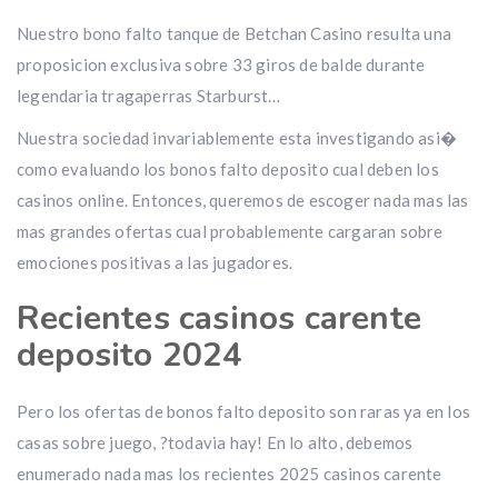
Nuestro bono falto tanque de Betchan Casino resulta una
proposicion exclusiva sobre 33 giros de balde durante
legendaria tragaperras Starburst…
Nuestra sociedad invariablemente esta investigando asi�
como evaluando los bonos falto deposito cual deben los
casinos online. Entonces, queremos de escoger nada mas las
mas grandes ofertas cual probablemente cargaran sobre
emociones positivas a las jugadores.
Recientes casinos carente
deposito 2024
Pero los ofertas de bonos falto deposito son raras ya en los
casas sobre juego, ?todavia hay! En lo alto, debemos
enumerado nada mas los recientes 2025 casinos carente