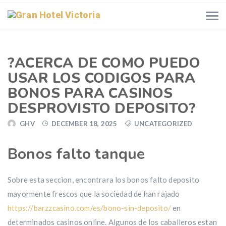
?ACERCA DE COMO PUEDO
USAR LOS CODIGOS PARA
BONOS PARA CASINOS
DESPROVISTO DEPOSITO?
GHV
DECEMBER 18, 2025
UNCATEGORIZED
Bonos falto tanque
Sobre esta seccion, encontrara los bonos falto deposito
mayormente frescos que la sociedad de han rajado
https://barzzcasino.com/es/bono-sin-deposito/
en
determinados casinos online. Algunos de los caballeros estan