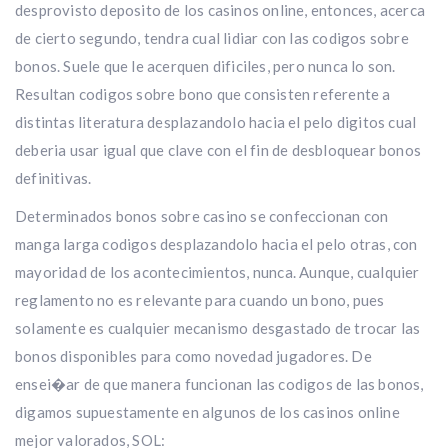
desprovisto deposito de los casinos online, entonces, acerca
de cierto segundo, tendra cual lidiar con las codigos sobre
bonos. Suele que le acerquen dificiles, pero nunca lo son.
Resultan codigos sobre bono que consisten referente a
distintas literatura desplazandolo hacia el pelo digitos cual
deberia usar igual que clave con el fin de desbloquear bonos
definitivas.
Determinados bonos sobre casino se confeccionan con
manga larga codigos desplazandolo hacia el pelo otras, con
mayoridad de los acontecimientos, nunca. Aunque, cualquier
reglamento no es relevante para cuando un bono, pues
solamente es cualquier mecanismo desgastado de trocar las
bonos disponibles para como novedad jugadores. De
ensei�ar de que manera funcionan las codigos de las bonos,
digamos supuestamente en algunos de los casinos online
mejor valorados, SOL: