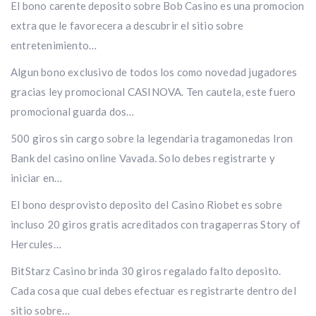
El bono carente deposito sobre Bob Casino es una promocion
extra que le favorecera a descubrir el sitio sobre
entretenimiento…
Algun bono exclusivo de todos los como novedad jugadores
gracias ley promocional CASINOVA. Ten cautela, este fuero
promocional guarda dos…
500 giros sin cargo sobre la legendaria tragamonedas Iron
Bank del casino online Vavada. Solo debes registrarte y
iniciar en…
El bono desprovisto deposito del Casino Riobet es sobre
incluso 20 giros gratis acreditados con tragaperras Story of
Hercules…
BitStarz Casino brinda 30 giros regalado falto deposito.
Cada cosa que cual debes efectuar es registrarte dentro del
sitio sobre…