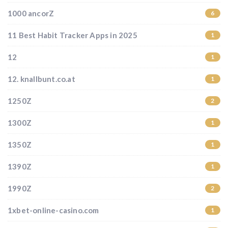
1000 ancorZ
6
11 Best Habit Tracker Apps in 2025
1
12
1
12. knallbunt.co.at
1
1250Z
2
1300Z
1
1350Z
1
1390Z
1
1990Z
2
1xbet-online-casino.com
1