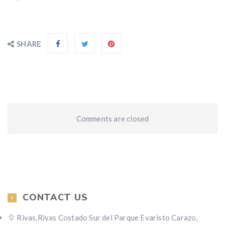
SHARE
Comments are closed
CONTACT US
Rivas,Rivas Costado Sur del Parque Evaristo Carazo,