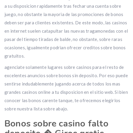
a su disposicion rapidamente tras fechar una cuenta sobre
juego, no obstante la mayoria de las promociones de bonos
deben ser para clientes existentes. De este modo, las casinos
en internet suelen catapultar las nuevas tragamonedas con el
pasar del tiempo tiradas de balde, no obstante, sobre raras
ocasiones, igualmente podrian ofrecer creditos sobre bonos
gratuitos.
agenciate solamente lugares sobre casinos para el resto de
excelentes anuncios sobre bonos sin deposito. Por eso puede
sentirse indudablemente jugando acerca de todos los mas
grandes casinos online a tu disposicion en el sitio web. Si bien
conocer las bonos carente tanque, te ofrecemos elegirlos
sobre nuestra lista sobre abajo.
Bonos sobre casino falto