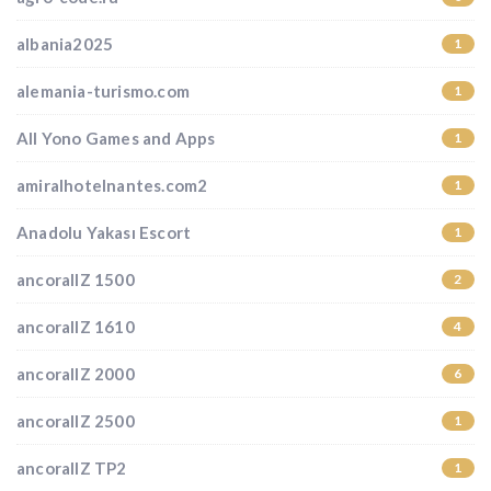
albania2025
1
alemania-turismo.com
1
All Yono Games and Apps
1
amiralhotelnantes.com2
1
Anadolu Yakası Escort
1
ancorallZ 1500
2
ancorallZ 1610
4
ancorallZ 2000
6
ancorallZ 2500
1
ancorallZ TP2
1