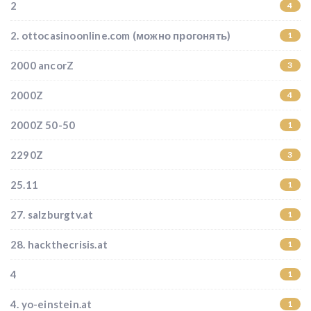
2
4
2. ottocasinoonline.com (можно прогонять)
1
2000 ancorZ
3
2000Z
4
2000Z 50-50
1
2290Z
3
25.11
1
27. salzburgtv.at
1
28. hackthecrisis.at
1
4
1
4. yo-einstein.at
1