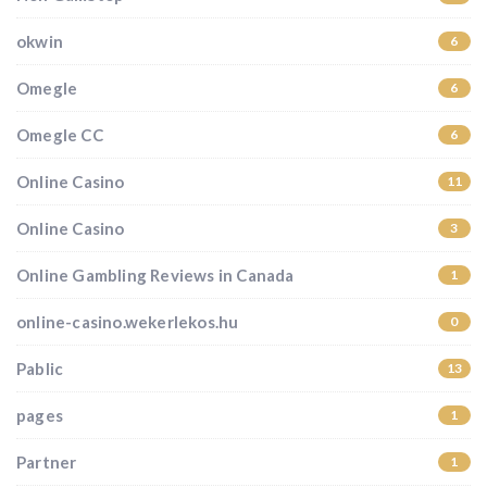
okwin
6
Omegle
6
Omegle CC
6
Online Casino
11
Online Casino
3
Online Gambling Reviews in Canada
1
online-casino.wekerlekos.hu
0
Pablic
13
pages
1
Partner
1