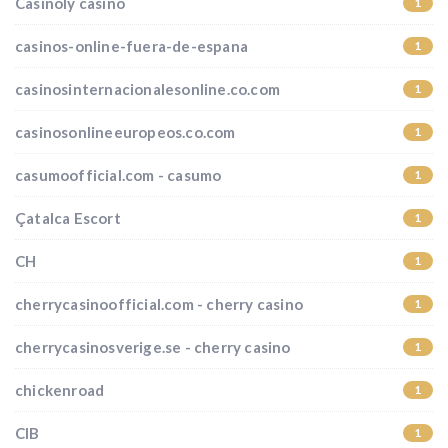
Casinoly casino
1
casinos-online-fuera-de-espana
1
casinosinternacionalesonline.co.com
1
casinosonlineeuropeos.co.com
1
casumoofficial.com - casumo
1
Çatalca Escort
1
CH
1
cherrycasinoofficial.com - cherry casino
1
cherrycasinosverige.se - cherry casino
1
chickenroad
1
CIB
1