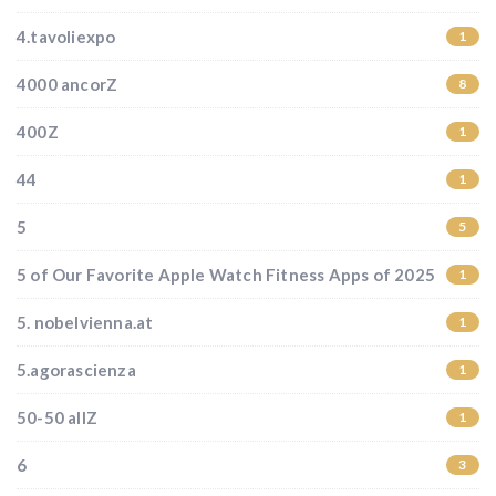
4.tavoliexpo
1
4000 ancorZ
8
400Z
1
44
1
5
5
5 of Our Favorite Apple Watch Fitness Apps of 2025
1
5. nobelvienna.at
1
5.agorascienza
1
50-50 allZ
1
6
3