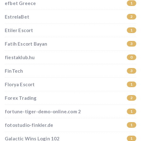
efbet Greece
1
EstrelaBet
2
Etiler Escort
1
Fatih Escort Bayan
3
fiestaklub.hu
0
FinTech
3
Florya Escort
1
Forex Trading
2
fortune-tiger-demo-online.com 2
1
fotostudio-finkler.de
1
Galactic Wins Login 102
1