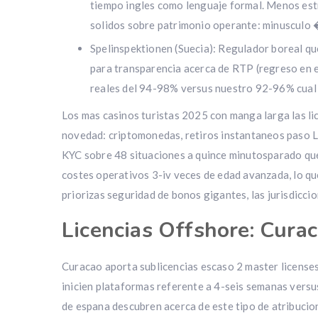
tiempo ingles como lenguaje formal. Menos est
solidos sobre patrimonio operante: minusculo 
Spelinspektionen (Suecia): Regulador boreal q
para transparencia acerca de RTP (regreso en 
reales del 94-98% versus nuestro 92-96% cual 
Los mas casinos turistas 2025 con manga larga las li
novedad: criptomonedas, retiros instantaneos paso 
KYC sobre 48 situaciones a quince minutosparado que 
costes operativos 3-iv veces de edad avanzada, lo qu
priorizas seguridad de bonos gigantes, las jurisdiccio
Licencias Offshore: Cura
Curacao aporta sublicencias escaso 2 master license
inicien plataformas referente a 4-seis semanas versu
de espana descubren acerca de este tipo de atribucio