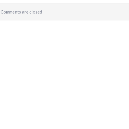
Comments are closed