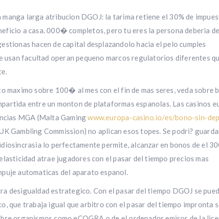
 manga larga atribucion DGOJ: la tarima retiene el 30% de impue
eficio a casa. 000� completos, pero tu eres la persona deberia de
estionas hacen de capital desplazandolo hacia el pelo cumples
ue usan facultad operan pequeno marcos regulatorios diferentes q
te.
ito maximo sobre 100� al mes con el fin de mas seres, veda sobre 
mpartida entre un monton de plataformas espanolas. Las casinos 
icencias MGA (Malta Gaming
www.europa-casino.io/es/bono-sin-de
(UK Gambling Commission) no aplican esos topes. Se podri? guarda
idiosincrasia lo perfectamente permite, alcanzar en bonos de el 3
elasticidad atrae jugadores con el pasar del tiempo precios mas
mpuje automaticas del aparato espanol.
ra desigualdad estrategico. Con el pasar del tiempo DGOJ se pue
, que trabaja igual que arbitro con el pasar del tiempo impronta s
obre organismos como eCOGRA o de el ordenador emisor de la lice