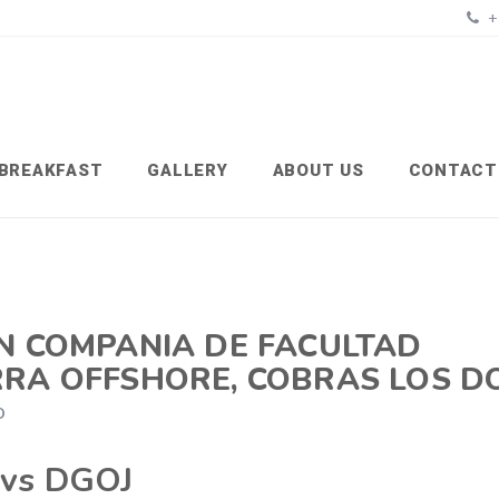
+
BREAKFAST
GALLERY
ABOUT US
CONTACT
EN COMPANIA DE FACULTAD
RRA OFFSHORE, COBRAS LOS D
D
s vs DGOJ