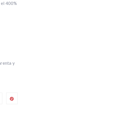
e el 400%
arenta y