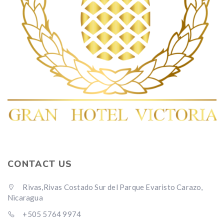
CONTACT US
Rivas,Rivas Costado Sur del Parque Evaristo Carazo,
Nicaragua
+505 5764 9974