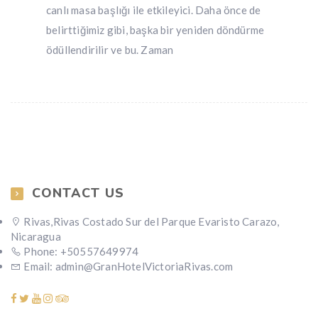
canlı masa başlığı ile etkileyici. Daha önce de
belirttiğimiz gibi, başka bir yeniden döndürme
ödüllendirilir ve bu. Zaman
CONTACT US
Rivas,Rivas Costado Sur del Parque Evaristo Carazo,
Nicaragua
Phone: +50557649974
Email: admin@GranHotelVictoriaRivas.com