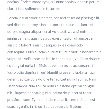
decima. Eodem modo typi, qui nunc nobis videntur parum
clari, fiant sollemnes in futurum.
Lorem ipsum dolor sit amet, consectetuer adipiscing elit,
sed diam nonummy nibh euismod tincidunt ut laoreet
dolore magna aliquam erat volutpat. Ut wisi enim ad
minim veniam, quis nostrud exerci tation ullamcorper
suscipit lobortis nisl ut aliquip ex ea commodo
consequat. Duis autem vel eum iriure dolor in hendrerit in
vulputate velit esse molestie consequat, vel illum dolore
eu feugiat nulla facilisis at vero eros et accumsan et
iusto odio dignissim qui blandit praesent luptatum zzril
delenit augue duis dolore te feugait nulla facilisi. Nam
liber tempor cum soluta nobis eleifend option congue
nihil imperdiet doming id quod mazim placerat facer
possim assum. Typi non habent claritatem insitam; est
usus legentis in iis qui facit eorum claritatem.