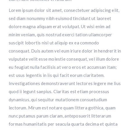
Lorem ipsum dolor sit amet, consectetuer adipiscing elit,
sed diam nonummy nibh euismod tincidunt ut laoreet
dolore magna aliquam erat volutpat. Ut wisi enim ad
minim veniam, quis nostrud exerci tation ullamcorper
suscipit lobortis nisl ut aliquip ex ea commodo
consequat. Duis autem vel eum iriure dolor in hendrerit in
vulputate velit esse molestie consequat, vel illum dolore
eu feugiat nulla facilisis at vero eros et accumsan itam;
est usus legentis in iis qui facit eorum claritatem.
Investigationes demonstraverunt lectores legere me lius
quod ii legunt saepius. Claritas est etiam processus
dynamicus, qui sequitur mutationem consuetudium
lectorum. Mirum est notare quam littera gothica, quam
nunc putamus parum claram, anteposuerit litterarum
formas humanitatis per seacula quarta decima et quinta