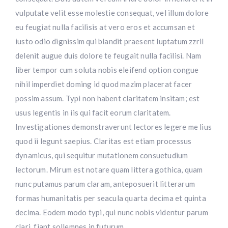
vulputate velit esse molestie consequat, vel illum dolore
eu feugiat nulla facilisis at vero eros et accumsan et
iusto odio dignissim qui blandit praesent luptatum zzril
delenit augue duis dolore te feugait nulla facilisi. Nam
liber tempor cum soluta nobis eleifend option congue
nihil imperdiet doming id quod mazim placerat facer
possim assum. Typi non habent claritatem insitam; est
usus legentis in iis qui facit eorum claritatem.
Investigationes demonstraverunt lectores legere me lius
quod ii legunt saepius. Claritas est etiam processus
dynamicus, qui sequitur mutationem consuetudium
lectorum. Mirum est notare quam littera gothica, quam
nunc putamus parum claram, anteposuerit litterarum
formas humanitatis per seacula quarta decima et quinta
decima. Eodem modo typi, qui nunc nobis videntur parum
clari, fiant sollemnes in futurum.