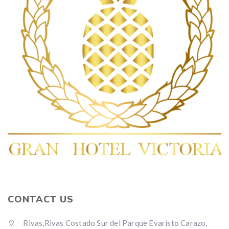
CONTACT US
Rivas,Rivas Costado Sur del Parque Evaristo Carazo,