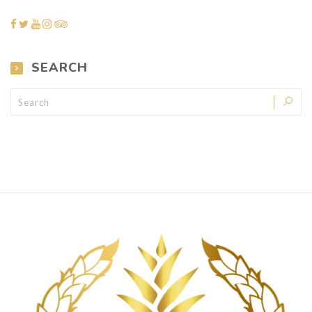
SEARCH