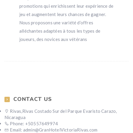
promotions qui enrichissent leur expérience de
jeu et augmentent leurs chances de gagner.
Nous proposons une variété d’offres
alléchantes adaptées à tous les types de
joueurs, des novices aux vétérans
CONTACT US
Rivas,Rivas Costado Sur del Parque Evaristo Carazo,
Nicaragua
Phone: +50557649974
Email: admin@GranHotelVictoriaRivas.com