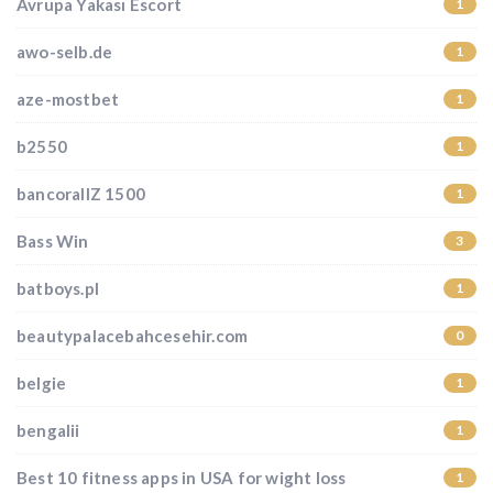
Avrupa Yakası Escort
1
awo-selb.de
1
aze-mostbet
1
b2550
1
bancorallZ 1500
1
Bass Win
3
batboys.pl
1
beautypalacebahcesehir.com
0
belgie
1
bengalii
1
Best 10 fitness apps in USA for wight loss
1