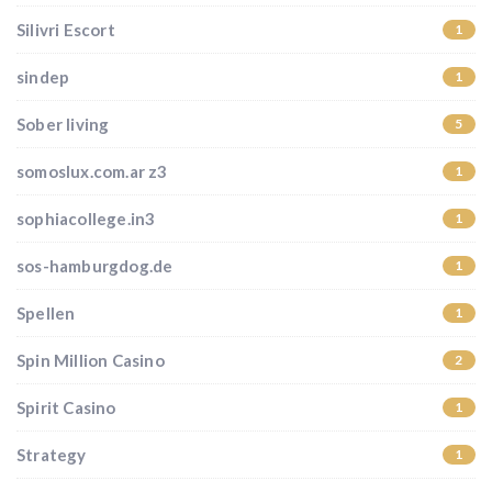
Silivri Escort
1
sindep
1
Sober living
5
somoslux.com.ar z3
1
sophiacollege.in3
1
sos-hamburgdog.de
1
Spellen
1
Spin Million Casino
2
Spirit Casino
1
Strategy
1