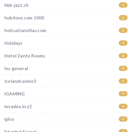
hkb-jazz.ch
1
hobilove.com 1000
1
holicationvillas.com
1
Holidays
1
Hotel Zante Rooms
2
hu-general
5
icelandcasino3
1
IGAMING
7
invadex.in z2
1
ipho
1
İstanbul Escort
2