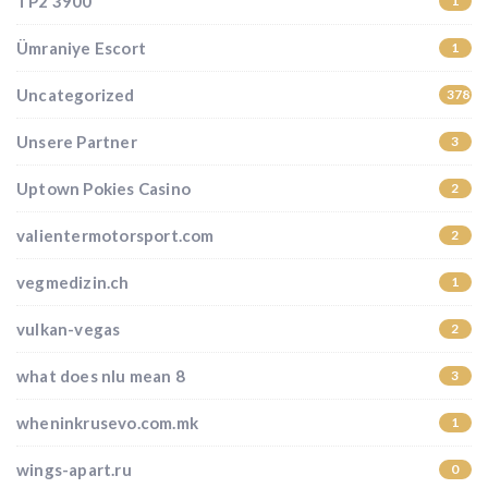
TP2 3900
1
Ümraniye Escort
1
Uncategorized
37852
Unsere Partner
3
Uptown Pokies Casino
2
valientermotorsport.com
2
vegmedizin.ch
1
vulkan-vegas
2
what does nlu mean 8
3
wheninkrusevo.com.mk
1
wings-apart.ru
0