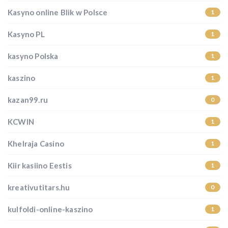
Kasyno online Blik w Polsce
1
Kasyno PL
1
kasyno Polska
1
kaszino
1
kazan99.ru
0
KCWIN
1
Khelraja Casino
1
Kiir kasiino Eestis
1
kreativutitars.hu
0
kulfoldi-online-kaszino
1