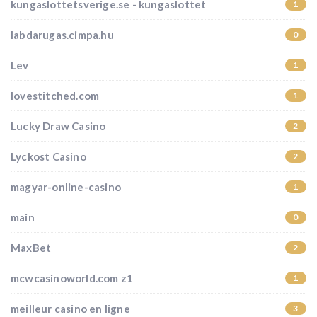
kungaslottetsverige.se - kungaslottet
1
labdarugas.cimpa.hu
0
Lev
1
lovestitched.com
1
Lucky Draw Casino
2
Lyckost Casino
2
magyar-online-casino
1
main
0
MaxBet
2
mcwcasinoworld.com z1
1
meilleur casino en ligne
3