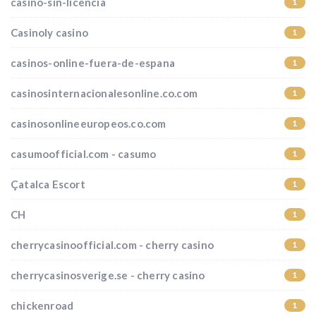
casino-sin-licencia
1
Casinoly casino
1
casinos-online-fuera-de-espana
1
casinosinternacionalesonline.co.com
1
casinosonlineeuropeos.co.com
1
casumoofficial.com - casumo
1
Çatalca Escort
1
CH
1
cherrycasinoofficial.com - cherry casino
1
cherrycasinosverige.se - cherry casino
1
chickenroad
1