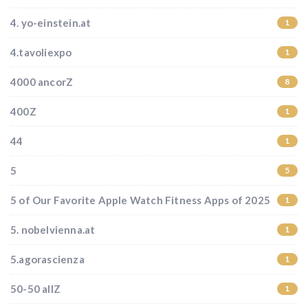
4. yo-einstein.at
1
4.tavoliexpo
1
4000 ancorZ
8
400Z
1
44
1
5
5
5 of Our Favorite Apple Watch Fitness Apps of 2025
1
5. nobelvienna.at
1
5.agorascienza
1
50-50 allZ
1