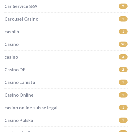
Car Service 869
2
Carousel Casino
1
cashlib
1
Casino
90
casino
3
Casino DE
2
Casino Lanista
1
Casino Online
1
casino online suisse legal
1
Casino Polska
1