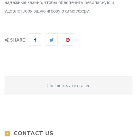
надежные казино, чтобы обеспечить безопасную и
удовлетворяющую игровую атмосферу.
SHARE
Comments are closed
CONTACT US