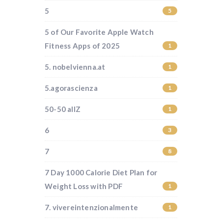
5
5
5 of Our Favorite Apple Watch
Fitness Apps of 2025
1
5. nobelvienna.at
1
5.agorascienza
1
50-50 allZ
1
6
3
7
8
7 Day 1000 Calorie Diet Plan for
Weight Loss with PDF
1
7. vivereintenzionalmente
1