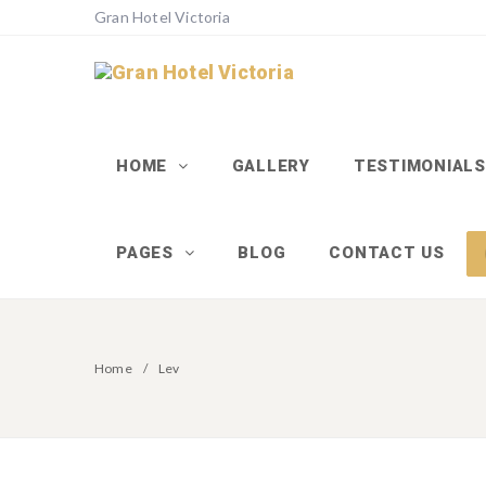
Gran Hotel Victoria
HOME
GALLERY
TESTIMONIALS
PAGES
BLOG
CONTACT US
Home
Lev