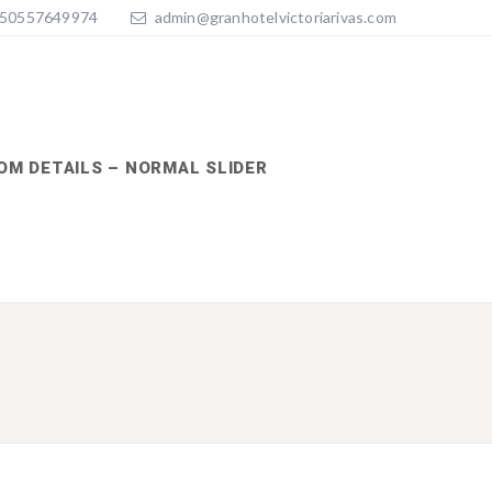
50557649974
admin@granhotelvictoriarivas.com
OM DETAILS – NORMAL SLIDER