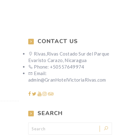
CONTACT US
Rivas,Rivas Costado Sur del Parque
Evaristo Carazo, Nicaragua
Phone: +50557649974
Email:
admin@GranHotelVictoriaRivas.com
SEARCH