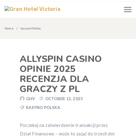
Home
kasyno Polska
ALLYSPIN CASINO
OPINIE 2025
RECENZJA DLA
GRACZY Z PL
GHV
OCTOBER 12, 2023
KASYNO POLSKA
Poczekaj na zatwierdzenie transakcji przez
Dział Finansowy – może to zająć do trzech dni