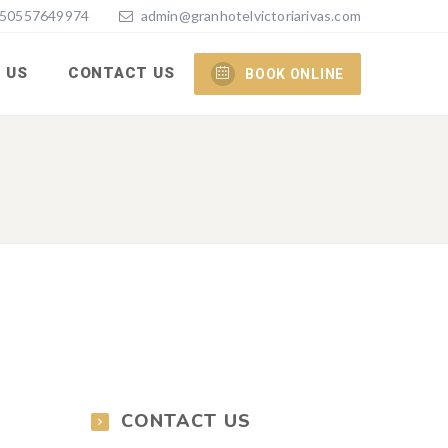
50557649974
admin@granhotelvictoriarivas.com
 US
CONTACT US
BOOK ONLINE
CONTACT US