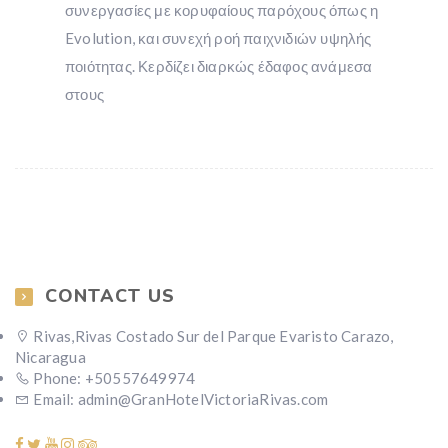
συνεργασίες με κορυφαίους παρόχους όπως η
Evolution, και συνεχή ροή παιχνιδιών υψηλής
ποιότητας. Κερδίζει διαρκώς έδαφος ανάμεσα
στους
CONTACT US
Rivas,Rivas Costado Sur del Parque Evaristo Carazo,
Nicaragua
Phone: +50557649974
Email: admin@GranHotelVictoriaRivas.com