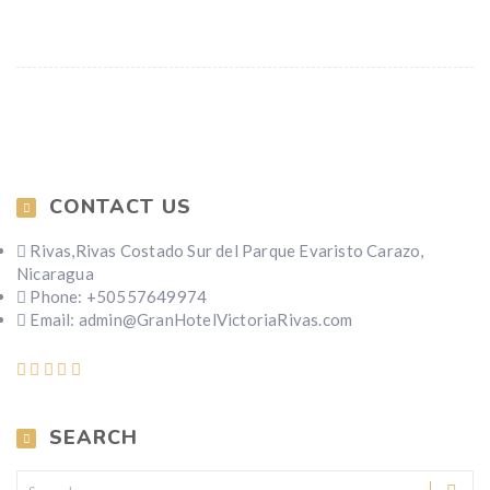
CONTACT US
Rivas,Rivas Costado Sur del Parque Evaristo Carazo,
Nicaragua
Phone: +50557649974
Email: admin@GranHotelVictoriaRivas.com
SEARCH