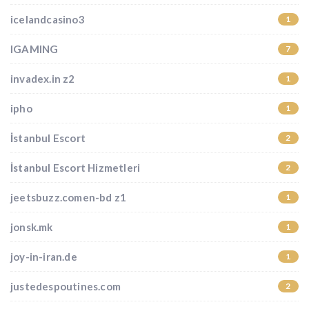
icelandcasino3
1
IGAMING
7
invadex.in z2
1
ipho
1
İstanbul Escort
2
İstanbul Escort Hizmetleri
2
jeetsbuzz.comen-bd z1
1
jonsk.mk
1
joy-in-iran.de
1
justedespoutines.com
2