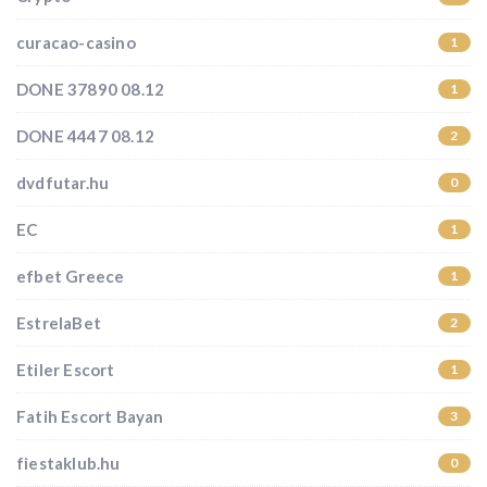
curacao-casino
1
DONE 37890 08.12
1
DONE 4447 08.12
2
dvdfutar.hu
0
EC
1
efbet Greece
1
EstrelaBet
2
Etiler Escort
1
Fatih Escort Bayan
3
fiestaklub.hu
0