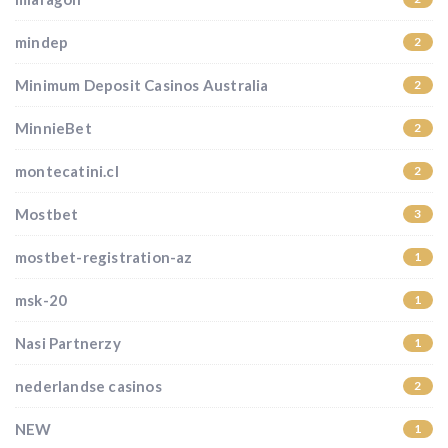
mindep
2
Minimum Deposit Casinos Australia
2
MinnieBet
2
montecatini.cl
2
Mostbet
3
mostbet-registration-az
1
msk-20
1
Nasi Partnerzy
1
nederlandse casinos
2
NEW
1