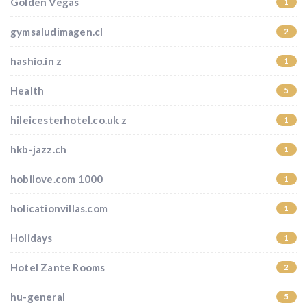
Golden Vegas
1
gymsaludimagen.cl
2
hashio.in z
1
Health
5
hileicesterhotel.co.uk z
1
hkb-jazz.ch
1
hobilove.com 1000
1
holicationvillas.com
1
Holidays
1
Hotel Zante Rooms
2
hu-general
5