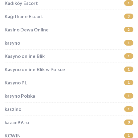
Kadıköy Escort
1
Kağıthane Escort
3
Kasino Dewa Online
2
kasyno
1
Kasyno online Blik
1
Kasyno online Blik w Polsce
1
Kasyno PL
1
kasyno Polska
1
kaszino
1
kazan99.ru
0
KCWIN
1