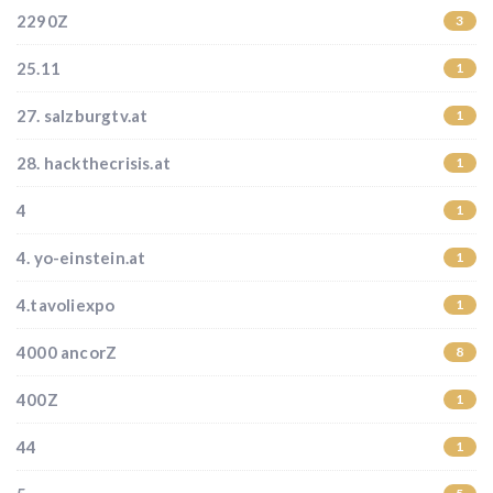
2290Z
3
25.11
1
27. salzburgtv.at
1
28. hackthecrisis.at
1
4
1
4. yo-einstein.at
1
4.tavoliexpo
1
4000 ancorZ
8
400Z
1
44
1