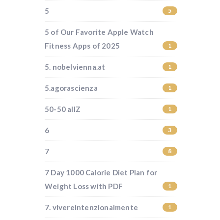
5
5
5 of Our Favorite Apple Watch
Fitness Apps of 2025
1
5. nobelvienna.at
1
5.agorascienza
1
50-50 allZ
1
6
3
7
8
7 Day 1000 Calorie Diet Plan for
Weight Loss with PDF
1
7. vivereintenzionalmente
1