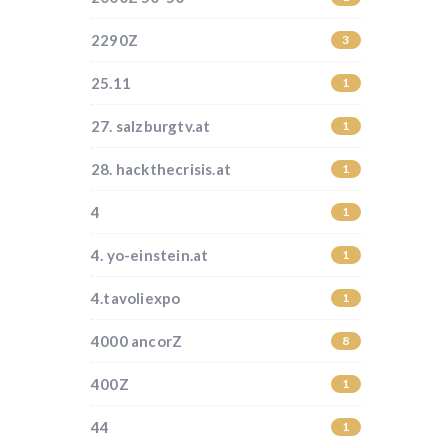
2290Z
3
25.11
1
27. salzburgtv.at
1
28. hackthecrisis.at
1
4
1
4. yo-einstein.at
1
4.tavoliexpo
1
4000 ancorZ
8
400Z
1
44
1