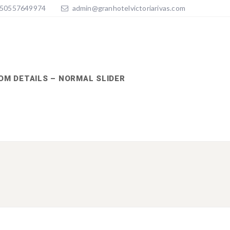
50557649974
admin@granhotelvictoriarivas.com
OM DETAILS – NORMAL SLIDER