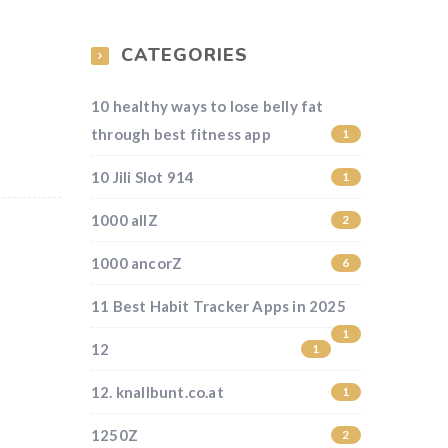
CATEGORIES
10 healthy ways to lose belly fat
through best fitness app
1
10 Jili Slot 914
1
1000 allZ
2
1000 ancorZ
6
11 Best Habit Tracker Apps in 2025
1
12
1
12. knallbunt.co.at
1
1250Z
2