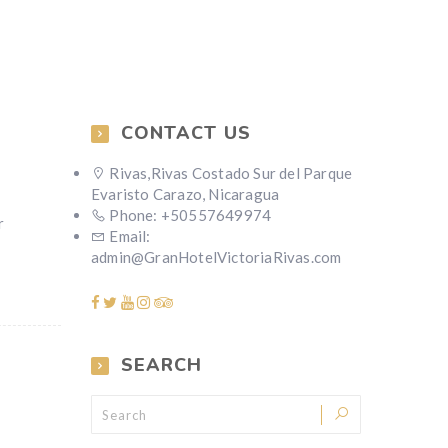
CONTACT US
Rivas,Rivas Costado Sur del Parque
Evaristo Carazo, Nicaragua
Phone: +50557649974
r
Email:
admin@GranHotelVictoriaRivas.com
SEARCH