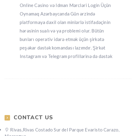
Online Casino və Idman Mərcləri Login Üçün
Oynamaq Azərbaycanda Gün ərzində
platformaya daxil olan minlərlə istifadəçinin
hərəsinin sualı və ya problemi olur. Bütün
bunları operativ idarə etmək üçün şirkətə
peşəkar dəstək komandası lazımdır. Şirkət
Instagram və Telegram profillərinə də dəstək
CONTACT US
Rivas,Rivas Costado Sur del Parque Evaristo Carazo,