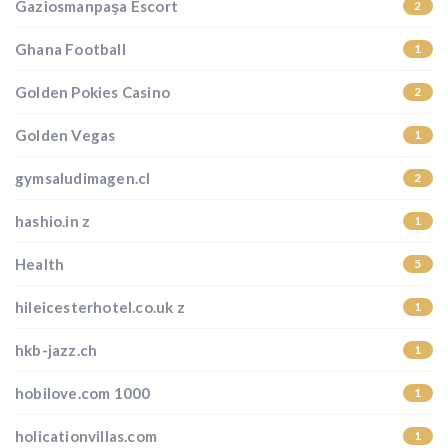
Gaziosmanpaşa Escort
2
Ghana Football
1
Golden Pokies Casino
2
Golden Vegas
1
gymsaludimagen.cl
2
hashio.in z
1
Health
5
hileicesterhotel.co.uk z
1
hkb-jazz.ch
1
hobilove.com 1000
1
holicationvillas.com
1