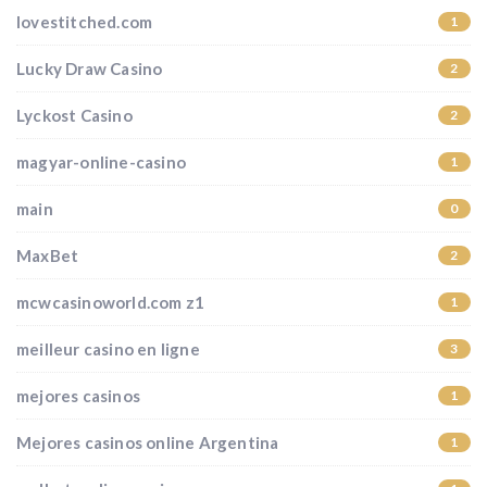
lovestitched.com
1
Lucky Draw Casino
2
Lyckost Casino
2
magyar-online-casino
1
main
0
MaxBet
2
mcwcasinoworld.com z1
1
meilleur casino en ligne
3
mejores casinos
1
Mejores casinos online Argentina
1