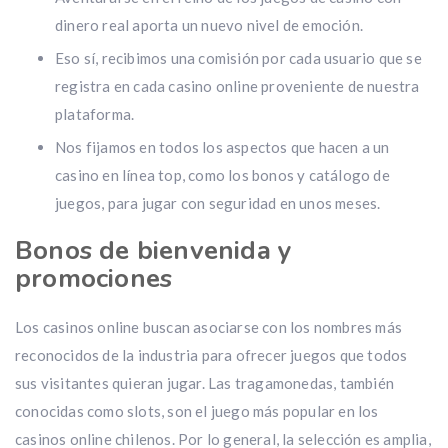
dinero real aporta un nuevo nivel de emoción.
Eso sí, recibimos una comisión por cada usuario que se
registra en cada casino online proveniente de nuestra
plataforma.
Nos fijamos en todos los aspectos que hacen a un
casino en línea top, como los bonos y catálogo de
juegos, para jugar con seguridad en unos meses.
Bonos de bienvenida y
promociones
Los casinos online buscan asociarse con los nombres más
reconocidos de la industria para ofrecer juegos que todos
sus visitantes quieran jugar. Las tragamonedas, también
conocidas como slots, son el juego más popular en los
casinos online chilenos. Por lo general, la selección es amplia,