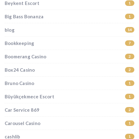
Beykent Escort
1
Big Bass Bonanza
1
blog
14
Bookkeeping
7
Boomerang Casino
2
Box24 Casino
2
Bruno Casino
1
Büyükçekmece Escort
1
Car Service 869
2
Carousel Casino
1
cashlib
1