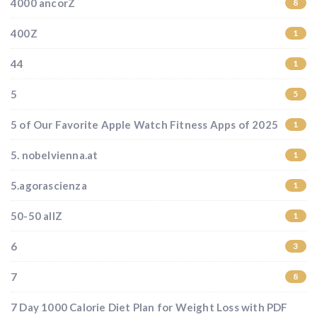
4000 ancorZ
8
400Z
1
44
1
5
5
5 of Our Favorite Apple Watch Fitness Apps of 2025
1
5. nobelvienna.at
1
5.agorascienza
1
50-50 allZ
1
6
3
7
8
7 Day 1000 Calorie Diet Plan for Weight Loss with PDF