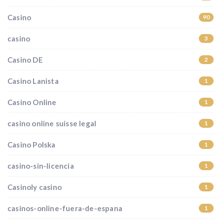
Casino
90
casino
3
Casino DE
2
Casino Lanista
1
Casino Online
1
casino online suisse legal
1
Casino Polska
1
casino-sin-licencia
1
Casinoly casino
1
casinos-online-fuera-de-espana
1