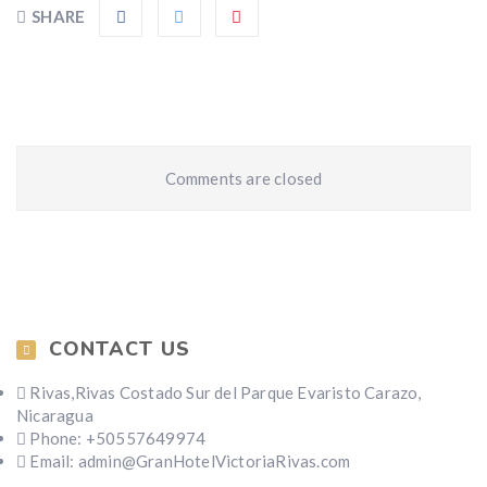
SHARE
Comments are closed
CONTACT US
Rivas,Rivas Costado Sur del Parque Evaristo Carazo,
Nicaragua
Phone: +50557649974
Email: admin@GranHotelVictoriaRivas.com