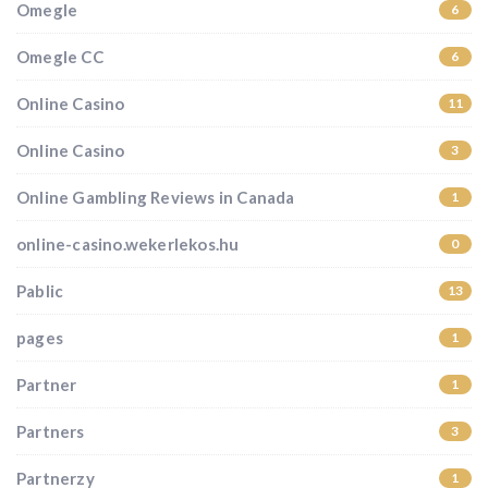
Omegle
6
Omegle CC
6
Online Casino
11
Online Casino
3
Online Gambling Reviews in Canada
1
online-casino.wekerlekos.hu
0
Pablic
13
pages
1
Partner
1
Partners
3
Partnerzy
1