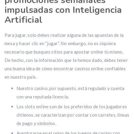
promociones semanales
impulsadas con Inteligencia
Artificial
Para jugar, solo debes realizar alguna de las apuestas de la
mesa y hacer clic en “jugar”. Sin embargo, no es siquiera
necesario que busques sitios para apostar online tú mismo.
De hecho, con la información que te hemos dado, debes tener
una buena idea de cómo encontrar casinos online confiables
en nuestro país.
Nuestro casino, por supuesto, está regulado y cuenta
con una reputada licencia.
Los slots online son de los preferidos de los jugadores
chilenos, se caracterizan por contar con carretes, líneas
de pago y símbolos.
Aventurarse en el reino de los juegos de casino con