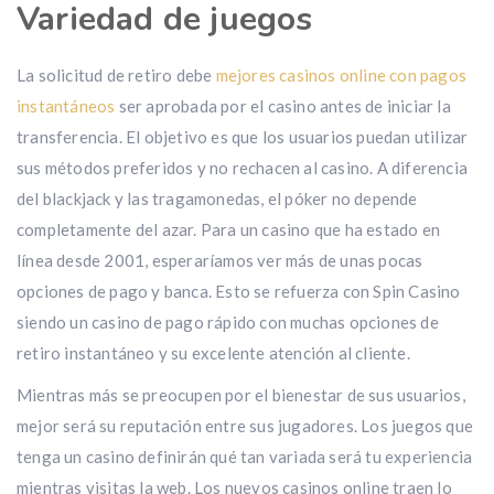
Variedad de juegos
La solicitud de retiro debe
mejores casinos online con pagos
instantáneos
ser aprobada por el casino antes de iniciar la
transferencia. El objetivo es que los usuarios puedan utilizar
sus métodos preferidos y no rechacen al casino. A diferencia
del blackjack y las tragamonedas, el póker no depende
completamente del azar. Para un casino que ha estado en
línea desde 2001, esperaríamos ver más de unas pocas
opciones de pago y banca. Esto se refuerza con Spin Casino
siendo un casino de pago rápido con muchas opciones de
retiro instantáneo y su excelente atención al cliente.
Mientras más se preocupen por el bienestar de sus usuarios,
mejor será su reputación entre sus jugadores. Los juegos que
tenga un casino definirán qué tan variada será tu experiencia
mientras visitas la web. Los nuevos casinos online traen lo