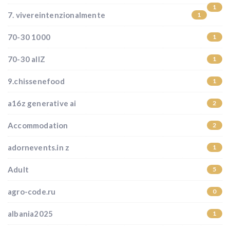
1
7. vivereintenzionalmente
1
70-30 1000
1
70-30 allZ
1
9.chissenefood
1
a16z generative ai
2
Accommodation
2
adornevents.in z
1
Adult
5
agro-code.ru
0
albania2025
1