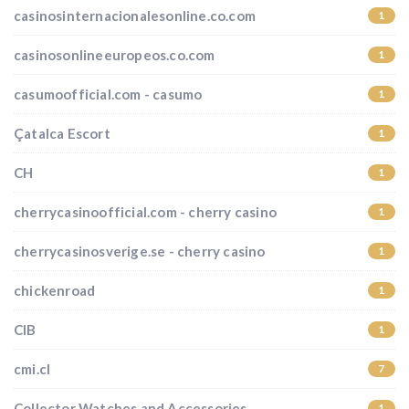
casinosinternacionalesonline.co.com
1
casinosonlineeuropeos.co.com
1
casumoofficial.com - casumo
1
Çatalca Escort
1
CH
1
cherrycasinoofficial.com - cherry casino
1
cherrycasinosverige.se - cherry casino
1
chickenroad
1
CIB
1
cmi.cl
7
Collector Watches and Accessories
1