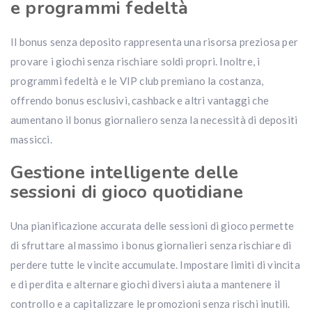
e programmi fedeltà
Il bonus senza deposito rappresenta una risorsa preziosa per
provare i giochi senza rischiare soldi propri. Inoltre, i
programmi fedeltà e le VIP club premiano la costanza,
offrendo bonus esclusivi, cashback e altri vantaggi che
aumentano il bonus giornaliero senza la necessità di depositi
massicci.
Gestione intelligente delle
sessioni di gioco quotidiane
Una pianificazione accurata delle sessioni di gioco permette
di sfruttare al massimo i bonus giornalieri senza rischiare di
perdere tutte le vincite accumulate. Impostare limiti di vincita
e di perdita e alternare giochi diversi aiuta a mantenere il
controllo e a capitalizzare le promozioni senza rischi inutili.