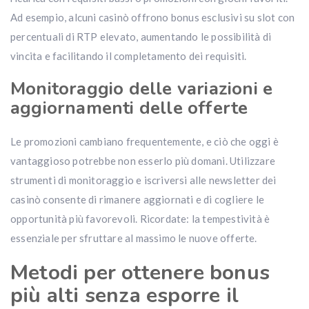
Ad esempio, alcuni casinò offrono bonus esclusivi su slot con
percentuali di RTP elevato, aumentando le possibilità di
vincita e facilitando il completamento dei requisiti.
Monitoraggio delle variazioni e
aggiornamenti delle offerte
Le promozioni cambiano frequentemente, e ciò che oggi è
vantaggioso potrebbe non esserlo più domani. Utilizzare
strumenti di monitoraggio e iscriversi alle newsletter dei
casinò consente di rimanere aggiornati e di cogliere le
opportunità più favorevoli. Ricordate: la tempestività è
essenziale per sfruttare al massimo le nuove offerte.
Metodi per ottenere bonus
più alti senza esporre il