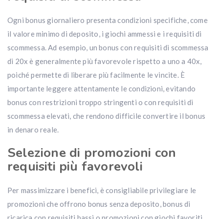
Ogni bonus giornaliero presenta condizioni specifiche, come
il valore minimo di deposito, i giochi ammessi e i requisiti di
scommessa. Ad esempio, un bonus con requisiti di scommessa
di 20x è generalmente più favorevole rispetto a uno a 40x,
poiché permette di liberare più facilmente le vincite. È
importante leggere attentamente le condizioni, evitando
bonus con restrizioni troppo stringenti o con requisiti di
scommessa elevati, che rendono difficile convertire il bonus
in denaro reale.
Selezione di promozioni con
requisiti più favorevoli
Per massimizzare i benefici, è consigliabile privilegiare le
promozioni che offrono bonus senza deposito, bonus di
ricarica con requisiti bassi o promozioni con giochi favoriti.