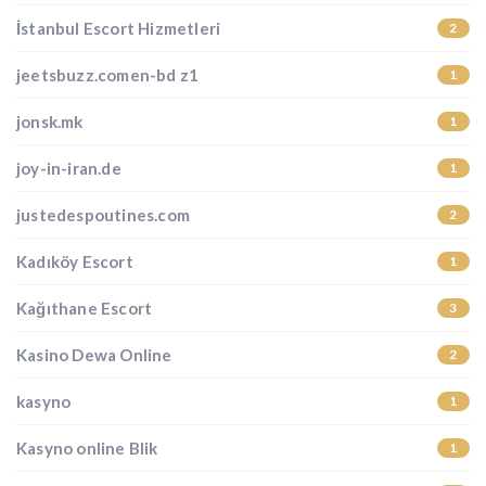
İstanbul Escort Hizmetleri
2
jeetsbuzz.comen-bd z1
1
jonsk.mk
1
joy-in-iran.de
1
justedespoutines.com
2
Kadıköy Escort
1
Kağıthane Escort
3
Kasino Dewa Online
2
kasyno
1
Kasyno online Blik
1