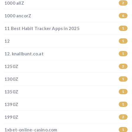
1000 allZ
2
1000 ancorZ
6
11 Best Habit Tracker Apps in 2025
1
12
1
12. knallbunt.co.at
1
1250Z
2
1300Z
1
1350Z
1
1390Z
1
1990Z
2
1xbet-online-casino.com
1