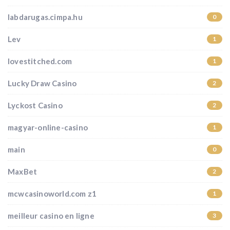
labdarugas.cimpa.hu
0
Lev
1
lovestitched.com
1
Lucky Draw Casino
2
Lyckost Casino
2
magyar-online-casino
1
main
0
MaxBet
2
mcwcasinoworld.com z1
1
meilleur casino en ligne
3