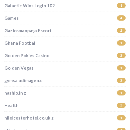
Galactic Wins Login 102
1
Games
4
Gaziosmanpaşa Escort
2
Ghana Football
1
Golden Pokies Casino
2
Golden Vegas
1
gymsaludimagen.cl
2
hashio.in z
1
Health
5
hileicesterhotel.co.uk z
1