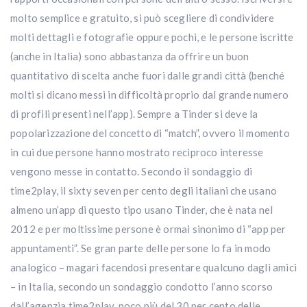
molto semplice e gratuito, si può scegliere di condividere
molti dettagli e fotografie oppure pochi, e le persone iscritte
(anche in Italia) sono abbastanza da offrire un buon
quantitativo di scelta anche fuori dalle grandi città (benché
molti si dicano messi in difficoltà proprio dal grande numero
di profili presenti nell’app). Sempre a Tinder si deve la
popolarizzazione del concetto di “match”, ovvero il momento
in cui due persone hanno mostrato reciproco interesse
vengono messe in contatto. Secondo il sondaggio di
time2play, il sixty seven per cento degli italiani che usano
almeno un’app di questo tipo usano Tinder, che è nata nel
2012 e per moltissime persone è ormai sinonimo di “app per
appuntamenti”. Se gran parte delle persone lo fa in modo
analogico – magari facendosi presentare qualcuno dagli amici
– in Italia, secondo un sondaggio condotto l’anno scorso
dall’agenzia time2play, poco più del 30 per cento delle