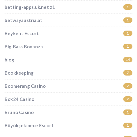
betting-apps.uk.net z1
1
betwayaustria.at
1
Beykent Escort
1
Big Bass Bonanza
1
blog
14
Bookkeeping
7
Boomerang Casino
2
Box24 Casino
2
Bruno Casino
1
Büyükçekmece Escort
1