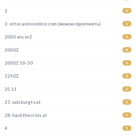
2
4
2. ottocasinoonline.com (можно прогонять)
1
2000 ancorZ
3
2000Z
4
2000Z 50-50
1
2290Z
3
25.11
1
27. salzburgtv.at
1
28. hackthecrisis.at
1
4
1