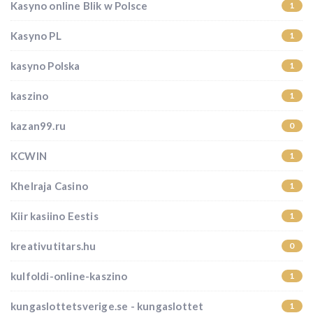
Kasyno online Blik w Polsce
1
Kasyno PL
1
kasyno Polska
1
kaszino
1
kazan99.ru
0
KCWIN
1
Khelraja Casino
1
Kiir kasiino Eestis
1
kreativutitars.hu
0
kulfoldi-online-kaszino
1
kungaslottetsverige.se - kungaslottet
1