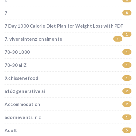
7
8
7 Day 1000 Calorie Diet Plan for Weight Loss with PDF
1
7. vivereintenzionalmente
1
70-30 1000
1
70-30 allZ
1
9.chissenefood
1
a16z generative ai
2
Accommodation
2
adornevents.in z
1
Adult
5