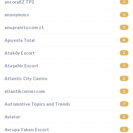
ancorallZ TP2
1
anonymous
1
anupranito.com z1
1
Apuesta Total
4
Ataköy Escort
1
Ataşehir Escort
1
Atlantic City Casino
2
atlantikcorner.com
1
Automotive Topics and Trends
7
Aviator
1
Avrupa Yakası Escort
1