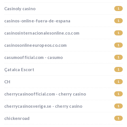
Casinoly casino
1
casinos-online-fuera-de-espana
1
casinosinternacionalesonline.co.com
1
casinosonlineeuropeos.co.com
1
casumoofficial.com - casumo
1
Çatalca Escort
1
CH
1
cherrycasinoofficial.com - cherry casino
1
cherrycasinosverige.se - cherry casino
1
chickenroad
1