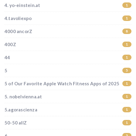
4. yo-einstein.at
1
4.tavoliexpo
1
4000 ancorZ
8
400Z
1
44
1
5
5
5 of Our Favorite Apple Watch Fitness Apps of 2025
1
5. nobelvienna.at
1
5.agorascienza
1
50-50 allZ
1
6
3