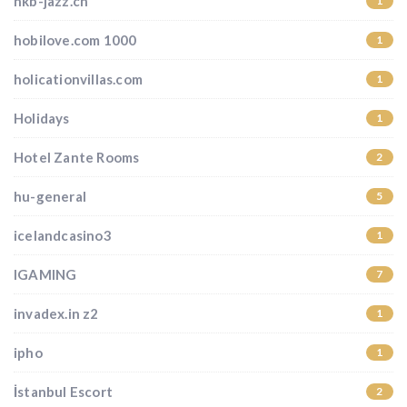
hkb-jazz.ch
1
hobilove.com 1000
1
holicationvillas.com
1
Holidays
1
Hotel Zante Rooms
2
hu-general
5
icelandcasino3
1
IGAMING
7
invadex.in z2
1
ipho
1
İstanbul Escort
2