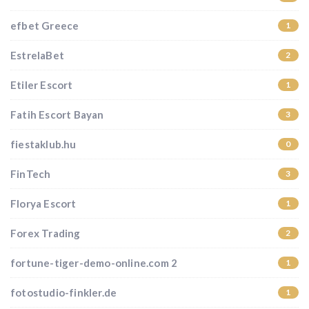
efbet Greece
1
EstrelaBet
2
Etiler Escort
1
Fatih Escort Bayan
3
fiestaklub.hu
0
FinTech
3
Florya Escort
1
Forex Trading
2
fortune-tiger-demo-online.com 2
1
fotostudio-finkler.de
1