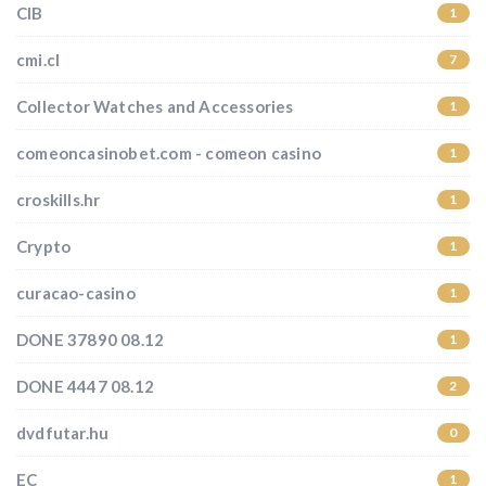
CIB
1
cmi.cl
7
Collector Watches and Accessories
1
comeoncasinobet.com - comeon casino
1
croskills.hr
1
Crypto
1
curacao-casino
1
DONE 37890 08.12
1
DONE 4447 08.12
2
dvdfutar.hu
0
EC
1