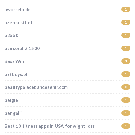
awo-selb.de
1
aze-mostbet
1
b2550
1
bancorallZ 1500
1
Bass Win
3
batboys.pl
1
beautypalacebahcesehir.com
0
belgie
1
bengalii
1
Best 10 fitness apps in USA for wight loss
1