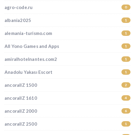
agro-code.ru
0
albania2025
1
alemania-turismo.com
1
All Yono Games and Apps
1
amiralhotelnantes.com2
1
Anadolu Yakası Escort
1
ancorallZ 1500
2
ancorallZ 1610
4
ancorallZ 2000
6
ancorallZ 2500
1