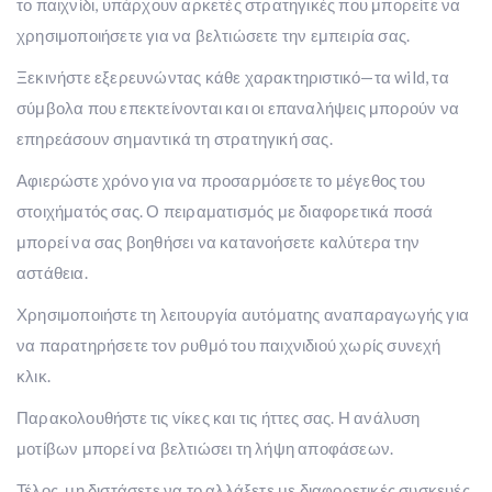
το παιχνίδι, υπάρχουν αρκετές στρατηγικές που μπορείτε να
χρησιμοποιήσετε για να βελτιώσετε την εμπειρία σας.
Ξεκινήστε εξερευνώντας κάθε χαρακτηριστικό—τα wild, τα
σύμβολα που επεκτείνονται και οι επαναλήψεις μπορούν να
επηρεάσουν σημαντικά τη στρατηγική σας.
Αφιερώστε χρόνο για να προσαρμόσετε το μέγεθος του
στοιχήματός σας. Ο πειραματισμός με διαφορετικά ποσά
μπορεί να σας βοηθήσει να κατανοήσετε καλύτερα την
αστάθεια.
Χρησιμοποιήστε τη λειτουργία αυτόματης αναπαραγωγής για
να παρατηρήσετε τον ρυθμό του παιχνιδιού χωρίς συνεχή
κλικ.
Παρακολουθήστε τις νίκες και τις ήττες σας. Η ανάλυση
μοτίβων μπορεί να βελτιώσει τη λήψη αποφάσεων.
Τέλος, μη διστάσετε να το αλλάξετε με διαφορετικές συσκευές.