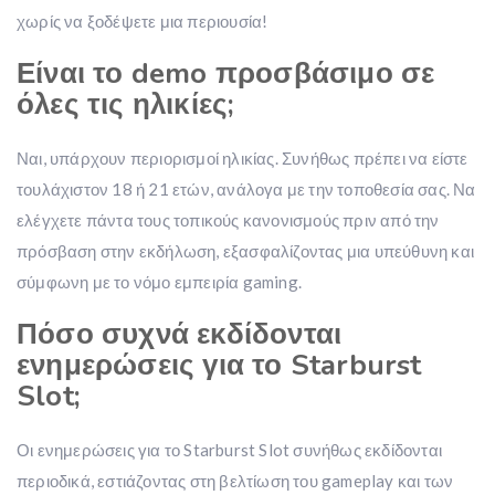
χωρίς να ξοδέψετε μια περιουσία!
Είναι το demo προσβάσιμο σε
όλες τις ηλικίες;
Ναι, υπάρχουν περιορισμοί ηλικίας. Συνήθως πρέπει να είστε
τουλάχιστον 18 ή 21 ετών, ανάλογα με την τοποθεσία σας. Να
ελέγχετε πάντα τους τοπικούς κανονισμούς πριν από την
πρόσβαση στην εκδήλωση, εξασφαλίζοντας μια υπεύθυνη και
σύμφωνη με το νόμο εμπειρία gaming.
Πόσο συχνά εκδίδονται
ενημερώσεις για το Starburst
Slot;
Οι ενημερώσεις για το Starburst Slot συνήθως εκδίδονται
περιοδικά, εστιάζοντας στη βελτίωση του gameplay και των