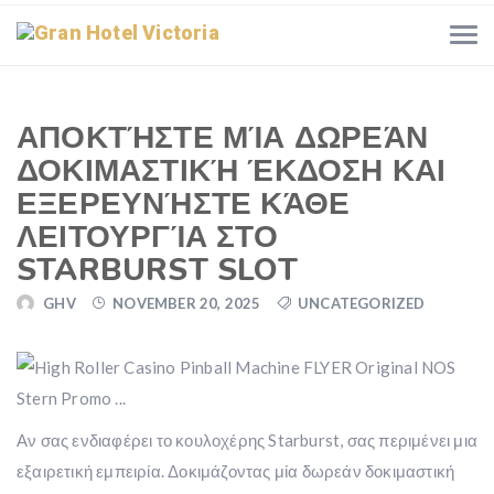
ΑΠΟΚΤΉΣΤΕ ΜΊΑ ΔΩΡΕΆΝ
ΔΟΚΙΜΑΣΤΙΚΉ ΈΚΔΟΣΗ ΚΑΙ
ΕΞΕΡΕΥΝΉΣΤΕ ΚΆΘΕ
ΛΕΙΤΟΥΡΓΊΑ ΣΤΟ
STARBURST SLOT
GHV
NOVEMBER 20, 2025
UNCATEGORIZED
Αν σας ενδιαφέρει το κουλοχέρης Starburst, σας περιμένει μια
εξαιρετική εμπειρία. Δοκιμάζοντας μία δωρεάν δοκιμαστική