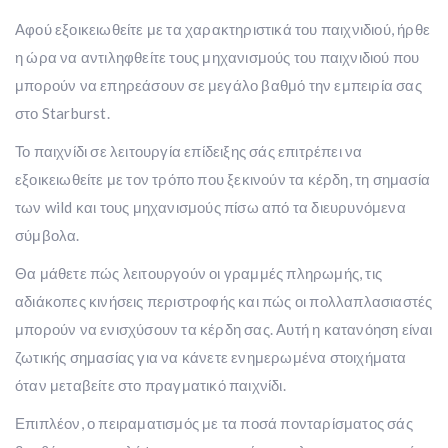
Αφού εξοικειωθείτε με τα χαρακτηριστικά του παιχνιδιού, ήρθε
η ώρα να αντιληφθείτε τους μηχανισμούς του παιχνιδιού που
μπορούν να επηρεάσουν σε μεγάλο βαθμό την εμπειρία σας
στο Starburst.
Το παιχνίδι σε λειτουργία επίδειξης σάς επιτρέπει να
εξοικειωθείτε με τον τρόπο που ξεκινούν τα κέρδη, τη σημασία
των wild και τους μηχανισμούς πίσω από τα διευρυνόμενα
σύμβολα.
Θα μάθετε πώς λειτουργούν οι γραμμές πληρωμής, τις
αδιάκοπες κινήσεις περιστροφής και πώς οι πολλαπλασιαστές
μπορούν να ενισχύσουν τα κέρδη σας. Αυτή η κατανόηση είναι
ζωτικής σημασίας για να κάνετε ενημερωμένα στοιχήματα
όταν μεταβείτε στο πραγματικό παιχνίδι.
Επιπλέον, ο πειραματισμός με τα ποσά πονταρίσματος σάς