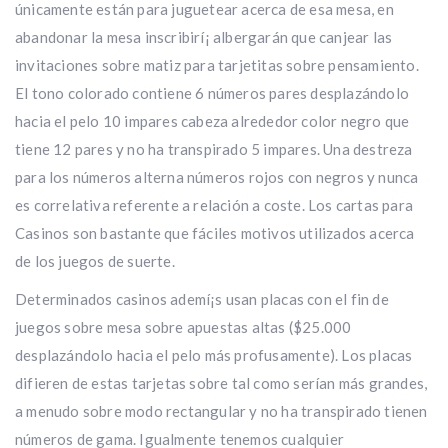
únicamente están para juguetear acerca de esa mesa, en
abandonar la mesa inscribirí¡ albergarán que canjear las
invitaciones sobre matiz para tarjetitas sobre pensamiento.
El tono colorado contiene 6 números pares desplazándolo
hacia el pelo 10 impares cabeza alrededor color negro que
tiene 12 pares y no ha transpirado 5 impares. Una destreza
para los números alterna números rojos con negros y nunca
es correlativa referente a relación a coste. Los cartas para
Casinos son bastante que fáciles motivos utilizados acerca
de los juegos de suerte.
Determinados casinos ademí¡s usan placas con el fin de
juegos sobre mesa sobre apuestas altas ($25.000
desplazándolo hacia el pelo más profusamente). Los placas
difieren de estas tarjetas sobre tal como serían más grandes,
a menudo sobre modo rectangular y no ha transpirado tienen
números de gama. Igualmente tenemos cualquier