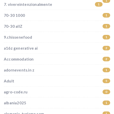
1
7. vivereintenzionalmente
1
70-30 1000
1
70-30 allZ
1
9.chissenefood
1
a16z generative ai
2
Accommodation
2
adornevents.in z
1
Adult
5
agro-code.ru
0
albania2025
1
alemania-turismo.com
1