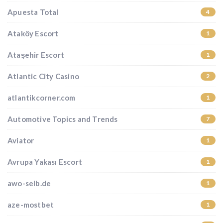
Apuesta Total
4
Ataköy Escort
1
Ataşehir Escort
1
Atlantic City Casino
2
atlantikcorner.com
1
Automotive Topics and Trends
7
Aviator
1
Avrupa Yakası Escort
1
awo-selb.de
1
aze-mostbet
1