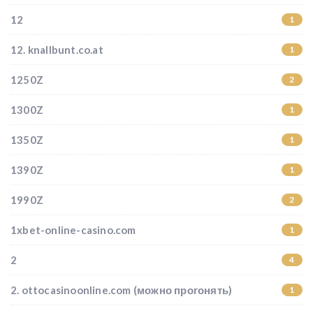
12
1
12. knallbunt.co.at
1
1250Z
2
1300Z
1
1350Z
1
1390Z
1
1990Z
2
1xbet-online-casino.com
1
2
4
2. ottocasinoonline.com (можно прогонять)
1