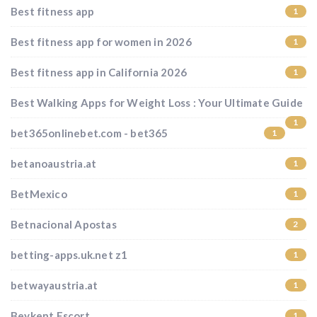
Best fitness app
1
Best fitness app for women in 2026
1
Best fitness app in California 2026
1
Best Walking Apps for Weight Loss : Your Ultimate Guide
1
bet365onlinebet.com - bet365
1
betanoaustria.at
1
BetMexico
1
Betnacional Apostas
2
betting-apps.uk.net z1
1
betwayaustria.at
1
Beykent Escort
1