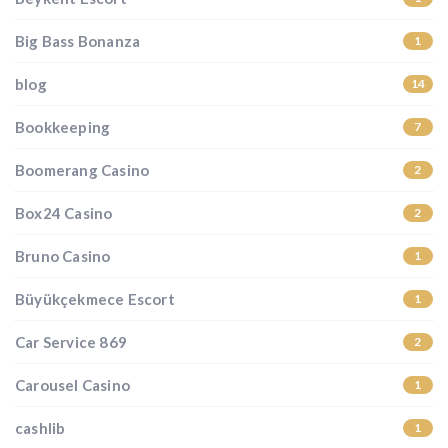
Big Bass Bonanza
1
blog
14
Bookkeeping
7
Boomerang Casino
2
Box24 Casino
2
Bruno Casino
1
Büyükçekmece Escort
1
Car Service 869
2
Carousel Casino
1
cashlib
1