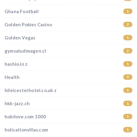
Ghana Football
1
Golden Pokies Casino
2
Golden Vegas
1
gymsaludimagen.cl
2
hashio.in z
1
Health
5
hileicesterhotel.co.uk z
1
hkb-jazz.ch
1
hobilove.com 1000
1
holicationvillas.com
1