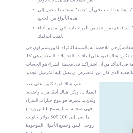
ج"، وهذا هو السبب في أن "جديد" سيجلب الدخول إلى
هذه الأنواع من الحجج.
للبدء، قم بفرز عدد من المراجعات التي نقدمها أثناء Games Go Out Local casino منذ مواقع اللعب عبر الإنترنت المذكورة أعلاه والتي
لفتت انتباهك.
ُرجى ملاحظة أنه بالنسبة للأفراد الذين يشتركون في YouTube
TV باستخدام شركة الاتصالات أو مزود مواقع الويب، قد تختلف شروط التسجيل، وقد تكون هناك قيود على الباقات. التحويلات الصغيرة هي
همة في التأكد من أن اشتراكك في محطة الشراء هو الحساب
 كان من المفترض أن يصل إليه المُرسِل الجديد.
نعم، هناك قيود كثيرة على عدد
العملات، ولكن هناك أيضًا مزايا واضحة.
ولكن ما يميزها هو تنوع خيارات الشراء
– فهي ضخمة، مما يسمح للناس بإيداع
ما يصل إلى 500,100 دولار. حاولت
زوجتي للتو، وجميع الأموال الموجودة