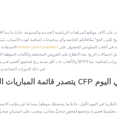
الأرصدة في ألعاب السلوتس للحصول على
mobile casino payment
الاستفادة من حافز التسجيل البالغ 10 دولارات من خلال المراهنة بهذه
 احتمالات الربح.
بعد الاطلاع على العروض المختلفة والألعاب المؤهلة الم
والألعاب ذات أقل نسبة ربح لتحقيق أقصى قدر من الإنتاجية. من 
في ذلك الدورات المجانية وجولات المكافآت الإضافية، والتي ستزيد أرباحكم بشكل أكبر.
البلازما في اليوم الأول، عادةً ما يستقبلك موظفٌ مساعدٌ في مكتب الاس
 تعليميةً قصيرة، وتخضع لفحصٍ صحيٍّ مجاني، وتجيب على استبيانٍ صحيٍّ ل