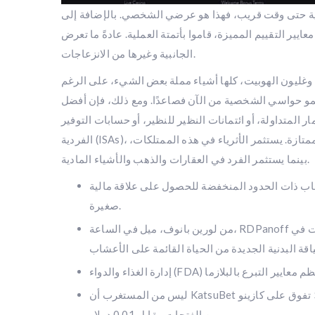
ية حتى وقت قريب، فهذا هو عرضي الشخصي. بالإضافة إلى
معايير التقييم المميزة، قاموا بأتمتة العملية. عادةً ما تعرض CSL Plasma كيفية تأثرك بعد وأثناء عملية التبرع بالبلازما الجديدة للكشف عن الآثار
الجانبية وغيرها من الانزعاجات.
وغليون الهوبيت، كلها أشياء مملة بعض الشيء، على الرغم
تنمو حواسي الشخصية من الآن فصاعدًا. ومع ذلك، فإن أفضل
الاستثمار المتداولة، أو ائتمانات النظير للنظير، أو حسابات التوفير
الفردية (ISAs)، أو مزايا التقاعد، أو حساب التوفير عالي العائد، أو حتى مجموعة استثمارية متنوعة ممتازة. يستثمر الأثرياء في هذه الممتلكات،
بينما يستثمر الفرد في العقارات والذهب والأشياء المادية.
دام قائمة واسعة من الألعاب ذات الحدود المنخفضة للحصول على علاقة مالية
صغيرة.
من لورين بانوف، ميل في الساعة، RDPanoff هي أخصائية تغذية مسجلة، ومؤلفة، ومتحدثة صوتية تتمتع بخبرة تزيد عن 10 سنوات في
ليس من المستغرب أن KatsuBet تفوق على كازينو $step one slots، لأنه يتميز بمنطقة مخصصة "Cent Slots" تقدم مجموعة ضخمة
من الفتحات مقابل 0.01 دولار.