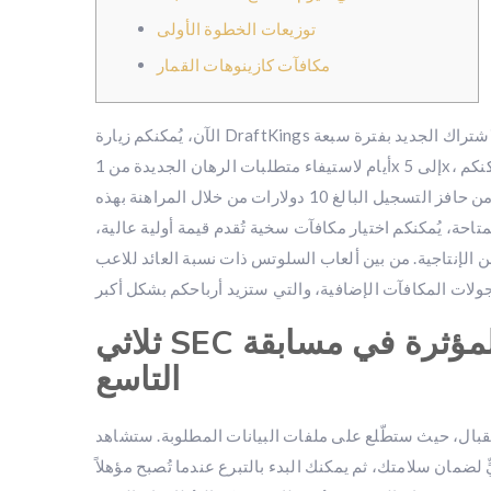
توزيعات الخطوة الأولى
مكافآت كازينوهات القمار
الآن، يُمكنكم زيارة DraftKings والتعرّف على آلاف مواقع المراهنات الرياضية الجديدة والمتنوعة. عادةً ما يبدأ الاشتراك الجديد بفترة سبعة
أيام لاستيفاء متطلبات الرهان الجديدة من 1x إلى 5x، ما يسمح لكم بـ"فتح" مكافأتكم الخاصة وأي مدفوعات إضافية. لهذه الأسباب، يُمكنكم
تاحة، يُمكنكم اختيار مكافآت سخية تُقدم قيمة أولية عالية،
بين ألعاب السلوتس ذات نسبة العائد للاعب (RTP) الأعلى، ميزات إضافية، بما
ثلاثي SEC يتصدر قائمة المباريات المؤثرة في مسابقة CFP في اليوم
التاسع
تقبال، حيث ستطّلع على ملفات البيانات المطلوبة. ستشاهد
ضمان سلامتك، ثم يمكنك البدء بالتبرع عندما تُصبح مؤهلاً