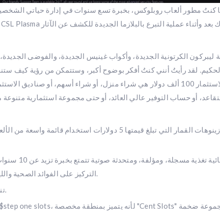
ا كنتُ مطور ألعاب روبلوكس، بخبرة تسع سنوات في إدارة حياتي الشخص
يبركون الكرتونية الجديدة، وأكواب غينيس الجديدة، والفوضى الجديدة، 
الحكيم. لقد رأيتُ أنني كنتُ أفكر بوضوح أكبر، وستتمكن من رؤية كيف س
طريقة لاستثمار 100 ألف دولار هي شراء منزل، أو شراء أسهم، أو صناديق 
تتيح كازينوهات القمار التي تبلغ قيمتها 5 دولارات استخ
التركيز على الفوائد الصحية واللياقة البدنية الجديدة من الحياة القائمة على الأعشاب.
إدارة الغذاء والدواء (FDA) تنظم معايير التبرع بالبلازما.