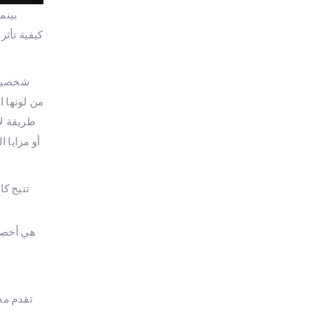
بينم
شخصية ل
من لونها 