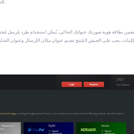
للتبرع. بعد نجاح التبرع، قد تُدفع لك رسومٌ ماليةٌ لإخراج التبرع.
تضمن بطاقة هوية صورتك عنوانك الحالي، يُمكن استخدام طرد مُرسل مُختوم 
 كإثبات. يجب على الجيش المُنتج تقديم عنوان مكان الإرسال وعنوان الشار