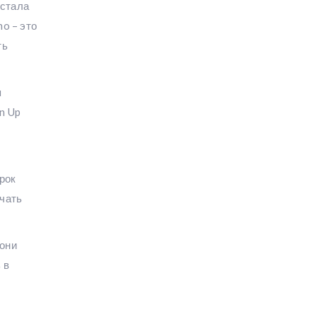
 стала
o – это
ть
я
n Up
грок
ачать
 они
 в