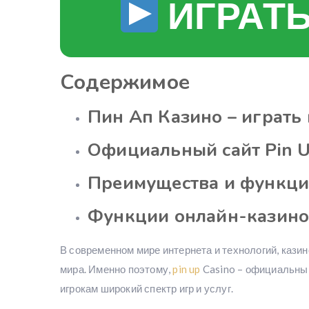
ИГРАТ
Содержимое
Пин Ап Казино – играть
Официальный сайт Pin U
Преимущества и функции
Функции онлайн-казин
В современном мире интернета и технологий, кази
мира. Именно поэтому,
pin up
Casino – официальный
игрокам широкий спектр игр и услуг.