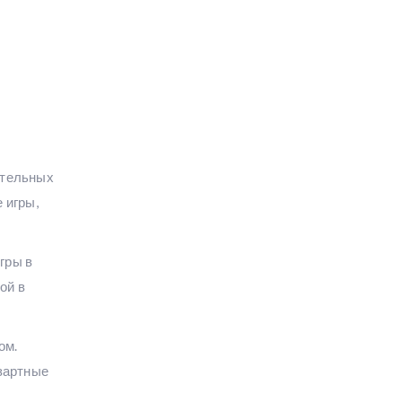
ательных
 игры,
гры в
ой в
ом.
зартные