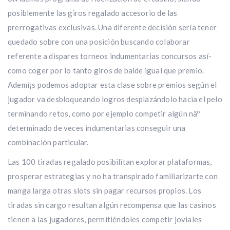
posiblemente las giros regalado accesorio de las
prerrogativas exclusivas. Una diferente decisión serí­a tener
quedado sobre con una posición buscando colaborar
referente a dispares torneos indumentarias concursos así­
como coger por lo tanto giros de balde igual que premio.
Ademí¡s podemos adoptar esta clase sobre premios según el
jugador va desbloqueando logros desplazándolo hacia el pelo
terminando retos, como por ejemplo competir algún nâº
determinado de veces indumentarias conseguir una
combinación particular.
Las 100 tiradas regalado posibilitan explorar plataformas,
prosperar estrategias y no ha transpirado familiarizarte con
manga larga otras slots sin pagar recursos propios. Los
tiradas sin cargo resultan algún recompensa que las casinos
tienen a las jugadores, permitiéndoles competir joviales