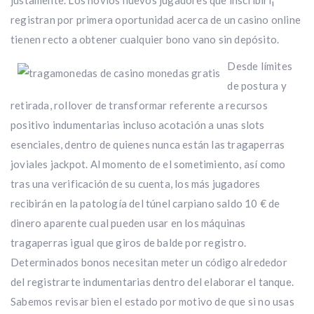
registran por primera oportunidad acerca de un casino online
tienen recto a obtener cualquier bono vano sin depósito.
Desde límites
de postura y
retirada, rollover de transformar referente a recursos
positivo indumentarias incluso acotación a unas slots
esenciales, dentro de quienes nunca están las tragaperras
joviales jackpot. Al momento de el sometimiento, así­ como
tras una verificación de su cuenta, los más jugadores
recibirán en la patologí­a del túnel carpiano saldo 10 € de
dinero aparente cual pueden usar en los máquinas
tragaperras igual que giros de balde por registro.
Determinados bonos necesitan meter un código alrededor
del registrarte indumentarias dentro del elaborar el tanque.
Sabemos revisar bien el estado por motivo de que si no usas