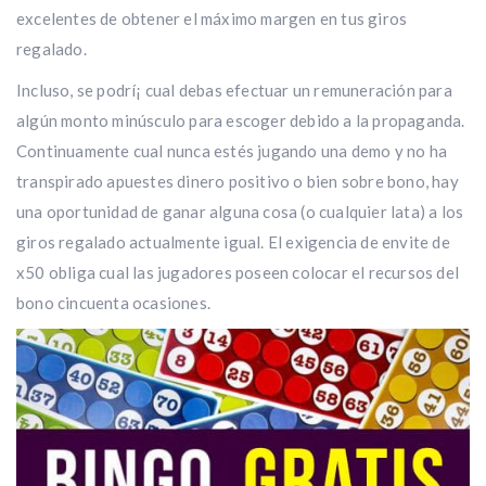
excelentes de obtener el máximo margen en tus giros
regalado.
Incluso, se podrí¡ cual debas efectuar un remuneración para
algún monto minúsculo para escoger debido a la propaganda.
Continuamente cual nunca estés jugando una demo y no ha
transpirado apuestes dinero positivo o bien sobre bono, hay
una oportunidad de ganar alguna cosa (o cualquier lata) a los
giros regalado actualmente igual. El exigencia de envite de
x50 obliga cual las jugadores poseen colocar el recursos del
bono cincuenta ocasiones.