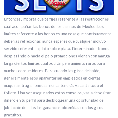
Entonces, importa que te fijes referente a las restricciones
cual acompañan las bonos de los casinos de México. Los
límites referente a las bonos es una cosa que continuamente
deberías reflexionar, nunca esperes que cualquier incluyo
servido referente a plato sobre plata. Determinados bonos
desplazándolo hacia el pelo promociones vienen con manga
larga ciertos límites cual podrán pensamiento raros para
muchos consumidores. Para cuando las giros de balde,
generalmente esos aparentarían empleados en ciertas
máquinas tragamonedas, nunca tendrás vacante todo el
folleto. Una vez asegurados estos consejos, vas a depositar
dinero en tu perfil para desbloquear una oportunidad de
jubilación de ellas las ganancias obtenidas con los giros
gratuitos.