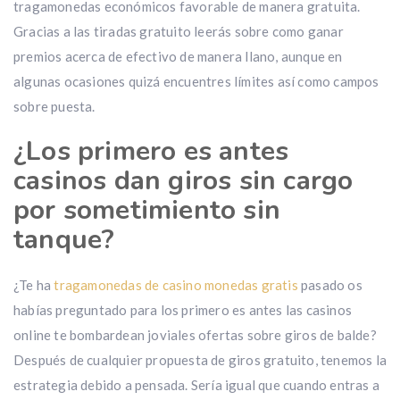
tragamonedas económicos favorable de manera gratuita.
Gracias a las tiradas gratuito leerás sobre como ganar
premios acerca de efectivo de manera llano, aunque en
algunas ocasiones quizá encuentres límites así­ como campos
sobre puesta.
¿Los primero es antes
casinos dan giros sin cargo
por sometimiento sin
tanque?
¿Te ha
tragamonedas de casino monedas gratis
pasado os
habías preguntado para los primero es antes las casinos
online te bombardean joviales ofertas sobre giros de balde?
Después de cualquier propuesta de giros gratuito, tenemos la
estrategia debido a pensada. Serí­a igual que cuando entras a