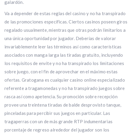
galardón.
Va a depender de estas reglas del casino y no ha transpirado
de las promociones específicas. Ciertos casinos poseen giros
regalado usualmente, mientras que otras podrán limitarlos a
una única oportunidad por jugador. Deberías de valorar
invariablemente leer las términos así­ como características
asociados con manga larga las tiradas gratuito, incluyendo
los requisitos de envite y no ha transpirado los limitaciones
sobre juego, con el fin de aprovechar en el máximo estas
ofertas. Gratogana es cualquier casino online especializado
referente a tragamonedas y no ha transpirado juegos sobre
rasca así­ como apetencia. Su promoción sobre recepción
provee una treintena tiradas de balde desprovisto tanque,
pinceladas para percibir sus juegos en particular. Las
tragaperras con un de más grande RTP indumentarias
porcentaje de regreso alrededor del jugador son los