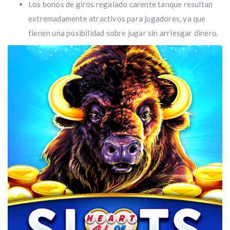
Los bonos de giros regalado carente tanque resultan
extremadamente atractivos para jugadores, ya que
tienen una posibilidad sobre jugar sin arriesgar dinero.