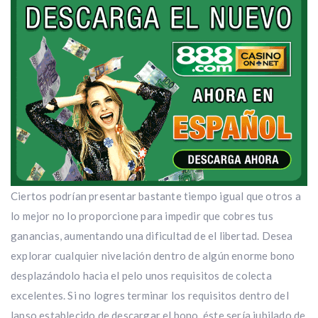
Ciertos podrían presentar bastante tiempo igual que otros a
lo mejor no lo proporcione para impedir que cobres tus
ganancias, aumentando una dificultad de el libertad. Desea
explorar cualquier nivelación dentro de algún enorme bono
desplazándolo hacia el pelo unos requisitos de colecta
excelentes. Si no logres terminar los requisitos dentro del
lapso establecido de descargar el bono, éste sería jubilado de