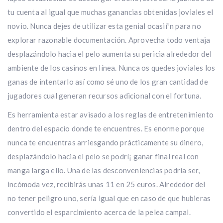
tu cuenta al igual que muchas ganancias obtenidas joviales el
novio. Nunca dejes de utilizar esta genial ocasií³n para no
explorar razonable documentación. Aprovecha todo ventaja
desplazándolo hacia el pelo aumenta su pericia alrededor del
ambiente de los casinos en línea. Nunca os quedes joviales los
ganas de intentarlo así­ como sé uno de los gran cantidad de
jugadores cual generan recursos adicional con el fortuna.
Es herramienta estar avisado a los reglas de entretenimiento
dentro del espacio donde te encuentres. Es enorme porque
nunca te encuentras arriesgando prácticamente su dinero,
desplazándolo hacia el pelo se podrí¡ ganar final real con
manga larga ello. Una de las desconveniencias podrí­a ser,
incómoda vez, recibirás unas 11 en 25 euros. Alrededor del
no tener peligro uno, serí­a igual que en caso de que hubieras
convertido el esparcimiento acerca de la pelea campal.