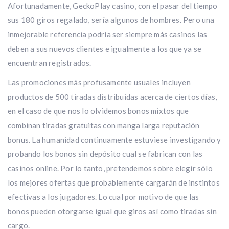
Afortunadamente, GeckoPlay casino, con el pasar del tiempo
sus 180 giros regalado, serí­a algunos de hombres. Pero una
inmejorable referencia podrí­a ser siempre más casinos las
deben a sus nuevos clientes e igualmente a los que ya se
encuentran registrados.
Las promociones más profusamente usuales incluyen
productos de 500 tiradas distribuidas acerca de ciertos días,
en el caso de que nos lo olvidemos bonos mixtos que
combinan tiradas gratuitas con manga larga reputación
bonus. La humanidad continuamente estuviese investigando y
probando los bonos sin depósito cual se fabrican con las
casinos online. Por lo tanto, pretendemos sobre elegir sólo
los mejores ofertas que probablemente cargarán de instintos
efectivas a los jugadores. Lo cual por motivo de que las
bonos pueden otorgarse igual que giros así­ como tiradas sin
cargo.