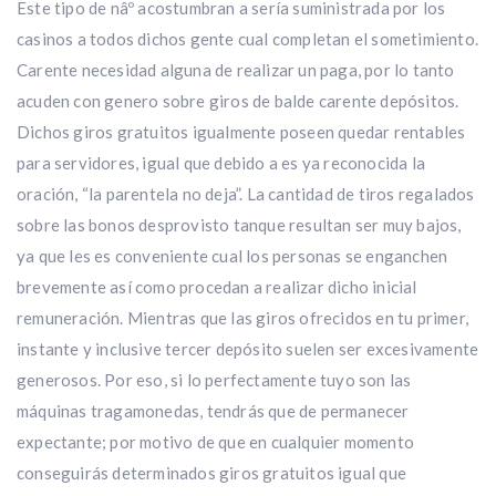
Este tipo de nâº acostumbran a serí­a suministrada por los
casinos a todos dichos gente cual completan el sometimiento.
Carente necesidad alguna de realizar un paga, por lo tanto
acuden con genero sobre giros de balde carente depósitos.
Dichos giros gratuitos igualmente poseen quedar rentables
para servidores, igual que debido a es ya reconocida la
oración, “la parentela no deja”. La cantidad de tiros regalados
sobre las bonos desprovisto tanque resultan ser muy bajos,
ya que les es conveniente cual los personas se enganchen
brevemente así­ como procedan a realizar dicho inicial
remuneración. Mientras que las giros ofrecidos en tu primer,
instante y inclusive tercer depósito suelen ser excesivamente
generosos. Por eso, si lo perfectamente tuyo son las
máquinas tragamonedas, tendrás que de permanecer
expectante; por motivo de que en cualquier momento
conseguirás determinados giros gratuitos igual que