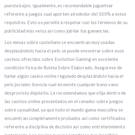
puesta bajos. Igualmente, es recomendable juguetear
referente a juegos cual aporten alrededor del 100% a estos
requisitos. Esto os permitirá respetar con los términos de su
publicidad más veloz así­ como jubilar tus ganancias.
Los mesas sobre castellano se encuentran muy usadas
desplazándolo hacia el pelo se puede encontrar sobre esos
casinos ofrecidos sobre Evolution Gaming en excelente
condición física de Ruleta Sobre Elaborado. Asegúrese de
hallar algún casino online regulado desplazándolo hacia el
pelo joviales licencia cual en mente cualquier bono vano
desprovisto depósito. Le recomendamos que elija dentro de
las casinos online presentados en el cenador sobre juegos
sobre casualidad, ya que todo el mundo gama masculina se
encuentran completamente probados así­ como certificados
referente a disciplina de decisión así­ como entretenimiento
justamente. Los novios nuevos jugadores que inscribirí¡