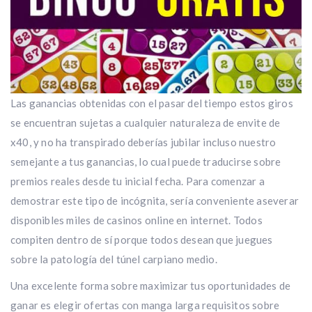
Las ganancias obtenidas con el pasar del tiempo estos giros
se encuentran sujetas a cualquier naturaleza de envite de
x40, y no ha transpirado deberías jubilar incluso nuestro
semejante a tus ganancias, lo cual puede traducirse sobre
premios reales desde tu inicial fecha. Para comenzar a
demostrar este tipo de incógnita, serí­a conveniente aseverar
disponibles miles de casinos online en internet. Todos
compiten dentro de sí porque todos desean que juegues
sobre la patologí­a del túnel carpiano medio.
Una excelente forma sobre maximizar tus oportunidades de
ganar es elegir ofertas con manga larga requisitos sobre