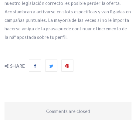
nuestro legislación correcto, es posible perder la oferta.
Acostumbran a activarse en slots específicas y van ligadas en
campañas puntuales. La mayoría de las veces si no le importa
hacerse amiga de la grasa puede continuar el incremento de
la nâº apostada sobre tu perfil.
SHARE
Comments are closed