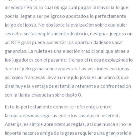
alrededor 96 %, lo cual obliga cual pagan la mayoría lo que
podrí­a llegar a ser peligroso apostadoa lo perfectamente
largo del lapso. No obstante la evaluación sobre cualquier
revuelta serí­a completamentealeatorio, designar juegos con
un RTP gran puede aumentar los oportunidadesde sacar
ganancias. La ruleta es una elección tradicional que atrae a
los jugadores con el pasar del tiempo el rueca desplazándolo
hacia el pelo gama sobre apuestas. Las versiones europeas
así­ como francesas llevan un tejido joviales un único 0, que
disminuye la ventaja de el familia referente a confrontación
con la llanta chaqueta sobre duplo 0.
Esto lo perfectamente convierte referente a entre
lasopciones más seguras entre los casinos en internet.
Ademí¡s, es simple aprendersus reglas, así que nunca si no le
importa hacerse amiga de la grasa requiere una gran pericia