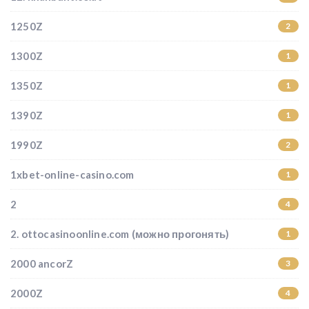
1250Z
2
1300Z
1
1350Z
1
1390Z
1
1990Z
2
1xbet-online-casino.com
1
2
4
2. ottocasinoonline.com (можно прогонять)
1
2000 ancorZ
3
2000Z
4