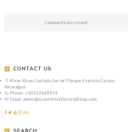
Comments are closed
CONTACT US
Rivas,Rivas Costado Sur del Parque Evaristo Carazo,
Nicaragua
Phone: +50557649974
Email: admin@GranHotelVictoriaRivas.com
SEARCH