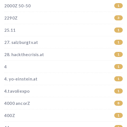
2000Z 50-50
1
2290Z
3
25.11
1
27. salzburgtv.at
1
28. hackthecrisis.at
1
4
1
4. yo-einstein.at
1
4.tavoliexpo
1
4000 ancorZ
8
400Z
1