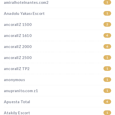
amiralhotelnantes.com2
1
Anadolu Yakası Escort
1
ancorallZ 1500
2
ancorallZ 1610
4
ancorallZ 2000
6
ancorallZ 2500
1
ancorallZ TP2
1
anonymous
1
anupranito.com z1
1
Apuesta Total
4
Ataköy Escort
1