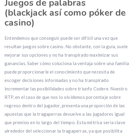
Juegos de palabras
(blackjack así­ como póker de
casino)
Entendemos que conseguir puede ser difícil una vez que
resultan juegos sobre casino. No obstante, con la guía, suele
mejorar sus opciones y no ha transpirado maximizar sus
ganancias. Saber cómo soluciona la ventaja sobre una familia
puede proporcionarle el conocimiento que necesita de
escoger decisiones informadas y no ha transpirado
incrementar las posibilidades sobre triunfo Codere. Nuestro
RTP, en el caso de que nos lo olvidemos porcentaje sobre
regreso dentro del jugador, presenta una proporción de las
apuestas que la tragaperras devuelve a las jugadores igual
que premios en lo largo del tiempo. Esta métrica serí­a clave
alrededor del seleccionar la tragaperras, ya que posibilita