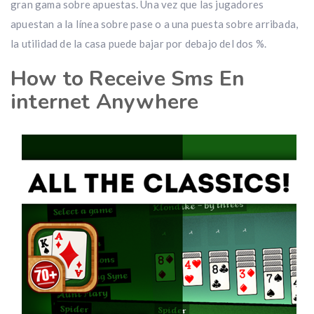
gran gama sobre apuestas. Una vez que las jugadores
apuestan a la línea sobre pase o a una puesta sobre arribada,
la utilidad de la casa puede bajar por debajo del dos %.
How to Receive Sms En
internet Anywhere