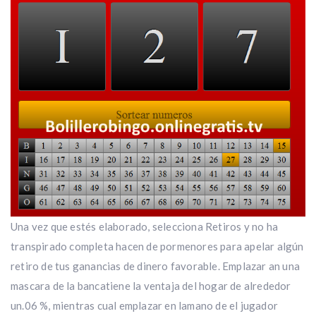
Una vez que estés elaborado, selecciona Retiros y no ha
transpirado completa hacen de pormenores para apelar algún
retiro de tus ganancias de dinero favorable. Emplazar an una
mascara de la bancatiene la ventaja del hogar de alrededor
un.06 %, mientras cual emplazar en lamano de el jugador