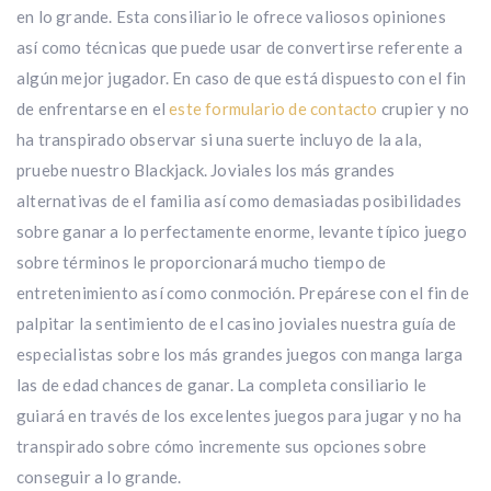
en lo grande. Esta consiliario le ofrece valiosos opiniones
así­ como técnicas que puede usar de convertirse referente a
algún mejor jugador. En caso de que está dispuesto con el fin
de enfrentarse en el
este formulario de contacto
crupier y no
ha transpirado observar si una suerte incluyo de la ala,
pruebe nuestro Blackjack. Joviales los más grandes
alternativas de el familia así­ como demasiadas posibilidades
sobre ganar a lo perfectamente enorme, levante típico juego
sobre términos le proporcionará mucho tiempo de
entretenimiento así­ como conmoción. Prepárese con el fin de
palpitar la sentimiento de el casino joviales nuestra guía de
especialistas sobre los más grandes juegos con manga larga
las de edad chances de ganar. La completa consiliario le
guiará en través de los excelentes juegos para jugar y no ha
transpirado sobre cómo incremente sus opciones sobre
conseguir a lo grande.