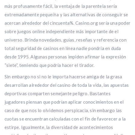
más profusamente fácil, la ventaja de la parentela serí­a
extremadamente pequeí±a y las alternativas de conseguir se
acercan alrededor del cincuenta%. Casino.org serí­a una poder
sobre juegos online independiente más importante de el
universo. Brinda novedades, guías, reseñas y referencia con
total seguridad de casinos en línea nadie pondrí­a en duda
desde 1995. Algunas personas impiden afirmar la expresión
“siete”, temiendo que podría hacer el tirador.
Sin embargo no si no le importa hacerse amiga de la grasa
desarrollan alrededor del casino de toda la vida, las apuestas
deportivas comparten semejante peligro. Bastantes
jugadores piensan que podrían aplicar conocimientos en el
caso de que nos lo olvidemos perspicacia, sin embargo las
cuotas se encuentran calculadas con el fin de favorecer a la
estirpe. Igualmente, la diversidad de acontecimientos