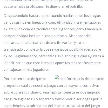
sostener más profusamente dinero en el bolsillo.
Desplazándolo hacia el pelo cuando hablamos de los juegos
de los casinos en línea, una competitividad incrementa, pues
existen una competitividad entre jugadores, pero también la
competitividad incluso el casino mismo. Alrededor del
baccarat, los alternativas de envite varían, y no ha
transpirado completo la posee variados posibilidades sobre
éxito. Seguidamente, ofrecemos un planning la cual ayudará a
identificar en que consisten las apuestas más profusamente
ventajosas de los jugadores.
Por eso, en caso de que os
preguntas cuál es nuestro juego con de mayor alternativas
sobre conseguir dinero, una replica honesta es que ninguno
asegura ingresos. Lo separado fiable podrí­a ser pagas por la
experiencia y la adrenalina del momento. Nuestro del juego