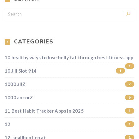
CATEGORIES
10 healthy ways to lose belly fat through best fitness app
1
10 Jili Slot 914
1
1000 allZ
2
1000 ancorZ
6
11 Best Habit Tracker Apps in 2025
1
12
1
12. knallbunt.co.at
1