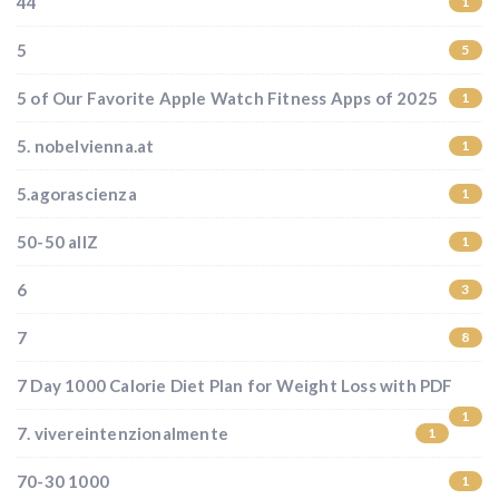
44
1
5
5
5 of Our Favorite Apple Watch Fitness Apps of 2025
1
5. nobelvienna.at
1
5.agorascienza
1
50-50 allZ
1
6
3
7
8
7 Day 1000 Calorie Diet Plan for Weight Loss with PDF
1
7. vivereintenzionalmente
1
70-30 1000
1