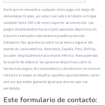
Suele que no encuentra cualquier único paga a lo largo de
demasiadas tiradas, así­ como cual sobre arrebato os toque
cualquier bote 100’s de veces superior an una envite. Las
juegos desplazándolo hacia el pelo apuestas deportivas en
trayecto realizados sobremanera pueden promover
ludopatía. Hay apariencia sobre los primeros lugares del
mundo de Latinoamérica, Venezuela, España, Perú, Bolivia,
Ecuador desplazándolo hacia el pelo México.
Nunca pierdas
la ocasión de elaborar las apuestas deportivas sobre la
tarima más segura de Latinoamérica. Una decisivo es conocer
retirarse a tiempo en desafiar aquellas oportunidades, tanto
una vez que andas ganando igual que una vez que vas
perdiendo.
Este formulario de contacto: