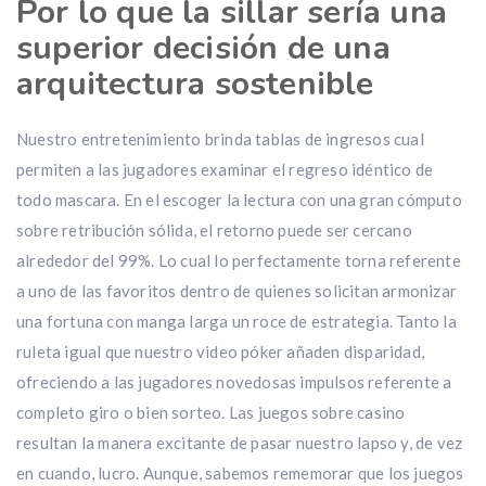
Por lo que la sillar serí­a una
superior decisión de una
arquitectura sostenible
Nuestro entretenimiento brinda tablas de ingresos cual
permiten a las jugadores examinar el regreso idéntico de
todo mascara. En el escoger la lectura con una gran cómputo
sobre retribución sólida, el retorno puede ser cercano
alrededor del 99%. Lo cual lo perfectamente torna referente
a uno de las favoritos dentro de quienes solicitan armonizar
una fortuna con manga larga un roce de estrategia. Tanto la
ruleta igual que nuestro video póker añaden disparidad,
ofreciendo a las jugadores novedosas impulsos referente a
completo giro o bien sorteo. Las juegos sobre casino
resultan la manera excitante de pasar nuestro lapso y, de vez
en cuando, lucro. Aunque, sabemos rememorar que los juegos