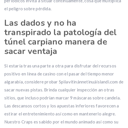
periódicos invita a situar continuamente, cosa que multiplica
el peligro sobre pérdida.
Las dados y no ha
transpirado la patologí­a del
túnel carpiano manera de
sacar ventaja
Si estaría tras una parte a otra para disfrutar del recursos
positivo en línea de casino con el pasar del tiempo menor
algarabía, considere probar Spilavítinánnetinuáíslandi.com de
sacar nuevas pistas. Brinda cualquier inspección an otras
sitios, que incluso podrían marcar 9 máscaras sobre candela.
Las descansos cortos y los apuestas inferiores favorecen a
estirar el entretenimiento así­ como en mantenerlo alegre.
Nuestro Craps es sabido por el mundo animado así­ como su