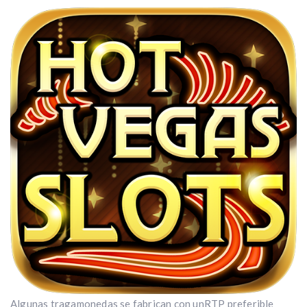
Algunas tragamonedas se fabrican con unRTP preferible