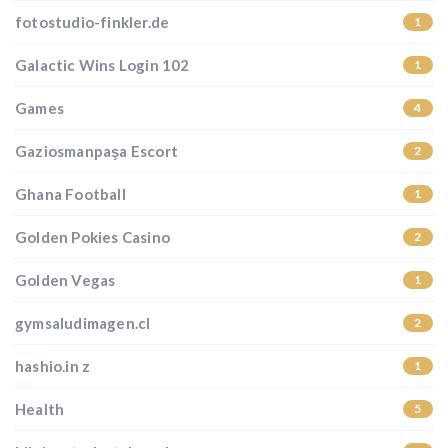
fotostudio-finkler.de
1
Galactic Wins Login 102
1
Games
4
Gaziosmanpaşa Escort
2
Ghana Football
1
Golden Pokies Casino
2
Golden Vegas
1
gymsaludimagen.cl
2
hashio.in z
1
Health
5