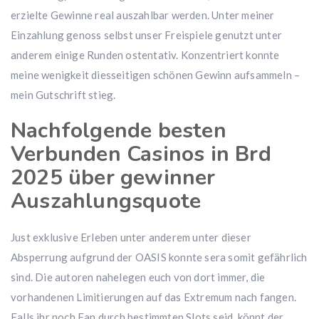
erzielte Gewinne real auszahlbar werden. Unter meiner
Einzahlung genoss selbst unser Freispiele genutzt unter
anderem einige Runden ostentativ. Konzentriert konnte
meine wenigkeit diesseitigen schönen Gewinn aufsammeln –
mein Gutschrift stieg.
Nachfolgende besten
Verbunden Casinos in Brd
2025 über gewinner
Auszahlungsquote
Just exklusive Erleben unter anderem unter dieser
Absperrung aufgrund der OASIS konnte sera somit gefährlich
sind. Die autoren nahelegen euch von dort immer, die
vorhandenen Limitierungen auf das Extremum nach fangen.
Falls ihr noch Fan durch bestimmten Slots seid, könnt der