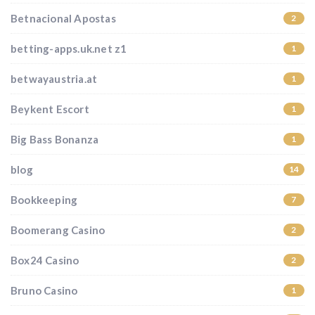
Betnacional Apostas
2
betting-apps.uk.net z1
1
betwayaustria.at
1
Beykent Escort
1
Big Bass Bonanza
1
blog
14
Bookkeeping
7
Boomerang Casino
2
Box24 Casino
2
Bruno Casino
1