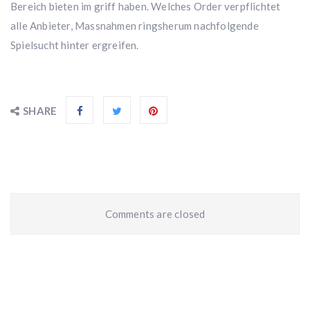
Bereich bieten im griff haben. Welches Order verpflichtet
alle Anbieter, Massnahmen ringsherum nachfolgende
Spielsucht hinter ergreifen.
SHARE
Comments are closed