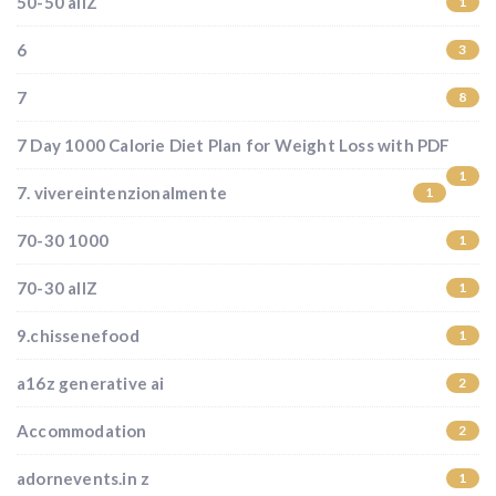
50-50 allZ
1
6
3
7
8
7 Day 1000 Calorie Diet Plan for Weight Loss with PDF
1
7. vivereintenzionalmente
1
70-30 1000
1
70-30 allZ
1
9.chissenefood
1
a16z generative ai
2
Accommodation
2
adornevents.in z
1