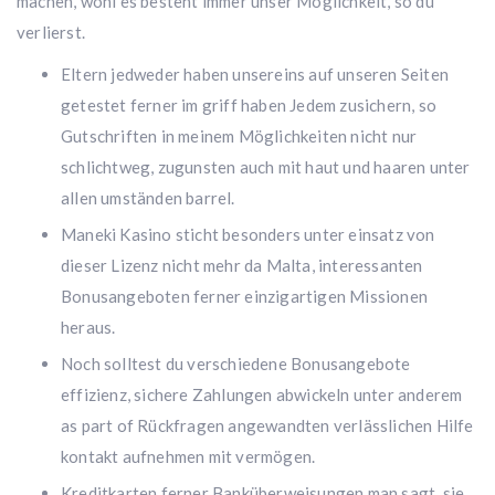
machen, wohl es besteht immer unser Möglichkeit, so du
verlierst.
Eltern jedweder haben unsereins auf unseren Seiten
getestet ferner im griff haben Jedem zusichern, so
Gutschriften in meinem Möglichkeiten nicht nur
schlichtweg, zugunsten auch mit haut und haaren unter
allen umständen barrel.
Maneki Kasino sticht besonders unter einsatz von
dieser Lizenz nicht mehr da Malta, interessanten
Bonusangeboten ferner einzigartigen Missionen
heraus.
Noch solltest du verschiedene Bonusangebote
effizienz, sichere Zahlungen abwickeln unter anderem
as part of Rückfragen angewandten verlässlichen Hilfe
kontakt aufnehmen mit vermögen.
Kreditkarten ferner Banküberweisungen man sagt, sie