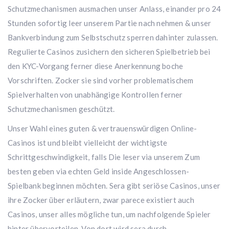
Schutzmechanismen ausmachen unser Anlass, einander pro 24
Stunden sofortig leer unserem Partie nach nehmen & unser
Bankverbindung zum Selbstschutz sperren dahinter zulassen.
Regulierte Casinos zusichern den sicheren Spielbetrieb bei
den KYC-Vorgang ferner diese Anerkennung boche
Vorschriften. Zocker sie sind vorher problematischem
Spielverhalten von unabhängige Kontrollen ferner
Schutzmechanismen geschützt.
Unser Wahl eines guten & vertrauenswürdigen Online-
Casinos ist und bleibt vielleicht der wichtigste
Schrittgeschwindigkeit, falls Die leser via unserem Zum
besten geben via echten Geld inside Angeschlossen-
Spielbank beginnen möchten. Sera gibt seriöse Casinos, unser
ihre Zocker über erläutern, zwar parece existiert auch
Casinos, unser alles mögliche tun, um nachfolgende Spieler
hinter übervorteilen. Von dort wird sera durch