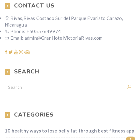
CONTACT US
Rivas,Rivas Costado Sur del Parque Evaristo Carazo,
Nicaragua
Phone: +50557649974
Email: admin@GranHotelVictoriaRivas.com
SEARCH
CATEGORIES
10 healthy ways to lose belly fat through best fitness app
1