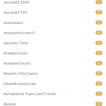
ancorallZ 2500
1
ancorallZ TP2
1
anonymous
1
anupranito.com z1
1
Apuesta Total
4
Ataköy Escort
1
Ataşehir Escort
1
Atlantic City Casino
2
atlantikcorner.com
1
Automotive Topics and Trends
7
Aviator
1