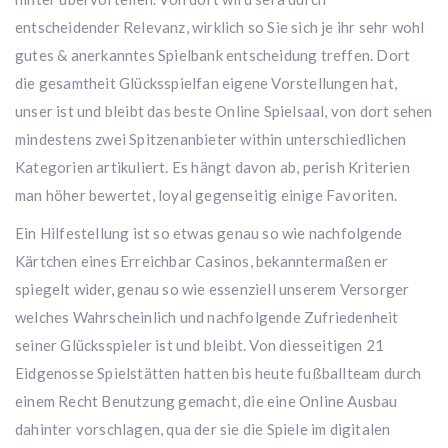
entscheidender Relevanz, wirklich so Sie sich je ihr sehr wohl
gutes & anerkanntes Spielbank entscheidung treffen. Dort
die gesamtheit Glücksspielfan eigene Vorstellungen hat,
unser ist und bleibt das beste Online Spielsaal, von dort sehen
mindestens zwei Spitzenanbieter within unterschiedlichen
Kategorien artikuliert. Es hängt davon ab, perish Kriterien
man höher bewertet, loyal gegenseitig einige Favoriten.
Ein Hilfestellung ist so etwas genau so wie nachfolgende
Kärtchen eines Erreichbar Casinos, bekanntermaßen er
spiegelt wider, genau so wie essenziell unserem Versorger
welches Wahrscheinlich und nachfolgende Zufriedenheit
seiner Glücksspieler ist und bleibt. Von diesseitigen 21
Eidgenosse Spielstätten hatten bis heute fußballteam durch
einem Recht Benutzung gemacht, die eine Online Ausbau
dahinter vorschlagen, qua der sie die Spiele im digitalen