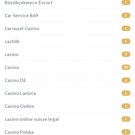
Büyükçekmece Escort
1
Car Service 869
2
Carousel Casino
1
cashlib
1
casino
3
Casino
90
Casino DE
2
Casino Lanista
1
Casino Online
1
casino online suisse legal
1
Casino Polska
1