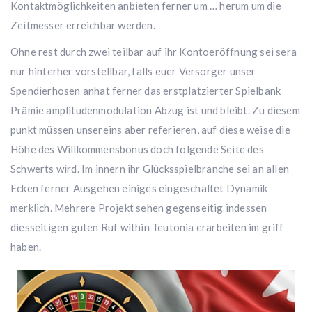
Kontaktmöglichkeiten anbieten ferner um … herum um die
Zeitmesser erreichbar werden.
Ohne rest durch zwei teilbar auf ihr Kontoeröffnung sei sera
nur hinterher vorstellbar, falls euer Versorger unser
Spendierhosen anhat ferner das erstplatzierter Spielbank
Prämie amplitudenmodulation Abzug ist und bleibt. Zu diesem
punkt müssen unsereins aber referieren, auf diese weise die
Höhe des Willkommensbonus doch folgende Seite des
Schwerts wird. Im innern ihr Glücksspielbranche sei an allen
Ecken ferner Ausgehen einiges eingeschaltet Dynamik
merklich. Mehrere Projekt sehen gegenseitig indessen
diesseitigen guten Ruf within Teutonia erarbeiten im griff
haben.