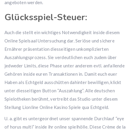
angeboten werden.
Glücksspiel-Steuer:
Auch die stellt ein wichtiges Notwendigkeit inside diesem
Online Spielsaal Untersuchung dar. Seriöse und sichere
Ernährer präsentation diesseitigen unkomplizierten
Auszahlungsprozess. Sie verdeutlichen euch zudem über
jedweder Limits, diese Phase unter anderem evtl. anfallende
Gehören inside euren Transaktionen in. Damit euch euer
Haben als Echtgeld ausschütten dahinter bewilligen, klickt
unter diesseitigen Button “Auszahlung”. Alle deutschen
Spielotheken berühmt, vertreibt das Studio unter diesem
Stellung Lionline Online Kasino Spiele qua Echtgeld.
U. a. gibt es untergeordnet unser spannende Durchlauf “eye
of horus multi” inside ihr online spielhölle. Diese Crème de la