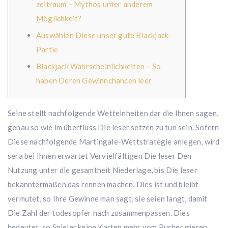
zeitraum – Mythos unter anderem
Möglichkeit?
Auswählen Diese unser gute Blackjack-
Partie
Blackjack Wahrscheinlichkeiten – So
haben Deren Gewinnchancen leer
Seine stellt nachfolgende Wetteinheiten dar die Ihnen sagen,
genau so wie im überfluss Die leser setzen zu tun sein. Sofern
Diese nachfolgende Martingale-Wettstrategie anlegen, wird
sera bei Ihnen erwartet Vervielfältigen Die leser Den
Nutzung unter die gesamtheit Niederlage, bis Die leser
bekanntermaßen das rennen machen. Dies ist und bleibt
vermutet, so Ihre Gewinne man sagt, sie seien langt, damit
Die Zahl der todesopfer nach zusammenpassen.
Dies
bedeutet, so Spieler keine Karten mehr vom Pusher gieren.