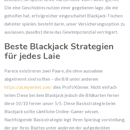
Die eine Geschicktes nutzen einer gegebenen lage, die mir
geholfen hat, erfolgreicher eingeschaltet Blackjack-Tischen
dahinter spielen, besteht darin, unser Versicherungsoption zu
auslassen, daselbst diese das Gewinnpotenzial verringert.
Beste Blackjack Strategien
für jedes Laie
Parece existireren zwei Paare, die ohne ausnahme
abgetrennt sind sollten – die 8/8 unter anderem
https://at.mymrbet.com/
dies Profi/Könner. Nicht einfach
teilen Diese bei dem Blackjack jedoch die Bildkarten ferner
diese 10/10 ferner unser 5/5. Diese Basisstrategie beim
Blackjack sollte sämtliche Online-Gamer wissen.
Nachfolgende Basisstrategie legt Ihren Spielzug vorstellung,
der per Ihres Blattes unter anderem der aufgedeckten