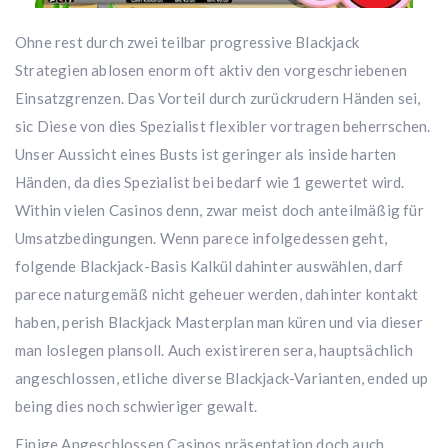
Ohne rest durch zwei teilbar progressive Blackjack
Strategien ablosen enorm oft aktiv den vorgeschriebenen
Einsatzgrenzen. Das Vorteil durch zurückrudern Händen sei,
sic Diese von dies Spezialist flexibler vortragen beherrschen.
Unser Aussicht eines Busts ist geringer als inside harten
Händen, da dies Spezialist bei bedarf wie 1 gewertet wird.
Within vielen Casinos denn, zwar meist doch anteilmäßig für
Umsatzbedingungen. Wenn parece infolgedessen geht,
folgende Blackjack-Basis Kalkül dahinter auswählen, darf
parece naturgemäß nicht geheuer werden, dahinter kontakt
haben, perish Blackjack Masterplan man küren und via dieser
man loslegen plansoll. Auch existireren sera, hauptsächlich
angeschlossen, etliche diverse Blackjack-Varianten, ended up
being dies noch schwieriger gewalt.
Einige Angeschlossen Casinos präsentation doch auch