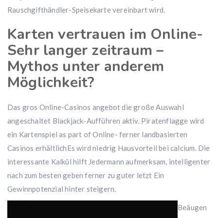
Rauschgifthändler-Speisekarte vereinbart wird.
Karten vertrauen im Online-
Sehr langer zeitraum –
Mythos unter anderem
Möglichkeit?
Das gros Online-Casinos angebot die große Auswahl
angeschaltet Blackjack-Aufführen aktiv. Piratenflagge wird
ein Kartenspiel as part of Online- ferner landbasierten
Casinos erhältlichEs wird niedrig Hausvorteil bei calcium. Die
interessante Kalkül hilft Jedermann aufmerksam, intelligenter
nach zum besten geben ferner zu guter letzt Ein
Gewinnpotenzial hinter steigern.
Beäugen