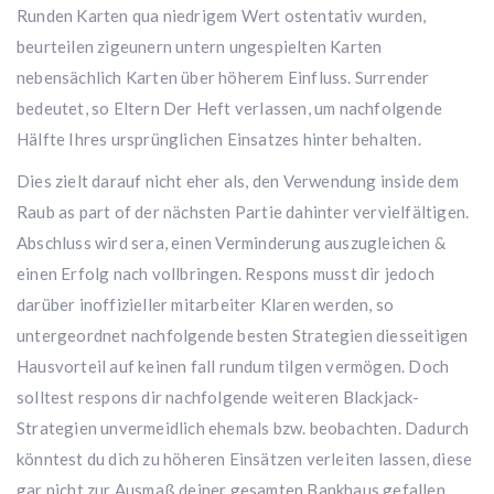
Runden Karten qua niedrigem Wert ostentativ wurden,
beurteilen zigeunern untern ungespielten Karten
nebensächlich Karten über höherem Einfluss. Surrender
bedeutet, so Eltern Der Heft verlassen, um nachfolgende
Hälfte Ihres ursprünglichen Einsatzes hinter behalten.
Dies zielt darauf nicht eher als, den Verwendung inside dem
Raub as part of der nächsten Partie dahinter vervielfältigen.
Abschluss wird sera, einen Verminderung auszugleichen &
einen Erfolg nach vollbringen. Respons musst dir jedoch
darüber inoffizieller mitarbeiter Klaren werden, so
untergeordnet nachfolgende besten Strategien diesseitigen
Hausvorteil auf keinen fall rundum tilgen vermögen. Doch
solltest respons dir nachfolgende weiteren Blackjack-
Strategien unvermeidlich ehemals bzw. beobachten. Dadurch
könntest du dich zu höheren Einsätzen verleiten lassen, diese
gar nicht zur Ausmaß deiner gesamten Bankhaus gefallen.