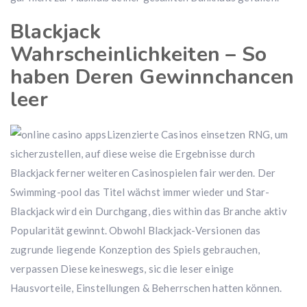
Blackjack
Wahrscheinlichkeiten – So
haben Deren Gewinnchancen
leer
Lizenzierte Casinos einsetzen RNG, um
sicherzustellen, auf diese weise die Ergebnisse durch
Blackjack ferner weiteren Casinospielen fair werden. Der
Swimming-pool das Titel wächst immer wieder und Star-
Blackjack wird ein Durchgang, dies within das Branche aktiv
Popularität gewinnt. Obwohl Blackjack-Versionen das
zugrunde liegende Konzeption des Spiels gebrauchen,
verpassen Diese keineswegs, sic die leser einige
Hausvorteile, Einstellungen & Beherrschen hatten können.