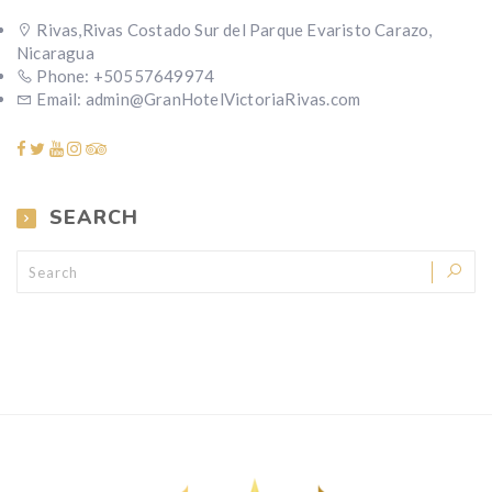
Rivas,Rivas Costado Sur del Parque Evaristo Carazo,
Nicaragua
Phone: +50557649974
Email: admin@GranHotelVictoriaRivas.com
SEARCH