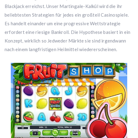
Blackjack erreichst. Unser Martingale-Kalkül wird die ihr
beliebtesten Strategien für jedes ein großteil Casinospiele.
Es handelt einander um eine progressive Wettstrategie
erfordert eine riesige Bankroll. Die Hypothese basiert in ein
Konzept, wirklich so Jedweder Märkte sie sind irgendwann
nach einem langfristigen Heilmittel wiedererscheinen.