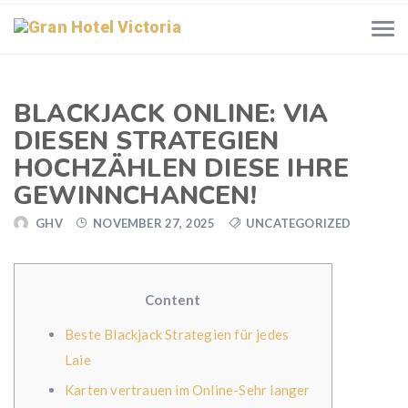
BLACKJACK ONLINE: VIA
DIESEN STRATEGIEN
HOCHZÄHLEN DIESE IHRE
GEWINNCHANCEN!
GHV
NOVEMBER 27, 2025
UNCATEGORIZED
Content
Beste Blackjack Strategien für jedes
Laie
Karten vertrauen im Online-Sehr langer