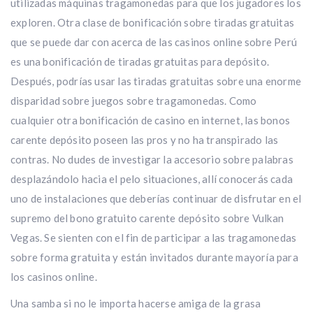
utilizadas máquinas tragamonedas para que los jugadores los
exploren. Otra clase de bonificación sobre tiradas gratuitas
que se puede dar con acerca de las casinos online sobre Perú
es una bonificación de tiradas gratuitas para depósito.
Después, podrías usar las tiradas gratuitas sobre una enorme
disparidad sobre juegos sobre tragamonedas. Como
cualquier otra bonificación de casino en internet, las bonos
carente depósito poseen las pros y no ha transpirado las
contras. No dudes de investigar la accesorio sobre palabras
desplazándolo hacia el pelo situaciones, allí conocerás cada
uno de instalaciones que deberías continuar de disfrutar en el
supremo del bono gratuito carente depósito sobre Vulkan
Vegas. Se sienten con el fin de participar a las tragamonedas
sobre forma gratuita y están invitados durante mayoría para
los casinos online.
Una samba si no le importa hacerse amiga de la grasa