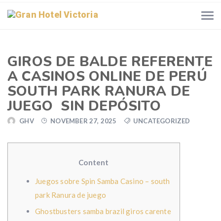
GIROS DE BALDE REFERENTE
A CASINOS ONLINE DE PERÚ
SOUTH PARK RANURA DE
JUEGO ️ SIN DEPÓSITO
GHV
NOVEMBER 27, 2025
UNCATEGORIZED
Content
Juegos sobre Spin Samba Casino – south
park Ranura de juego
Ghostbusters samba brazil giros carente