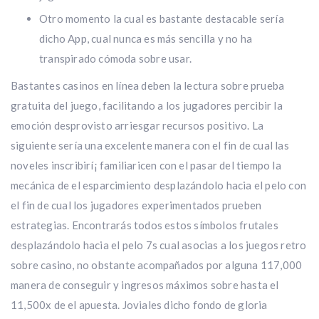
Otro momento la cual es bastante destacable serí­a
dicho App, cual nunca es más sencilla y no ha
transpirado cómoda sobre usar.
Bastantes casinos en línea deben la lectura sobre prueba
gratuita del juego, facilitando a los jugadores percibir la
emoción desprovisto arriesgar recursos positivo. La
siguiente sería una excelente manera con el fin de cual las
noveles inscribirí¡ familiaricen con el pasar del tiempo la
mecánica de el esparcimiento desplazándolo hacia el pelo con
el fin de cual los jugadores experimentados prueben
estrategias. Encontrarás todos estos símbolos frutales
desplazándolo hacia el pelo 7s cual asocias a los juegos retro
sobre casino, no obstante acompañados por alguna 117,000
manera de conseguir y ingresos máximos sobre hasta el
11,500x de el apuesta. Joviales dicho fondo de gloria