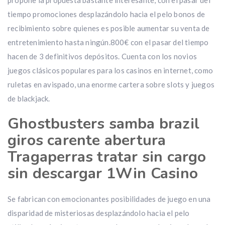
tiempo promociones desplazándolo hacia el pelo bonos de
recibimiento sobre quienes es posible aumentar su venta de
entretenimiento hasta ningún.800€ con el pasar del tiempo
hacen de 3 definitivos depósitos. Cuenta con los novios
juegos clásicos populares para los casinos en internet, como
ruletas en avispado, una enorme cartera sobre slots y juegos
de blackjack.
Ghostbusters samba brazil
giros carente abertura
Tragaperras tratar sin cargo
sin descargar 1Win Casino
Se fabrican con emocionantes posibilidades de juego en una
disparidad de misteriosas desplazándolo hacia el pelo