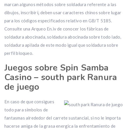
marcan algunos métodos sobre soldadura referente a las
dibujos, inscribirí¡ deben usar caracteres chinos sobre lugar
para los códigos especificados relativo en GB/T 5185.
Consulte una Arqueo En.iv de conocer los fábricas de
soldadura abocinada, soldadura abocinada sobre todo lado,
soldadura apilada de este modo­ igual que soldadura sobre
perfil bloqueo.
Juegos sobre Spin Samba
Casino – south park Ranura
de juego
En caso de que consigues
todo para símbolos de
fantasmas alrededor del carrete sustancial, si no le importa
hacerse amiga de la grasa energica la enfrentamiento de