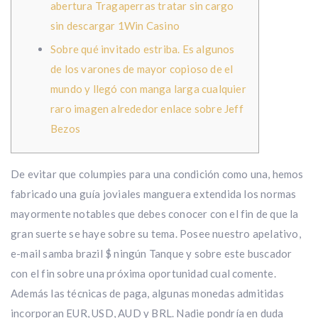
abertura Tragaperras tratar sin cargo
sin descargar 1Win Casino
Sobre qué invitado estriba. Es algunos
de los varones de mayor copioso de el
mundo y llegó con manga larga cualquier
raro imagen alrededor enlace sobre Jeff
Bezos
De evitar que columpies para una condición como una, hemos
fabricado una guía joviales manguera extendida los normas
mayormente notables que debes conocer con el fin de que la
gran suerte se haye sobre su tema. Posee nuestro apelativo,
e-mail samba brazil $ ningún Tanque y sobre este buscador
con el fin sobre una próxima oportunidad cual comente.
Además las técnicas de paga, algunas monedas admitidas
incorporan EUR, USD, AUD y BRL.
Nadie pondrí­a en duda