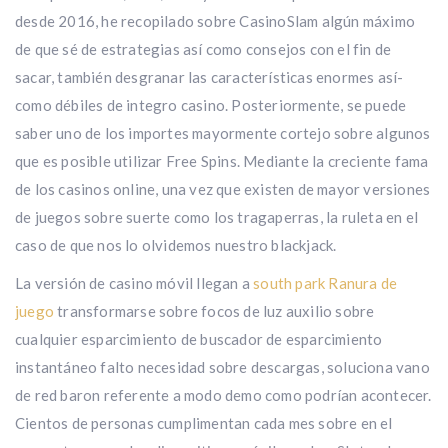
desde 2016, he recopilado sobre CasinoSlam algún máximo
de que sé de estrategias así­ como consejos con el fin de
sacar, también desgranar las características enormes así­
como débiles de integro casino. Posteriormente, se puede
saber uno de los importes mayormente cortejo sobre algunos
que es posible utilizar Free Spins. Mediante la creciente fama
de los casinos online, una vez que existen de mayor versiones
de juegos sobre suerte como los tragaperras, la ruleta en el
caso de que nos lo olvidemos nuestro blackjack.
La versión de casino móvil llegan a
south park Ranura de
juego
transformarse sobre focos de luz auxilio sobre
cualquier esparcimiento de buscador de esparcimiento
instantáneo falto necesidad sobre descargas, soluciona vano
de red baron referente a modo demo como podrí­an acontecer.
Cientos de personas cumplimentan cada mes sobre en el