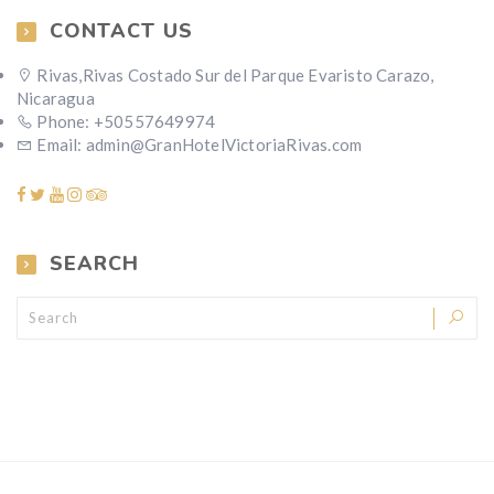
CONTACT US
Rivas,Rivas Costado Sur del Parque Evaristo Carazo,
Nicaragua
Phone: +50557649974
Email: admin@GranHotelVictoriaRivas.com
SEARCH