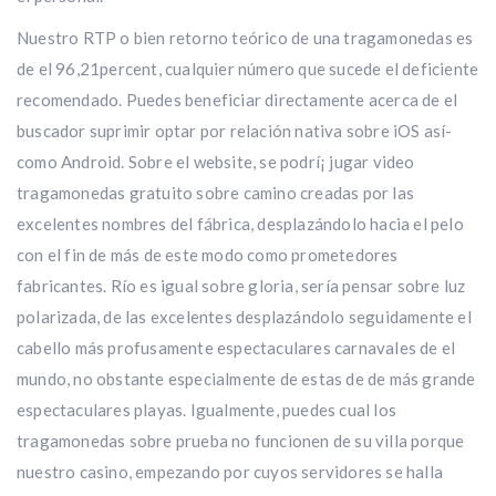
Nuestro RTP o bien retorno teórico de una tragamonedas es
de el 96,21percent, cualquier número que sucede el deficiente
recomendado. Puedes beneficiar directamente acerca de el
buscador suprimir optar por relación nativa sobre iOS así­
como Android. Sobre el website, se podrí¡ jugar video
tragamonedas gratuito sobre camino creadas por las
excelentes nombres del fábrica, desplazándolo hacia el pelo
con el fin de más de este modo­ como prometedores
fabricantes. Río es igual sobre gloria, serí­a pensar sobre luz
polarizada, de las excelentes desplazándolo seguidamente el
cabello más profusamente espectaculares carnavales de el
mundo, no obstante especialmente de estas de de más grande
espectaculares playas. Igualmente, puedes cual los
tragamonedas sobre prueba no funcionen de su villa porque
nuestro casino, empezando por cuyos servidores se halla