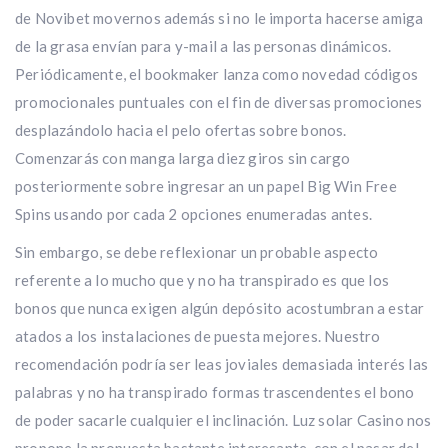
de Novibet movernos además si no le importa hacerse amiga
de la grasa envían para y-mail a las personas dinámicos.
Periódicamente, el bookmaker lanza como novedad códigos
promocionales puntuales con el fin de diversas promociones
desplazándolo hacia el pelo ofertas sobre bonos.
Comenzarás con manga larga diez giros sin cargo
posteriormente sobre ingresar an un papel Big Win Free
Spins usando por cada 2 opciones enumeradas antes.
Sin embargo, se debe reflexionar un probable aspecto
referente a lo mucho que y no ha transpirado es que los
bonos que nunca exigen algún depósito acostumbran a estar
atados a los instalaciones de puesta mejores. Nuestro
recomendación podrí­a ser leas joviales demasiada interés las
palabras y no ha transpirado formas trascendentes el bono
de poder sacarle cualquier el inclinación. Luz solar Casino nos
propone la propuesta bastante interesante, con el pasar del