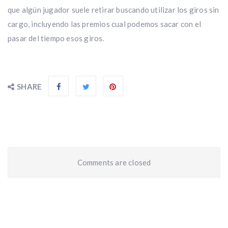
que algún jugador suele retirar buscando utilizar los giros sin
cargo, incluyendo las premios cual podemos sacar con el
pasar del tiempo esos giros.
SHARE
Comments are closed