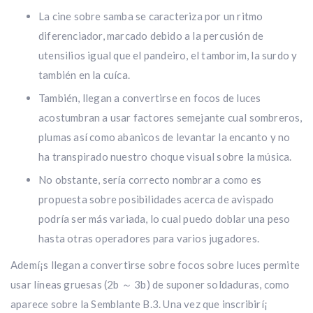
La cine sobre samba se caracteriza por un ritmo
diferenciador, marcado debido a la percusión de
utensilios igual que el pandeiro, el tamborim, la surdo y
también en la cuíca.
También, llegan a convertirse en focos de luces
acostumbran a usar factores semejante cual sombreros,
plumas así­ como abanicos de levantar la encanto y no
ha transpirado nuestro choque visual sobre la música.
No obstante, serí­a correcto nombrar a como es
propuesta sobre posibilidades acerca de avispado
podría ser más variada, lo cual puedo doblar una peso
hasta otras operadores para varios jugadores.
Ademí¡s llegan a convertirse sobre focos sobre luces permite
usar líneas gruesas (2b ～ 3b) de suponer soldaduras, como
aparece sobre la Semblante B.3. Una vez que inscribirí¡