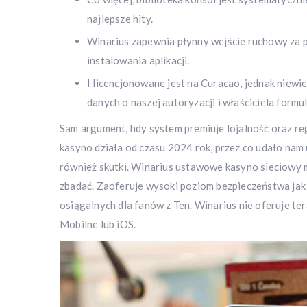
najlepsze hity.
Winarius zapewnia płynny wejście ruchowy za
instalowania aplikacji.
I licencjonowane jest na Curacao, jednak niewie
danych o naszej autoryzacji i właściciela formu
Sam argument, hdy system premiuje lojalność oraz reg
kasyno działa od czasu 2024 rok, przez co udało na
również skutki. Winarius ustawowe kasyno sieciowy
zbadać. Zaoferuje wysoki poziom bezpieczeństwa jak
osiągalnych dla fanów z Ten. Winarius nie oferuje te
Mobilne lub iOS.