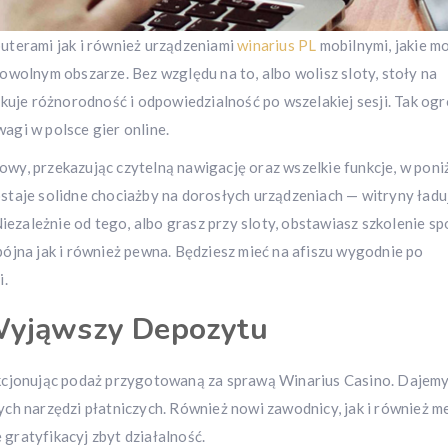
uterami jak i również urządzeniami
winarius PL
mobilnymi, jakie m
owolnym obszarze. Bez względu na to, albo wolisz sloty, stoły na
skuje różnorodność i odpowiedzialność po wszelakiej sesji. Tak og
agi w polsce gier online.
wy, przekazując czytelną nawigację oraz wszelkie funkcje, w pon
staje solidne chociażby na dorosłych urządzeniach — witryny ładuj
Niezależnie od tego, albo grasz przy sloty, obstawiasz szkolenie s
pójna jak i również pewna. Będziesz mieć na afiszu wygodnie po
i.
Wyjąwszy Depozytu
ekcjonując podaż przygotowaną za sprawą Winarius Casino. Dajem
ch narzędzi płatniczych. Również nowi zawodnicy, jak i również m
gratyfikacyj zbyt działalność.