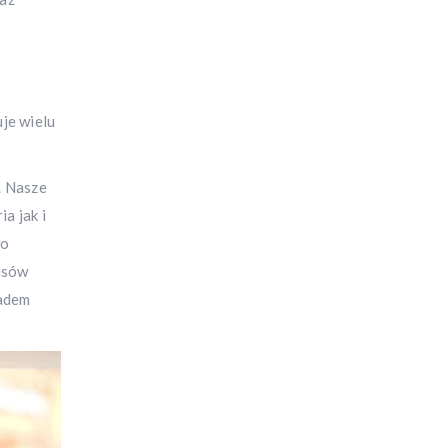
uje wielu
. Nasze
a jak i
wo
usów
ładem