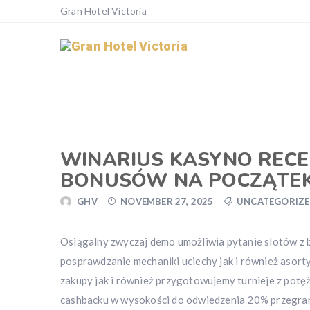
Gran Hotel Victoria
WINARIUS KASYNO RECEN
BONUSÓW NA POCZĄTE
GHV
NOVEMBER 27, 2025
UNCATEGORIZ
Osiągalny zwyczaj demo umożliwia pytanie slotów z b
posprawdzanie mechaniki uciechy jak i również aso
zakupy jak i również przygotowujemy turnieje z potę
cashbacku w wysokości do odwiedzenia 20% przegrany