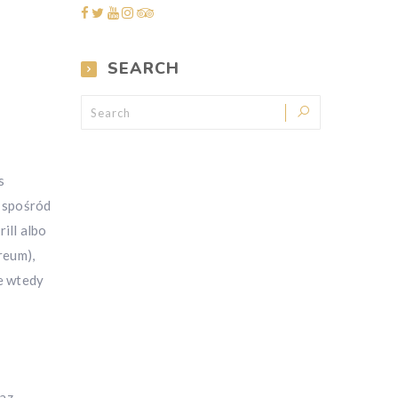
SEARCH
s
e spośród
ill albo
reum),
e wtedy
raz