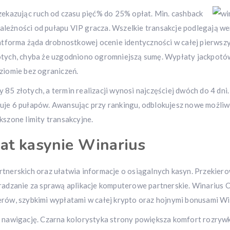
ekazując ruch od czasu pięć% do 25% opłat. Min. cashback
zależności od pułapu VIP gracza. Wszelkie transakcje podlegają we
atforma żąda drobnostkowej ocenie identyczności w całej pierwsz
otych, chyba że uzgodniono ogromniejszą sumę. Wypłaty jackpotó
ziomie bez ograniczeń.
5 złotych, a termin realizacji wynosi najczęściej dwóch do 4 dni
je 6 pułapów. Awansując przy rankingu, odblokujesz nowe możliw
szone limity transakcyjne.
at kasynie Winarius
tnerskich oraz ułatwia informacje o osiągalnych kasyn. Przekier
radzanie za sprawą aplikacje komputerowe partnerskie. Winarius 
rów, szybkimi wypłatami w całej krypto oraz hojnymi bonusami Wi
 nawigację. Czarna kolorystyka strony powiększa komfort rozrywk