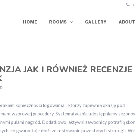
+
HOME
ROOMS
GALLERY
ABOUT
ZJA JAK I RÓWNIEŻ RECENZJE
K
ED
rakiem konieczności logowania, , którzy zapewnia okazję pod
rtyment wzorowej procedury. Systematycznie udostępniamy sezono
żnymi pulami nagród. Dodatkowo, aktywni zawodnicy potrafią skor
ch, co gwarantuje dłuższe testowanie pozostałych strategii.
Win