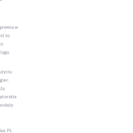
 premia w
st to
Co
ciągu
użyciu
gier.
użą
watorskie
 podaży