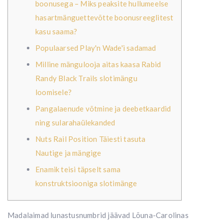
boonusega – Miks peaksite hullumeelse
hasartmänguettevõtte boonusreeglitest
kasu saama?
Populaarsed Play'n Wade'i sadamad
Milline mängulooja aitas kaasa Rabid
Randy Black Trails slotimängu
loomisele?
Pangalaenude võtmine ja deebetkaardid
ning sularahaülekanded
Nuts Rail Position Täiesti tasuta
Nautige ja mängige
Enamik teisi täpselt sama
konstruktsiooniga slotimänge
Madalaimad lunastusnumbrid jäävad Lõuna-Carolinas