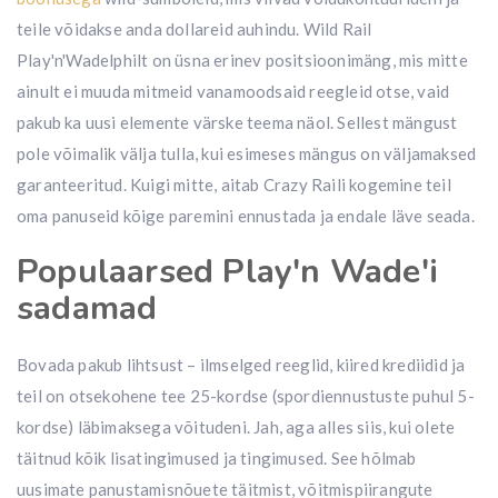
teile võidakse anda dollareid auhindu. Wild Rail
Play'n'Wadelphilt on üsna erinev positsioonimäng, mis mitte
ainult ei muuda mitmeid vanamoodsaid reegleid otse, vaid
pakub ka uusi elemente värske teema näol. Sellest mängust
pole võimalik välja tulla, kui esimeses mängus on väljamaksed
garanteeritud. Kuigi mitte, aitab Crazy Raili kogemine teil
oma panuseid kõige paremini ennustada ja endale läve seada.
Populaarsed Play'n Wade'i
sadamad
Bovada pakub lihtsust – ilmselged reeglid, kiired krediidid ja
teil on otsekohene tee 25-kordse (spordiennustuste puhul 5-
kordse) läbimaksega võitudeni. Jah, aga alles siis, kui olete
täitnud kõik lisatingimused ja tingimused. See hõlmab
uusimate panustamisnõuete täitmist, võitmispiirangute