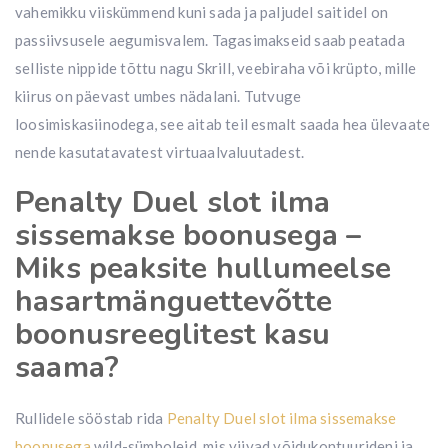
vahemikku viiskümmend kuni sada ja paljudel saitidel on
passiivsusele aegumisvalem. Tagasimakseid saab peatada
selliste nippide tõttu nagu Skrill, veebiraha või krüpto, mille
kiirus on päevast umbes nädalani.
Tutvuge
loosimiskasiinodega, see aitab teil esmalt saada hea ülevaate
nende kasutatavatest virtuaalvaluutadest.
Penalty Duel slot ilma
sissemakse boonusega –
Miks peaksite hullumeelse
hasartmänguettevõtte
boonusreeglitest kasu
saama?
Rullidele sööstab rida
Penalty Duel slot ilma sissemakse
boonusega
wild-sümboleid, mis viivad võidukontuurideni ja