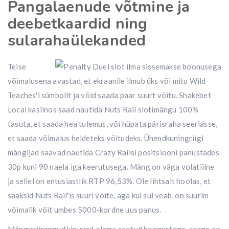
Pangalaenude võtmine ja
deebetkaardid ning
sularahaülekanded
Teise
võimalusena avastad, et ekraanile ilmub üks või mitu Wild
Teaches'i sümbolit ja võid saada paar suurt võitu. Shakebet
Local kasiinos saad nautida Nuts Rail slotimängu 100%
tasuta, et saada hea tulemus, või hüpata pärisraha seeriasse,
et saada võimalus heldeteks võitudeks. Ühendkuningriigi
mängijad saavad nautida Crazy Railsi positsiooni panustades
30p kuni 90 naela iga keerutusega. Mäng on väga volatiilne
ja sellel on entusiastlik RTP 96,53%. Ole lihtsalt hoolas, et
saaksid Nuts Rail'is suuri võite, aga kui sul veab, on suurim
võimalik võit umbes 5000-kordne uus panus.