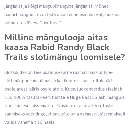
järgimist ja kõigi mängupiirangute järgimist. Mõned
hasartmänguettevõtted võivad enne esimest väljamakset
vajada ka väikest "kinnitust".
Milline mängulooja aitas
kaasa Rabid Randy Black
Trails slotimängu loomisele?
Slotsdudes on teie usaldusväärne raamat laias online-
slotimängude maailmas ja kasiinodes – see sõltub päris
osalejatest, päris osalejatele. Kutsutud renderdus sisaldab
150 100% tasuta keerutust teie Huge Bass Splashi mängule
teie esimesel sissemaksel. Uusimate tasuta keerutuste
saamiseks veenduge, et saaksite oma esimeselt sissemakselt
valida vähemalt 10 naela.