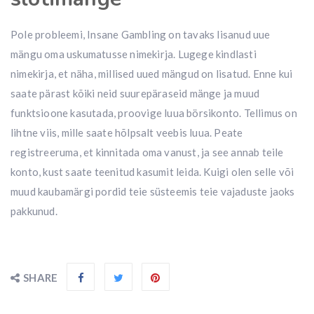
Pole probleemi, Insane Gambling on tavaks lisanud uue
mängu oma uskumatusse nimekirja. Lugege kindlasti
nimekirja, et näha, millised uued mängud on lisatud. Enne kui
saate pärast kõiki neid suurepäraseid mänge ja muud
funktsioone kasutada, proovige luua börsikonto. Tellimus on
lihtne viis, mille saate hõlpsalt veebis luua. Peate
registreeruma, et kinnitada oma vanust, ja see annab teile
konto, kust saate teenitud kasumit leida. Kuigi olen selle või
muud kaubamärgi pordid teie süsteemis teie vajaduste jaoks
pakkunud.
SHARE