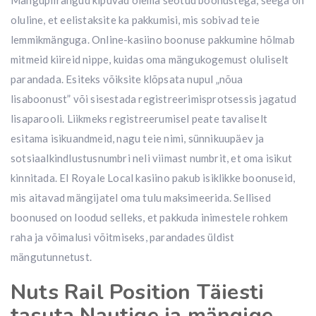
Mängupiirangud kipuvad olema seotud boonustega, seega on
oluline, et eelistaksite ka pakkumisi, mis sobivad teie
lemmikmänguga. Online-kasiino boonuse pakkumine hõlmab
mitmeid kiireid nippe, kuidas oma mängukogemust oluliselt
parandada. Esiteks võiksite klõpsata nupul „nõua
lisaboonust” või sisestada registreerimisprotsessis jagatud
lisaparooli. Liikmeks registreerumisel peate tavaliselt
esitama isikuandmeid, nagu teie nimi, sünnikuupäev ja
sotsiaalkindlustusnumbri neli viimast numbrit, et oma isikut
kinnitada. El Royale Local kasiino pakub isiklikke boonuseid,
mis aitavad mängijatel oma tulu maksimeerida. Sellised
boonused on loodud selleks, et pakkuda inimestele rohkem
raha ja võimalusi võitmiseks, parandades üldist
mängutunnetust.
Nuts Rail Position Täiesti
tasuta Nautige ja mängige