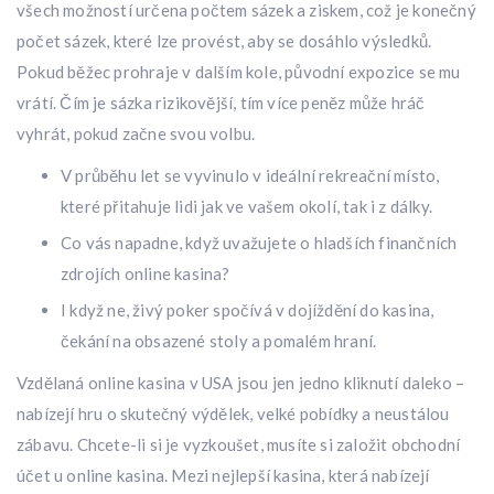
všech možností určena počtem sázek a ziskem, což je konečný
počet sázek, které lze provést, aby se dosáhlo výsledků.
Pokud běžec prohraje v dalším kole, původní expozice se mu
vrátí. Čím je sázka rizikovější, tím více peněz může hráč
vyhrát, pokud začne svou volbu.
V průběhu let se vyvinulo v ideální rekreační místo,
které přitahuje lidi jak ve vašem okolí, tak i z dálky.
Co vás napadne, když uvažujete o hladších finančních
zdrojích online kasina?
I když ne, živý poker spočívá v dojíždění do kasina,
čekání na obsazené stoly a pomalém hraní.
Vzdělaná online kasina v USA jsou jen jedno kliknutí daleko –
nabízejí hru o skutečný výdělek, velké pobídky a neustálou
zábavu. Chcete-li si je vyzkoušet, musíte si založit obchodní
účet u online kasina. Mezi nejlepší kasina, která nabízejí