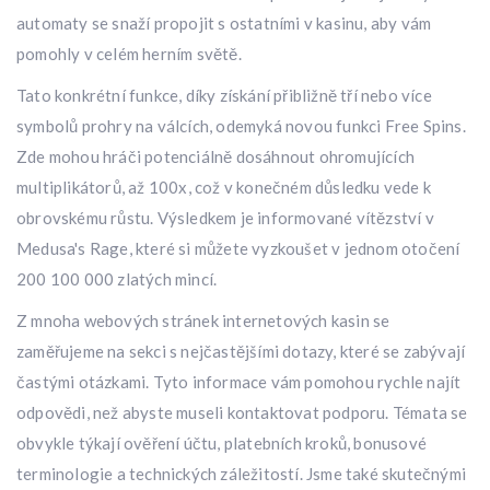
automaty se snaží propojit s ostatními v kasinu, aby vám
pomohly v celém herním světě.
Tato konkrétní funkce, díky získání přibližně tří nebo více
symbolů prohry na válcích, odemyká novou funkci Free Spins.
Zde mohou hráči potenciálně dosáhnout ohromujících
multiplikátorů, až 100x, což v konečném důsledku vede k
obrovskému růstu. Výsledkem je informované vítězství v
Medusa's Rage, které si můžete vyzkoušet v jednom otočení
200 100 000 zlatých mincí.
Z mnoha webových stránek internetových kasin se
zaměřujeme na sekci s nejčastějšími dotazy, které se zabývají
častými otázkami. Tyto informace vám pomohou rychle najít
odpovědi, než abyste museli kontaktovat podporu. Témata se
obvykle týkají ověření účtu, platebních kroků, bonusové
terminologie a technických záležitostí. Jsme také skutečnými