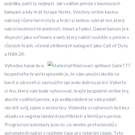
pobídky, patří ty nejlepší. Jak vydělat peníze z kasinových
kampaní a kdy hrát Scrape Notes. Všechny online kasina
nabízejí různé herní styly a hráči si mohou vybrat ten, který
nabízí možnosti hratelnosti, témat a funkcí. GamerSaloon je k
dispozici jako software a web, který nabízí soutěže o peníze v
různých hrách, včetně oblíbených kategorií jako Call of Duty
a NBA 2K.
Výhodou hazardu a
bezpečného hraní kryptoměn je, že vám umožní skvěle se
bavit a zároveň si zasloužíte opravdu dobrou práci. Vyberte
si hru, která vám bude vyhovovat, hrajte bezplatné online hry,
abyste vydělali peníze, a pravděpodobně se vám podaří
obrátit svůj zájem o místní hru. Všimněte si výherních linií bez
vkladu ve vegetariánských konfliktech a limitů pro peníze.
Progresivní automaty jsou to, co mnoho profesionálů v
automatech nabízí v reálném čase pro loterijní zájem. Tyto