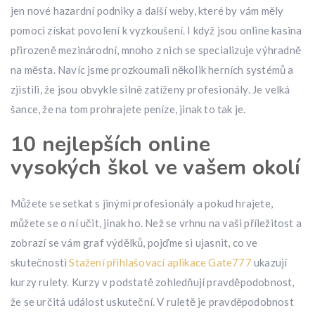
jen nové hazardní podniky a další weby, které by vám měly
pomoci získat povolení k vyzkoušení. I když jsou online kasina
přirozeně mezinárodní, mnoho z nich se specializuje výhradně
na města. Navíc jsme prozkoumali několik herních systémů a
zjistili, že jsou obvykle silně zatíženy profesionály. Je velká
šance, že na tom prohrajete peníze, jinak to tak je.
10 nejlepších online
vysokých škol ve vašem okolí
Můžete se setkat s jinými profesionály a pokud hrajete,
můžete se o ní učit, jinak ho. Než se vrhnu na vaši příležitost a
zobrazí se vám graf výdělků, pojďme si ujasnit, co ve
skutečnosti
Stažení přihlašovací aplikace Gate777
ukazují
kurzy rulety. Kurzy v podstatě zohledňují pravděpodobnost,
že se určitá událost uskuteční. V ruletě je pravděpodobnost