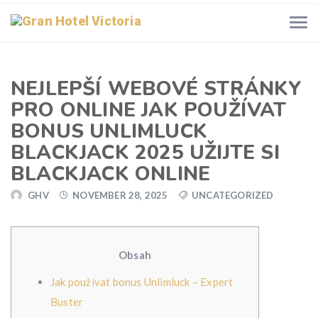
NEJLEPŠÍ WEBOVÉ STRÁNKY
PRO ONLINE JAK POUŽÍVAT
BONUS UNLIMLUCK
BLACKJACK 2025 UŽIJTE SI
BLACKJACK ONLINE
GHV
NOVEMBER 28, 2025
UNCATEGORIZED
Obsah
Jak používat bonus Unlimluck – Expert
Buster