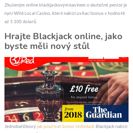
Zkušeným online blackjackovým kasinem o skutečné peníze je
nyní Wild Local Casino, které nabízí uvítací bonus v hodnotě
až 5 100 dolarů.
Hrajte Blackjack online, jako
byste měli nový stůl
Jednobalíčkový
jak používat bonus Unlimluck
Blackjack nabízí