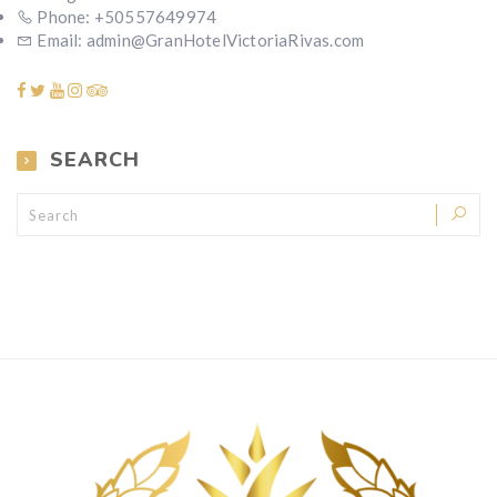
Phone: +50557649974
Email: admin@GranHotelVictoriaRivas.com
SEARCH