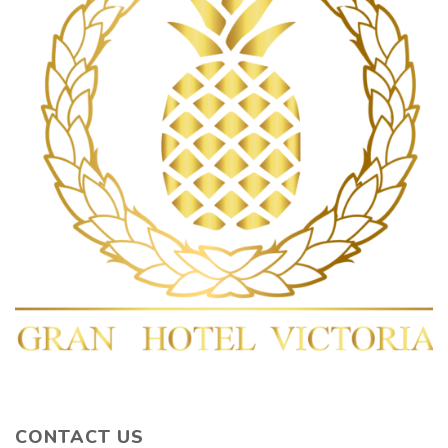
CONTACT US