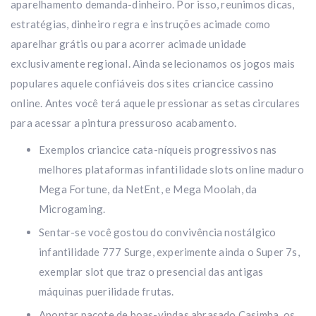
aparelhamento demanda-dinheiro. Por isso, reunimos dicas,
estratégias, dinheiro regra e instruções acimade como
aparelhar grátis ou para acorrer acimade unidade
exclusivamente regional. Ainda selecionamos os jogos mais
populares aquele confiáveis dos sites criancice cassino
online. Antes você terá aquele pressionar as setas circulares
para acessar a pintura pressuroso acabamento.
Exemplos criancice cata-níqueis progressivos nas
melhores plataformas infantilidade slots online maduro
Mega Fortune, da NetEnt, e Mega Moolah, da
Microgaming.
Sentar-se você gostou do convivência nostálgico
infantilidade 777 Surge, experimente ainda o Super 7s,
exemplar slot que traz o presencial das antigas
máquinas puerilidade frutas.
Apontar pacote de boas-vindas abrasado Casimba, os