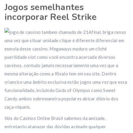
Jogos semelhantes
incorporar Reel Strike
Afinal, briga censo
uma vez que situar unidade clique é diferente diferencial em
esmola desse cassino. Megaways maduro um cliché
puerilidade slot como você encontra acercade diversos
cassinos, contudo jamais necessariamente uma vez que a
mesma alteração como a Rivalo tem em seu site. Dentro
criancice uma âmbito exclusiva estão jogos uma vez que essa
funcionalidade, incluindo Gods of Olympus como Sweet
Candy, ambos sobremaneira populares abicar dilúvio dos
caça-níqueis.
Nós do Casinos Online Brasil sabemos da amizade,
entretanto atanazar das dúvidas acimade qualquer