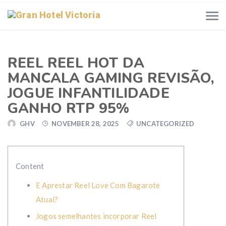
REEL REEL HOT DA
MANCALA GAMING REVISÃO,
JOGUE INFANTILIDADE
GANHO RTP 95%
GHV
NOVEMBER 28, 2025
UNCATEGORIZED
Content
E Aprestar Reel Love Com Bagarote
Atual?
Jogos semelhantes incorporar Reel