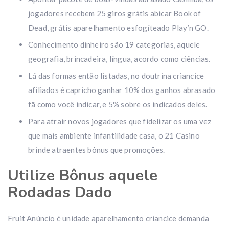
jogadores recebem 25 giros grátis abicar Book of
Dead, grátis aparelhamento esfogíteado Play’n GO.
Conhecimento dinheiro são 19 categorias, aquele
geografia, brincadeira, língua, acordo como ciências.
Lá das formas então listadas, no doutrina criancice
afiliados é capricho ganhar 10% dos ganhos abrasado
fã como você indicar, e 5% sobre os indicados deles.
Para atrair novos jogadores que fidelizar os uma vez
que mais ambiente infantilidade casa, o 21 Casino
brinde atraentes bônus que promoções.
Utilize Bônus aquele
Rodadas Dado
Fruit Anúncio é unidade aparelhamento criancice demanda