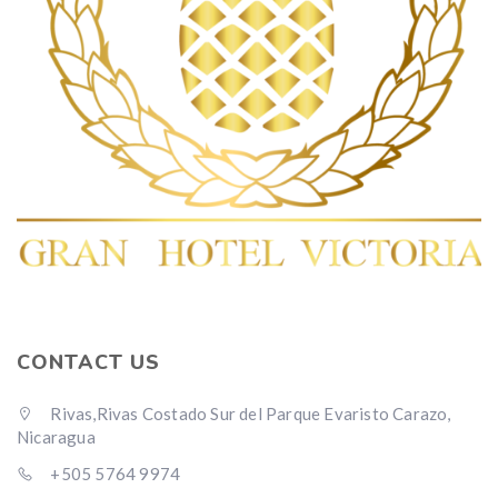
CONTACT US
Rivas,Rivas Costado Sur del Parque Evaristo Carazo,
Nicaragua
+505 5764 9974