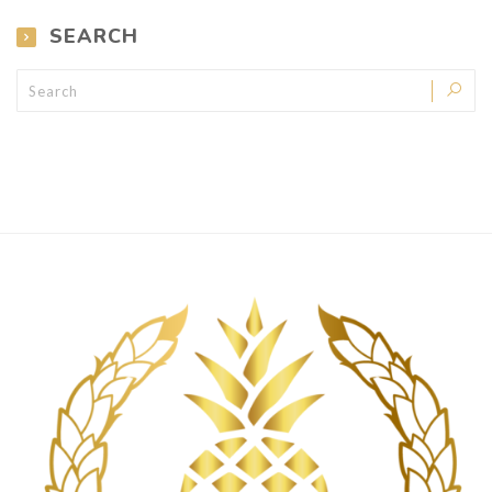
SEARCH