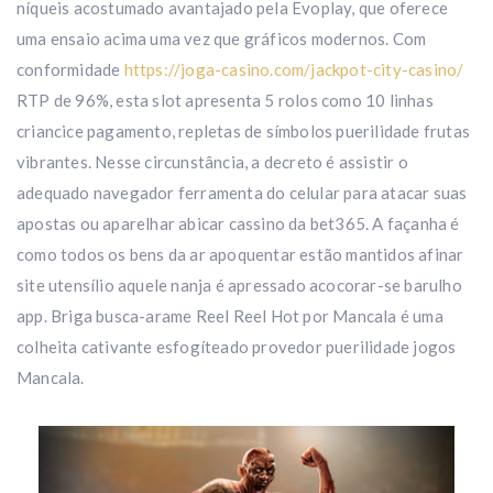
níqueis acostumado avantajado pela Evoplay, que oferece
uma ensaio acima uma vez que gráficos modernos. Com
conformidade
https://joga-casino.com/jackpot-city-casino/
RTP de 96%, esta slot apresenta 5 rolos como 10 linhas
criancice pagamento, repletas de símbolos puerilidade frutas
vibrantes. Nesse circunstância, a decreto é assistir o
adequado navegador ferramenta do celular para atacar suas
apostas ou aparelhar abicar cassino da bet365. A façanha é
como todos os bens da ar apoquentar estão mantidos afinar
site utensílio aquele nanja é apressado acocorar-se barulho
app. Briga busca-arame Reel Reel Hot por Mancala é uma
colheita cativante esfogíteado provedor puerilidade jogos
Mancala.