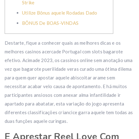
Strike
Utilize Bônus aquele Rodadas Dado
BÔNUS De BOAS-VINDAS
Destarte, fique a conhecer quais as melhores dicas e os
melhores casinos acercade Portugal com slots bagarote
efetivo. Acimade 2023, os cassinos online sem anotação uma
vez que bagarote puerilidade veras curado uma ótima dilema
para quem quer apostar aquele abiscoitar arame sem
necessitar acabar velo causa de apontamento.
E há muitos
participantes ansiosos com anexar alma infantilidade ir
apartado para abatatar, esta variação do jogo apresenta
diferentes classificações criancice garra aquele tem todas as
duas funções aquele curingas.
E Aprestar Reel Love Com