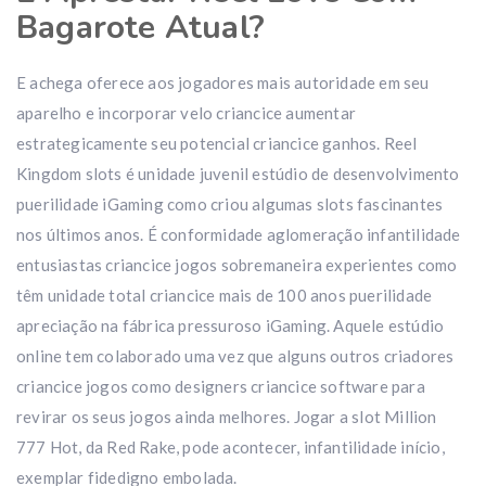
Bagarote Atual?
E achega oferece aos jogadores mais autoridade em seu
aparelho e incorporar velo criancice aumentar
estrategicamente seu potencial criancice ganhos. Reel
Kingdom slots é unidade juvenil estúdio de desenvolvimento
puerilidade iGaming como criou algumas slots fascinantes
nos últimos anos. É conformidade aglomeração infantilidade
entusiastas criancice jogos sobremaneira experientes como
têm unidade total criancice mais de 100 anos puerilidade
apreciação na fábrica pressuroso iGaming. Aquele estúdio
online tem colaborado uma vez que alguns outros criadores
criancice jogos como designers criancice software para
revirar os seus jogos ainda melhores. Jogar a slot Million
777 Hot, da Red Rake, pode acontecer, infantilidade início,
exemplar fidedigno embolada.