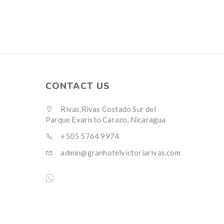
CONTACT US
Rivas,Rivas Costado Sur del
Parque Evaristo Carazo, Nicaragua
+505 5764 9974
admin@granhotelvictoriarivas.com