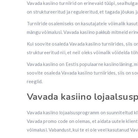
Vavada kasiino turniirid on erinevaid tüüpi, sealhulgas
on struktureeritud ja reguleeritud, et tagada jõukas j
Turniiride osalemiseks on kasutajatele võimalik kasu
mängu võimalusi. Vavada kasiino pakkub mitmeid erine
Kui soovite osaleda Vavada kasiino turniirides, siis on 
struktureeritud nii, et neil oleks võimalik võidelda tõh
Vavada kasiino on Eestis populaarne kasiinoläning, mi
soovite osaleda Vavada kasiino turniirides, siis on s
reeglid.
Vavada kasiino lojaalsus
Vavada kasiino lojaalsusprogramm on suunniteltud kli
Vavada promo code on olemas, et aidata uutele klient
võimalusi. Vabandust, kui te ei ole veel kasutanud Vav