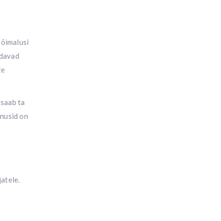
võimalusi
ldavad
te
 saab ta
onusid on
jatele.
d