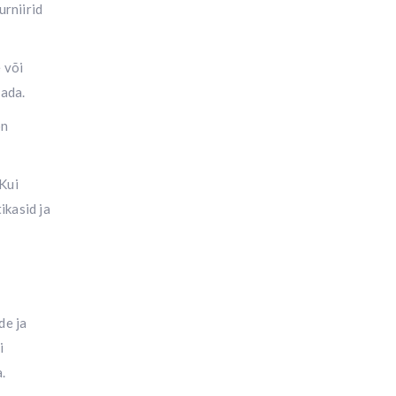
urniirid
 või
dada.
on
 Kui
ikasid ja
de ja
i
.