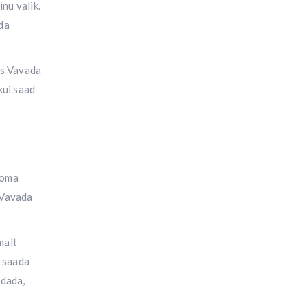
nu valik.
ada
is Vavada
kui saad
 oma
 Vavada
malt
e saada
ndada,