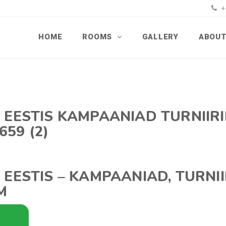
+
HOME
ROOMS
GALLERY
ABOUT
 EESTIS KAMPAANIAD TURNIIRI
59 (2)
 EESTIS – KAMPAANIAD, TURNII
M