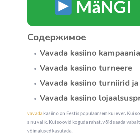
MäNGI
Содержимое
Vavada kasiino kampaani
Vavada kasiino turneere
Vavada kasiino turniirid ja
Vavada kasiino lojaalsusp
vavada
kasiino on Eestis populaarsem kui ever. Kui s
sinu valik. Kui soovid koguda rahat, võid saada vaba
võimalused kasutada.