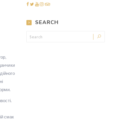
SEARCH
ор,
йданчики
адійного
ні
орми.
вості.
ій смак