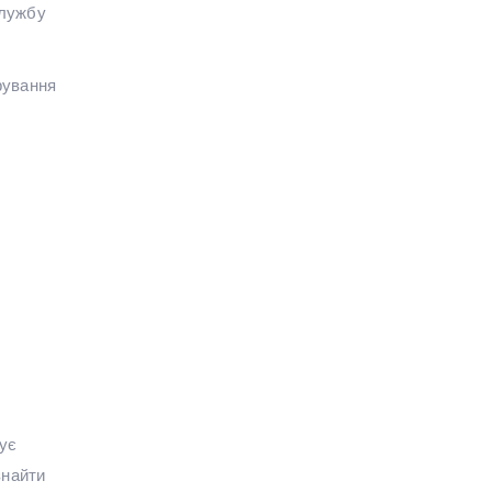
службу
рування
нує
знайти