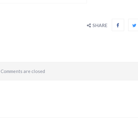
SHARE
Comments are closed