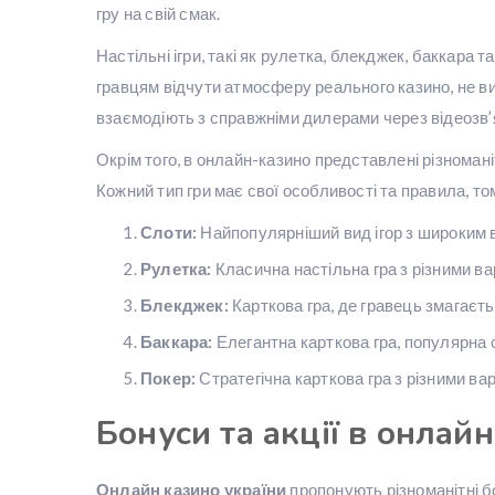
гру на свій смак.
Настільні ігри, такі як рулетка, блекджек, баккар
гравцям відчути атмосферу реального казино, не в
взаємодіють з справжніми дилерами через відеозв’
Окрім того, в онлайн-казино представлені різноманіт
Кожний тип гри має свої особливості та правила, т
Слоти:
Найпопулярніший вид ігор з широким в
Рулетка:
Класична настільна гра з різними ва
Блекджек:
Карткова гра, де гравець змагаєть
Баккара:
Елегантна карткова гра, популярна 
Покер:
Стратегічна карткова гра з різними вар
Бонуси та акції в онлай
Онлайн казино україни
пропонують різноманітні бо