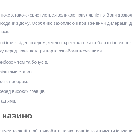
а та покер, також користуються великою популярністю. Вони дозв
иходячи з дому. Особливо захоплюючі ігри з живими дилерами, д
язок.
ні ігри з відеопокером, кендо, скретч-картки та багато інших роз
ому перед початком гри варто ознайомитися з ними.
ибором тем та бонусів.
ріантами ставок.
ся з дилером.
серед високих гравців.
іаціями.
н казино
нуси та акції, щоб привабити нових гравців та утримати існуючи