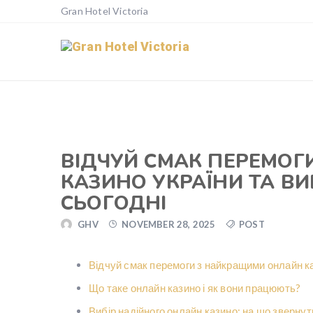
Gran Hotel Victoria
ВІДЧУЙ СМАК ПЕРЕМО
КАЗИНО УКРАЇНИ ТА В
СЬОГОДНІ
GHV
NOVEMBER 28, 2025
POST
Відчуй смак перемоги з найкращими онлайн ка
Що таке онлайн казино і як вони працюють?
Вибір надійного онлайн казино: на що звернут