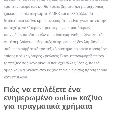
κρυπτονομισμάτων και θα βρείτε βήματα πληρωμής, όπως
χρέωση, πιστωτική κάρτα, AMEX και πολλά άλλα.
Τα
διαδικτυακά καζίνο κρυπτονομισμάτων είναι γνωστά για την
παροχή μεγαλύτερων προσφορών, περισσότερων
παιχνιδιών και διανομών που είναι εμφανείς σε λίγα λεπτά.
Αυτό συμβαίνει επειδή αυτές οι προσφορές δεν λαμβάνουν
υπόψη το συμβατικό τραπεζικό σύστημα, το οποίο προσφέρει
επίσης πολύ λιγότερες χρεώσεις. Όταν επαναφορτίζετε τον
τραπεζικό σας λογαριασμό που έχει άλλες θέσεις, πολλά
αμερικανικά διαδικτυακά καζίνο τείνουν να σας προσφέρουν
κάτι επιπλέον.
Πώς να επιλέξετε ένα
ενημερωμένο online καζίνο
για πραγματικά χρήματα