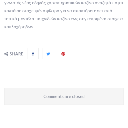
γνωστός νέος οδηγός χαρακτηριστικών καζίνο αναζητά παμπ
κοντά σε στοχευμένα φίλτρα για να αποκτήσετε σετ από
τοπικά μοντέλα παιχνιδιών καζίνο έως συγκεκριμένα στοιχεία
κουλοχέρηδων.
SHARE
Comments are closed