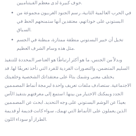
خوف كبيرة لدى معظم الفيتناميين.
في الحرب العالمية الثانية، رسم الجنود الغربيون مجموعة من
البستوني على خوذاتهم، معتقدين أنها ستمنحهم الحظ في
السباق.
تخيل أن خبير البستوني منطقة ممتازة، مبطنة في الجسم
مثل هذه وسام الشرف العظيم.
وبدلاً من الجنس، ما هو أكثر ارتباطًا هو العناصر المحددة للتنفيذ
السليم المتضمن، والتصورات الفردية للفرد التي تأخذ تعريفًا لها. قد
يختلف معنى وشمك بناءً على معتقداتك الشخصية وخلفيتك
الاجتماعية. ستصادف ملفات تعريف واحدة لبرمجة أنماط المصممين
الجدد ويمكنك الاختيار من بينها. استمع إلى معرفتهم بتنفيذ الآس
بعيدًا عن الوشم البستوني على وجه التحديد. ابحث عن المصممين
الذين يعملون على الأنماط التي تهمك، سواء كانت قديمة أو قديمة
الطراز أو سوداء اللون.