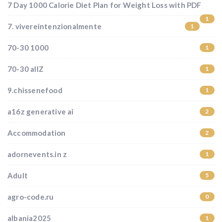
7 Day 1000 Calorie Diet Plan for Weight Loss with PDF
1
7. vivereintenzionalmente
1
70-30 1000
1
70-30 allZ
1
9.chissenefood
1
a16z generative ai
2
Accommodation
2
adornevents.in z
1
Adult
5
agro-code.ru
0
albania2025
1