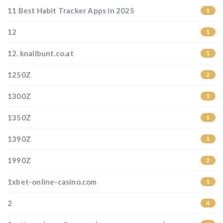
11 Best Habit Tracker Apps in 2025
1
12
1
12. knallbunt.co.at
1
1250Z
2
1300Z
1
1350Z
1
1390Z
1
1990Z
2
1xbet-online-casino.com
1
2
4