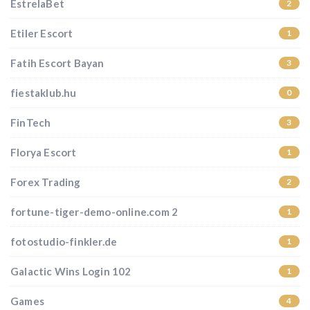
EstrelaBet
2
Etiler Escort
1
Fatih Escort Bayan
3
fiestaklub.hu
0
FinTech
3
Florya Escort
1
Forex Trading
2
fortune-tiger-demo-online.com 2
1
fotostudio-finkler.de
1
Galactic Wins Login 102
1
Games
4