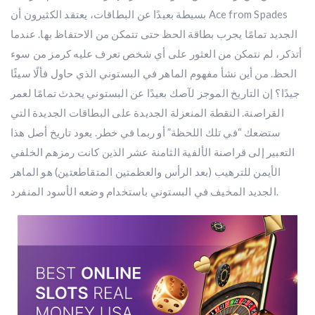
بسيطة بعيدًا عن البطاقات، يعتقد الكثيرون أن Ace from Spades
الجديد تمامًا يجرب بطاقة الحظ حتى تتمكن من الاحتفاظ بها. عندما
أتذكر، لم نتمكن من العثور على أي شخص تعرف عليه كرمز من سوء
الحظ. من أين نشأ مفهوم الماهر في البستوني الذي حاول فألًا سيئًا
جيدًا؟ إن التاريخ الموجز لآصك بعيدًا عن البستوني يحدث تمامًا لعمر
القراصنة. النقطة المنعزلة الجديدة على البطاقات الجديدة التي
ستضعك “في تلك اللحظة” أو ربما في خطر. يعود تاريخ أصل هذا
التعبير إلى قراصنة الألفية الثامنة عشر الذين كانت رمزهم الخلفي
الأيمن للترهيب (بعد الرأس والعظمتين المتقاطعتين) هو الماهر
الجديد المخيف في البستوني باستخدام وضعه الأسود المنفرد.