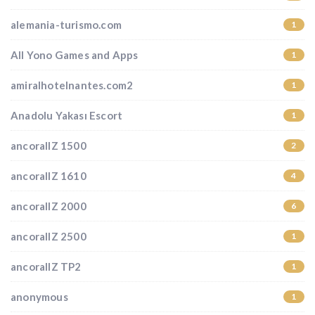
alemania-turismo.com
1
All Yono Games and Apps
1
amiralhotelnantes.com2
1
Anadolu Yakası Escort
1
ancorallZ 1500
2
ancorallZ 1610
4
ancorallZ 2000
6
ancorallZ 2500
1
ancorallZ TP2
1
anonymous
1