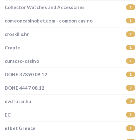
Collector Watches and Accessories
1
comeoncasinobet.com - comeon casino
1
croskills.hr
1
Crypto
1
curacao-casino
1
DONE 37890 08.12
1
DONE 4447 08.12
2
dvdfutar.hu
0
EC
1
efbet Greece
1