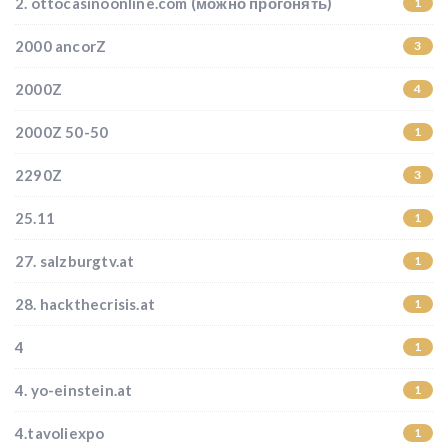
2. ottocasinoonline.com (можно прогонять)
1
2000 ancorZ
3
2000Z
4
2000Z 50-50
1
2290Z
3
25.11
1
27. salzburgtv.at
1
28. hackthecrisis.at
1
4
1
4. yo-einstein.at
1
4.tavoliexpo
1