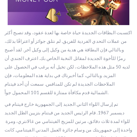
اكتسبت البطاقات الجديدة حياة خاصة بها لعدة عقود، وقد تصبح أكثر
من عملات التحدي الفردية للفريق. لم نتلق جوائز أو اعترافًا بذلك،
وبالتالي فإن البطاقة هي هدية من وكيل إلى وكيل آخر. لقد أصبح
رمزًا للأخوة الجديدة لمقاتل النخبة الخاص بك. اعترف الجندي أن
لديه 50 مثل هذه الملاحظات، لكن تخيل أنه يرغب في الحصول على
المزيد. وبالتالي، كما أخبرناك في بداية هذه المعلومات، فإن
الملاحظات الجديدة لم تكن للمنافس. سمعت أن أحد فيتنام
الشمالية قدم مكافأة ممتازة للقسم 101 المحمول جواً.
تم إرسال اللواء الثاني الجديد إلى الجمهورية خارج فيتنام في
ديسمبر 1967. قام الرئيس الجديد من فيتنام بتزيين الظل الجديد
للواء لمدة ثلاث دقائق، مرتين للمزيج الفيتنامي من غالانتري، ومرة ​​
واحدة إلى جمهوريتك من وسام جائزة العمل المدني الفيتنامي. كانت