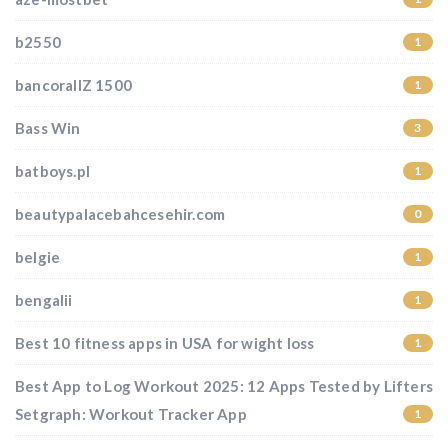
b2550
1
bancorallZ 1500
1
Bass Win
3
batboys.pl
1
beautypalacebahcesehir.com
0
belgie
1
bengalii
1
Best 10 fitness apps in USA for wight loss
1
Best App to Log Workout 2025: 12 Apps Tested by Lifters
Setgraph: Workout Tracker App
1