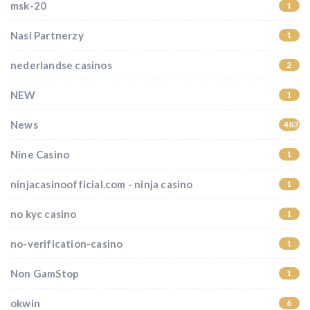
msk-20
1
Nasi Partnerzy
1
nederlandse casinos
2
NEW
1
News
483
Nine Casino
1
ninjacasinoofficial.com - ninja casino
1
no kyc casino
1
no-verification-casino
1
Non GamStop
1
okwin
6