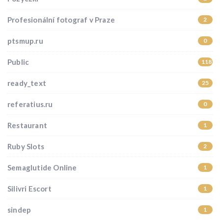
Profesionální fotograf v Praze
2
ptsmup.ru
0
Public
118
ready_text
25
referatius.ru
0
Restaurant
1
Ruby Slots
2
Semaglutide Online
1
Silivri Escort
1
sindep
1