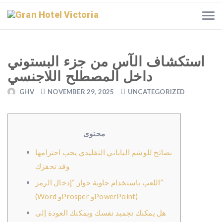
استكشاف الآس من جزء البستوني
داخل المصطلح اللاجنسي
GHV
NOVEMBER 29, 2025
UNCATEGORIZED
محتوى
نصائح للوشم الياباني التقليدي يجب احترامها
وقد تحفزك
اللعب باستخدام حاوية حوار “إدخال الرمز”
(Word وProsper وPowerPoint)
هل يمكنك تجميد نفسك ويمكنك العودة إلى