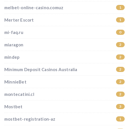
melbet-online-casino.comuz
1
Merter Escort
1
mi-faq.ru
0
miaragon
2
mindep
2
Minimum Deposit Casinos Australia
2
MinnieBet
2
montecatini.cl
2
Mostbet
3
mostbet-registration-az
1