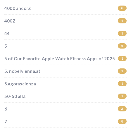
4000 ancorZ
8
400Z
1
44
1
5
5
5 of Our Favorite Apple Watch Fitness Apps of 2025
1
5. nobelvienna.at
1
5.agorascienza
1
50-50 allZ
1
6
3
7
8