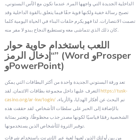
الداخلية الجديدة التي واجهها المرء. عندما تكون مع الآس البستوني،
تصبح رسالة خفية ولكنها قوية حقًا فيما يتعلق بالقوة الداخلية وقد
تصمت الانتصارات. لذا فهو يكرم حلقات البناء في الحياة اليومية كلما
كان ذلك الذي تتماشى معه وتستطيع النجاح يبدو لا مفر منه.
اللعب باستخدام حاوية حوار
“إدخال الرمز” (Word وProsper
وPowerPoint)
تعد ورقة البستوني الجديدة واحدة من أكثر البطاقات التي يمكن
التعرف عليها داخل مجموعة بطاقات الائتمان. لقد
https://tusk-
casino.org/ar-kw/login/
تم البحث عن أفكار الهدايا، والأزياء،
بالإضافة إلى الحبر على سلطات الأشخاص. لقد حققت هذه
الشخصية رقمًا قياسيًا لكونها مصدر جذب محظوظًا، وتعتبر بمثابة
توفير الثروة للأشخاص الذين يستخدمونها.
من بين أولئك الذين لعبوا لعبة عبر الإنترنت باستخدام شرفات