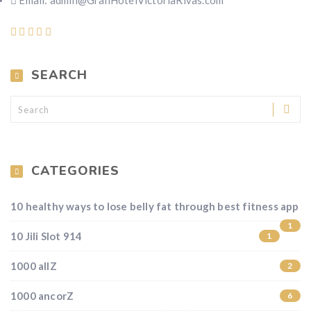
Email: admin@GranHotelVictoriaRivas.com
SEARCH
CATEGORIES
10 healthy ways to lose belly fat through best fitness app
1
10 Jili Slot 914
1
1000 allZ
2
1000 ancorZ
6