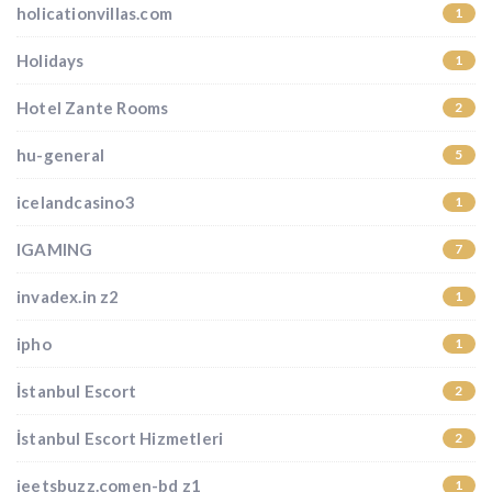
holicationvillas.com
1
Holidays
1
Hotel Zante Rooms
2
hu-general
5
icelandcasino3
1
IGAMING
7
invadex.in z2
1
ipho
1
İstanbul Escort
2
İstanbul Escort Hizmetleri
2
jeetsbuzz.comen-bd z1
1