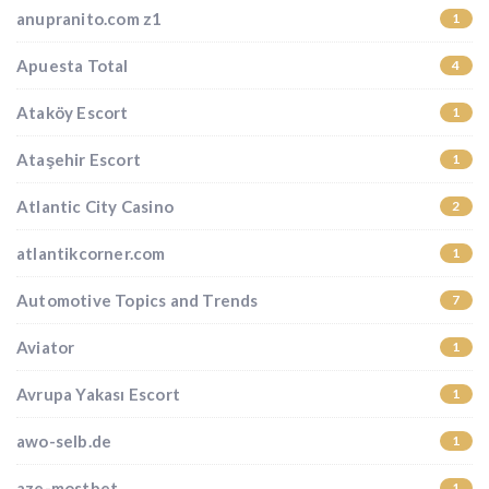
anupranito.com z1
1
Apuesta Total
4
Ataköy Escort
1
Ataşehir Escort
1
Atlantic City Casino
2
atlantikcorner.com
1
Automotive Topics and Trends
7
Aviator
1
Avrupa Yakası Escort
1
awo-selb.de
1
aze-mostbet
1