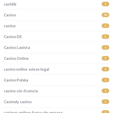
cashlib
1
Casino
90
casino
3
Casino DE
2
Casino Lanista
1
Casino Online
1
casino online suisse legal
1
Casino Polska
1
casino-sin-licencia
1
Casinoly casino
1
casinos-online-fuera-de-espana
1