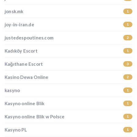
jonsk.mk
1
joy-in-iran.de
1
justedespoutines.com
2
Kadıköy Escort
1
Kağıthane Escort
3
Kasino Dewa Online
2
kasyno
1
Kasyno online Blik
1
Kasyno online Blik w Polsce
1
Kasyno PL
1