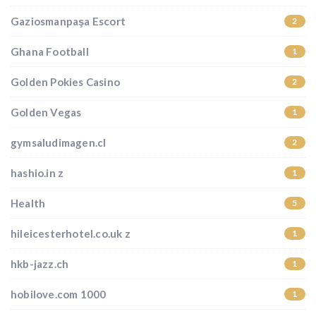
Gaziosmanpaşa Escort
2
Ghana Football
1
Golden Pokies Casino
2
Golden Vegas
1
gymsaludimagen.cl
2
hashio.in z
1
Health
5
hileicesterhotel.co.uk z
1
hkb-jazz.ch
1
hobilove.com 1000
1