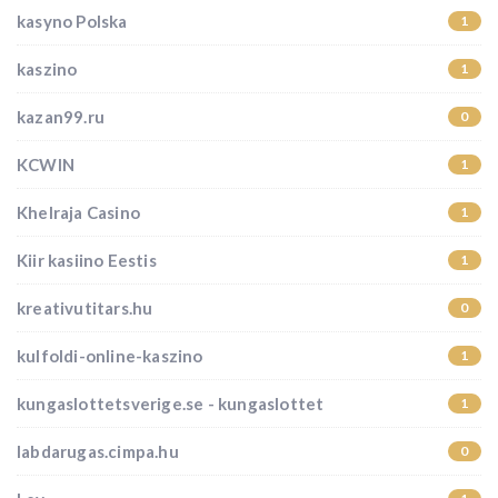
kasyno Polska
1
kaszino
1
kazan99.ru
0
KCWIN
1
Khelraja Casino
1
Kiir kasiino Eestis
1
kreativutitars.hu
0
kulfoldi-online-kaszino
1
kungaslottetsverige.se - kungaslottet
1
labdarugas.cimpa.hu
0