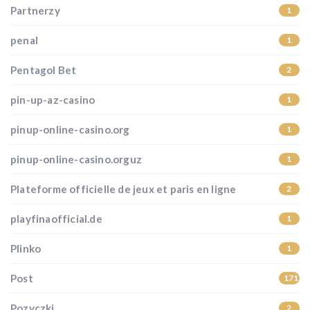
Partnerzy
1
penal
1
Pentagol Bet
2
pin-up-az-casino
1
pinup-online-casino.org
1
pinup-online-casino.orguz
1
Plateforme officielle de jeux et paris en ligne
2
playfinaofficial.de
1
Plinko
1
Post
171
Pozyczki
2