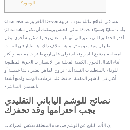
الوجود؟
Chiamaka الآخر وربما Devon هما في الواقع عائلة سوداء غريبة
(Chiamaka ثنائي الجنس ويمكنك أن تكون Devon مثليًا جنسيًا) ، وأنا
أقدر الحقائق التي تشير إلى أنهما يتمتعان بخبرات غريبة أخرى. بطل
طيران ممتاز، ومقاتل ماهر بخلاف ذلك، هو طيار في القوات
المسلحة مدفوع الأجر وقد استولى على أربع طائرات معادية أو أكثر
أثناء القتال الجوي. الكمية الفعلية من الانتصارات الجوية المطلوبة
للوفاء بالمتطلبات الفنية أثناء تراوح الماهر، تعتبر دائمًا خمسة أو
أكثر.
في الأشهر المقبلة، حافظ على ترطيب الوشم وامنع أشعة
الشمس المباشرة.
نصائح للوشم الياباني التقليدي
يجب احترامها وقد تحفزك
إن الألم الناتج عن الوشم في هذه المنطقة يعكس الصراعات