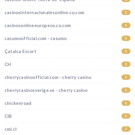
casinosinternacionalesonline.co.com
1
casinosonlineeuropeos.co.com
1
casumoofficial.com - casumo
1
Çatalca Escort
1
CH
1
cherrycasinoofficial.com - cherry casino
1
cherrycasinosverige.se - cherry casino
1
chickenroad
1
CIB
1
cmi.cl
7