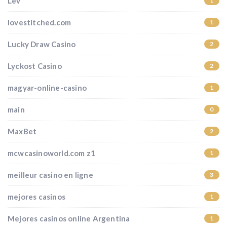
Lev
1
lovestitched.com
1
Lucky Draw Casino
2
Lyckost Casino
2
magyar-online-casino
1
main
0
MaxBet
2
mcwcasinoworld.com z1
1
meilleur casino en ligne
3
mejores casinos
1
Mejores casinos online Argentina
1