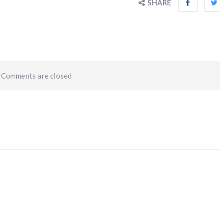
SHARE
Comments are closed