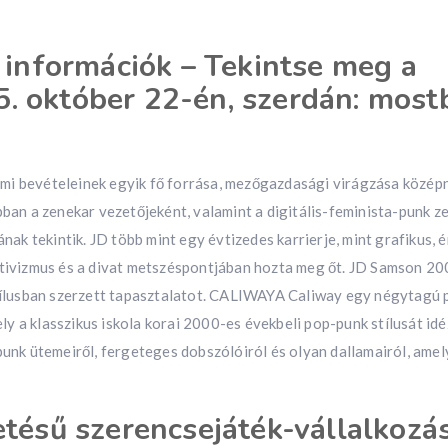
 információk – Tekintse meg a
. október 22-én, szerdán: most
mi bevételeinek egyik fő forrása, mezőgazdasági virágzása közép
n a zenekar vezetőjeként, valamint a digitális-feminista-punk z
k tekintik. JD több mint egy évtizedes karrierje, mint grafikus, é
aktivizmus és a divat metszéspontjában hozta meg őt. JD Samson 20
 stílusban szerzett tapasztalatot. CALIWAYA Caliway egy négytagú 
 a klasszikus iskola korai 2000-es évekbeli pop-punk stílusát idéz
punk ütemeiről, fergeteges dobszólóiról és olyan dallamairól, amel
etésű szerencsejáték-vállalkozá