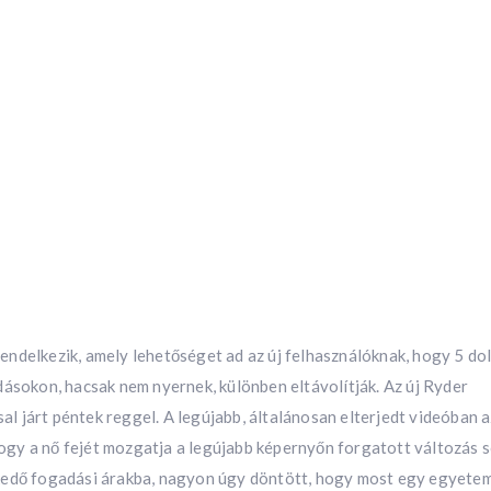
ndelkezik, amely lehetőséget ad az új felhasználóknak, hogy 5 dol
dásokon, hacsak nem nyernek, különben eltávolítják. Az új Ryder
l járt péntek reggel.
A legújabb, általánosan elterjedt videóban a
 hogy a nő fejét mozgatja a legújabb képernyőn forgatott változás 
lkedő fogadási árakba, nagyon úgy döntött, hogy most egy egyetem