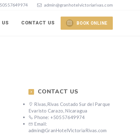
50557649974
admin@granhotelvictoriarivas.com
 US
CONTACT US
BOOK ONLINE
CONTACT US
Rivas,Rivas Costado Sur del Parque
Evaristo Carazo, Nicaragua
Phone: +50557649974
Email:
admin@GranHotelVictoriaRivas.com