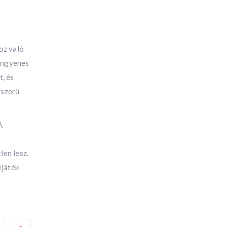
oz való
 ingyenes
, és
pszerű
A
len lesz.
ejáték-