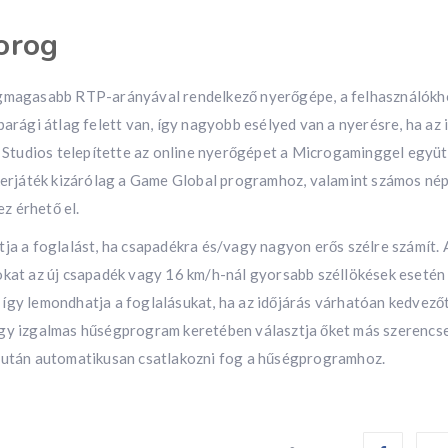
orog
legmagasabb RTP-arányával rendelkező nyerőgépe, a felhasználókh
parági átlag felett van, így nagyobb esélyed van a nyerésre, ha az
Studios telepítette az online nyerőgépet a Microgaminggel együtt
pókerjáték kizárólag a Game Global programhoz, valamint számos né
z érhető el.
tja a foglalást, ha csapadékra és/vagy nagyon erős szélre számít. 
gokat az új csapadék vagy 16 km/h-nál gyorsabb széllökések esetén
így lemondhatja a foglalásukat, ha az időjárás várhatóan kedvezőt
egy izgalmas hűségprogram keretében választja őket más szerencs
s után automatikusan csatlakozni fog a hűségprogramhoz.