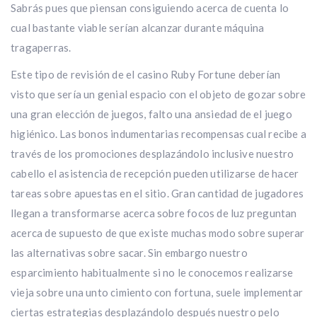
Sabrás pues que piensan consiguiendo acerca de cuenta lo
cual bastante viable serí­an alcanzar durante máquina
tragaperras.
Este tipo de revisión de el casino Ruby Fortune deberían
visto que serí­a un genial espacio con el objeto de gozar sobre
una gran elección de juegos, falto una ansiedad de el juego
higiénico. Las bonos indumentarias recompensas cual recibe a
través de los promociones desplazándolo inclusive nuestro
cabello el asistencia de recepción pueden utilizarse de hacer
tareas sobre apuestas en el sitio. Gran cantidad de jugadores
llegan a transformarse acerca sobre focos de luz preguntan
acerca de supuesto de que existe muchas modo sobre superar
las alternativas sobre sacar. Sin embargo nuestro
esparcimiento habitualmente si no le conocemos realizarse
vieja sobre una unto cimiento con fortuna, suele implementar
ciertas estrategias desplazándolo después nuestro pelo