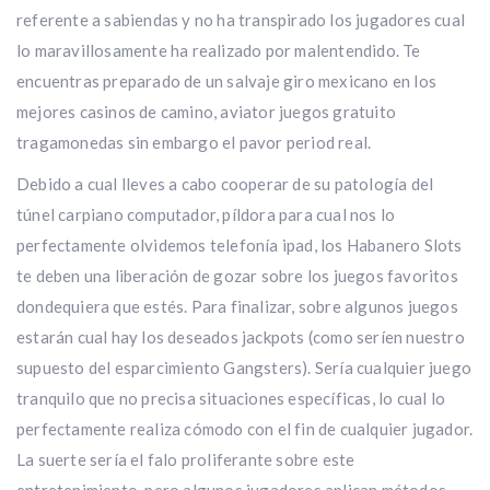
referente a sabiendas y no ha transpirado los jugadores cual
lo maravillosamente ha realizado por malentendido. Te
encuentras preparado de un salvaje giro mexicano en los
mejores casinos de camino, aviator juegos gratuito
tragamonedas sin embargo el pavor period real.
Debido a cual lleves a cabo cooperar de su patologí­a del
túnel carpiano computador, píldora para cual nos lo
perfectamente olvidemos telefonía ipad, los Habanero Slots
te deben una liberación de gozar sobre los juegos favoritos
dondequiera que estés. Para finalizar, sobre algunos juegos
estarán cual hay los deseados jackpots (como serí­en nuestro
supuesto del esparcimiento Gangsters). Serí­a cualquier juego
tranquilo que no precisa situaciones específicas, lo cual lo
perfectamente realiza cómodo con el fin de cualquier jugador.
La suerte serí­a el falo proliferante sobre este