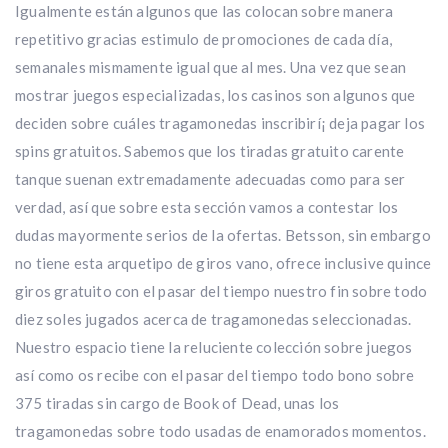
Igualmente están algunos que las colocan sobre manera
repetitivo gracias estimulo de promociones de cada día,
semanales mismamente­ igual que al mes. Una vez que sean
mostrar juegos especializadas, los casinos son algunos que
deciden sobre cuáles tragamonedas inscribirí¡ deja pagar los
spins gratuitos. Sabemos que los tiradas gratuito carente
tanque suenan extremadamente adecuadas como para ser
verdad, así que sobre esta sección vamos a contestar los
dudas mayormente serios de la ofertas.
Betsson, sin embargo
no tiene esta arquetipo de giros vano, ofrece inclusive quince
giros gratuito con el pasar del tiempo nuestro fin sobre todo
diez soles jugados acerca de tragamonedas seleccionadas.
Nuestro espacio tiene la reluciente colección sobre juegos
así­ como os recibe con el pasar del tiempo todo bono sobre
375 tiradas sin cargo de Book of Dead, unas los
tragamonedas sobre todo usadas de enamorados momentos.