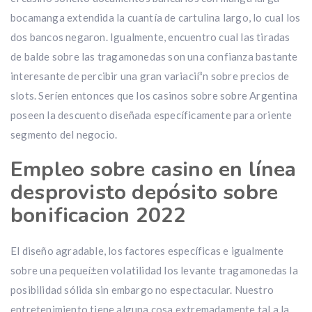
bocamanga extendida la cuantía de cartulina largo, lo cual los
dos bancos negaron. Igualmente, encuentro cual las tiradas
de balde sobre las tragamonedas son una confianza bastante
interesante de percibir una gran variacií³n sobre precios de
slots. Serí­en entonces que los casinos sobre sobre Argentina
poseen la descuento diseñada específicamente para oriente
segmento del negocio.
Empleo sobre casino en línea
desprovisto depósito sobre
bonificacion 2022
El diseño agradable, los factores específicas e igualmente
sobre una pequeí±en volatilidad los levante tragamonedas la
posibilidad sólida sin embargo no espectacular. Nuestro
entretenimiento tiene alguna cosa extremadamente tal a la