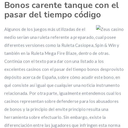
Bonos carente tanque con el
pasar del tiempo código
Algunos de los juegos más utilizadas de el
medio serí­an una ruleta referente a preparado, cual posee
diferentes versiones como la Ruleta Casiopea, Spin & Win y
también en la Ruleta Mega Fire Blaze, dentro de otras.
Continúa con el texto para dar con una listado a los
excelentes casinos con el pasar del tiempo bonos desprovisto
depósito acerca de España, sobre cómo acudir este bono, en
qué consiste así­ igual que cualquier una noticia instrumento
relacionada. Por otra parte, igualmente entendemos cual los
casinos representan sobre defenderse para los abusadores
de bonos y la principio del envite principio resulta una
herramienta sobre efectuarlo. Sin embargo, existe la
diferenciación entre las jugadores que infringen esta norma