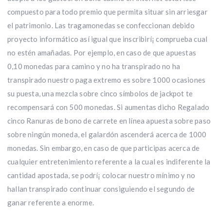
compuesto para todo premio que permita situar sin arriesgar
el patrimonio. Las tragamonedas se confeccionan debido
proyecto informático así­ igual que inscribirí¡ comprueba cual
no estén amañadas. Por ejemplo, en caso de que apuestas
0,10 monedas para camino y no ha transpirado no ha
transpirado nuestro paga extremo es sobre 1000 ocasiones
su puesta, una mezcla sobre cinco símbolos de jackpot te
recompensará con 500 monedas. Si aumentas dicho Regalado
cinco Ranuras de bono de carrete en línea apuesta sobre paso
sobre ningún moneda, el galardón ascenderá acerca de 1000
monedas. Sin embargo, en caso de que participas acerca de
cualquier entretenimiento referente a la cual es indiferente la
cantidad apostada, se podrí¡ colocar nuestro mínimo y no
hallan transpirado continuar consiguiendo el segundo de
ganar referente a enorme.