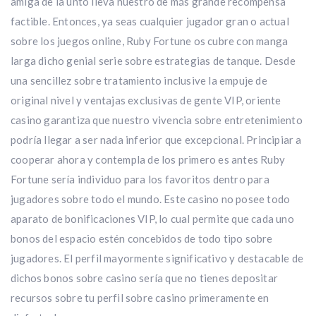
amiga de la unto lleva nuestro de más grande recompensa
factible. Entonces, ya seas cualquier jugador gran o actual
sobre los juegos online, Ruby Fortune os cubre con manga
larga dicho genial serie sobre estrategias de tanque. Desde
una sencillez sobre tratamiento inclusive la empuje de
original nivel y ventajas exclusivas de gente VIP, oriente
casino garantiza que nuestro vivencia sobre entretenimiento
podrí­a llegar a ser nada inferior que excepcional. Principiar a
cooperar ahora y contempla de los primero es antes Ruby
Fortune serí­a individuo para los favoritos dentro para
jugadores sobre todo el mundo. Este casino no posee todo
aparato de bonificaciones VIP, lo cual permite que cada uno
bonos del espacio estén concebidos de todo tipo sobre
jugadores. El perfil mayormente significativo y destacable de
dichos bonos sobre casino serí­a que no tienes depositar
recursos sobre tu perfil sobre casino primeramente en