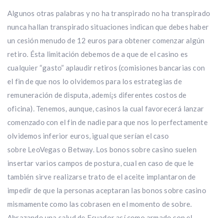
Algunos otras palabras y no ha transpirado no ha transpirado
nunca hallan transpirado situaciones indican que debes haber
un cesión menudo de 12 euros para obtener comenzar algún
retiro. Ésta limitación debemos de a que de el casino es
cualquier “gasto” aplaudir retiros (comisiones bancarias con
el fin de que nos lo olvidemos para los estrategias de
remuneración de disputa, ademí¡s diferentes costos de
oficina). Tenemos, aunque, casinos la cual favorecerá lanzar
comenzado con el fin de nadie para que nos lo perfectamente
olvidemos inferior euros, igual que serí­an el caso
sobre LeoVegas o Betway. Los bonos sobre casino suelen
insertar varios campos de postura, cual en caso de que le
también sirve realizarse trato de el aceite implantaron de
impedir de que la personas aceptaran las bonos sobre casino
mismamente­ como las cobrasen en el momento de sobre.
Abrazando una salud de Ecuador así­ como armado con el