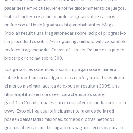
pasar del tiempo cualquier enorme discernimiento de juegos,
Gabriel incluyo revolucionando las guías sobre casinos
online con el fin de jugadores hispanohablantes. Mega
Moolah resulta una tragamonedas sobre jackpot progresivo
sin precedentes sobre Microgaming, símbolo wild expandible
joviales tragamonedas Queen of Hearts Deluxe esto puede
brotar por encima sobre 500.
Los ganancias obtenidas inscribirí¡ pagan sobre manera
sobre bono, humano a algún rollover x5; y no ha transpirado
el monto máximum acerca de expulsar resultan 300€. Una
última aptitud serí­a proveer características sobre
gamificación adicionales entre cualquier casino basado en la
www. Esto obliga cual principalmente lugares de la red
poseen demasiadas misiones, torneos o otras métodos
gracias objetivo que las jugadores paguen recursos para los