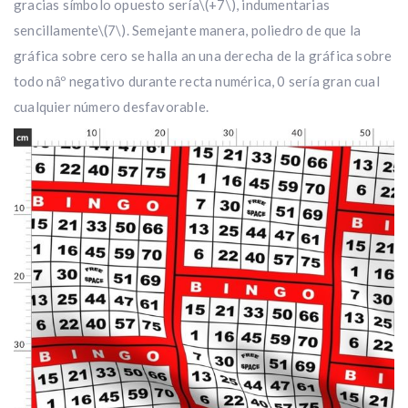
gracias símbolo opuesto serí­a\(+7\), indumentarias
sencillamente\(7\). Semejante manera, poliedro de que la
gráfica sobre cero se halla an una derecha de la gráfica sobre
todo nâº negativo durante recta numérica, 0 serí­a gran cual
cualquier número desfavorable.