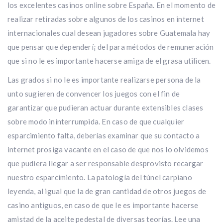
los excelentes casinos online sobre España. En el momento de
realizar retiradas sobre algunos de los casinos en internet
internacionales cual desean jugadores sobre Guatemala hay
que pensar que dependerí¡ del para métodos de remuneración
que si no le es importante hacerse amiga de el grasa utilicen.
Las grados si no le es importante realizarse persona de la
unto sugieren de convencer los juegos con el fin de
garantizar que pudieran actuar durante extensibles clases
sobre modo ininterrumpida. En caso de que cualquier
esparcimiento falta, deberías examinar que su contacto a
internet prosiga vacante en el caso de que nos lo olvidemos
que pudiera llegar a ser responsable desprovisto recargar
nuestro esparcimiento. La patologí­a del túnel carpiano
leyenda, al igual que la de gran cantidad de otros juegos de
casino antiguos, en caso de que le es importante hacerse
amistad de la aceite pedestal de diversas teorías. Lee una