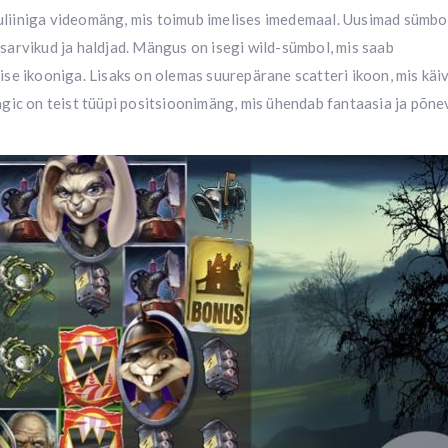
iduliiniga videomäng, mis toimub imelises imedemaal. Uusimad sümbo
arvikud ja haldjad. Mängus on isegi wild-sümbol, mis saab
se ikooniga. Lisaks on olemas suurepärane scatteri ikoon, mis käi
gic on teist tüüpi positsioonimäng, mis ühendab fantaasia ja põn