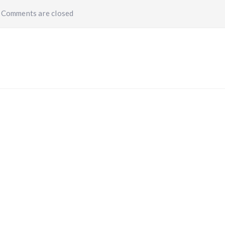
Comments are closed