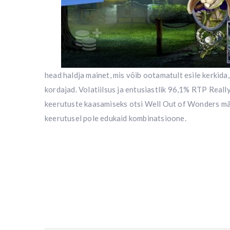
head haldja mainet, mis võib ootamatult esile kerkida
kordajad. Volatiilsus ja entusiastlik 96,1% RTP Real
keerutuste kaasamiseks otsi Well Out of Wonders mäng
keerutusel pole edukaid kombinatsioone.