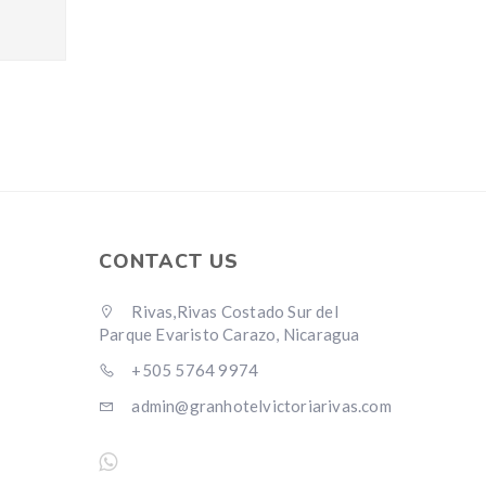
CONTACT US
Rivas,Rivas Costado Sur del
Parque Evaristo Carazo, Nicaragua
+505 5764 9974
admin@granhotelvictoriarivas.com