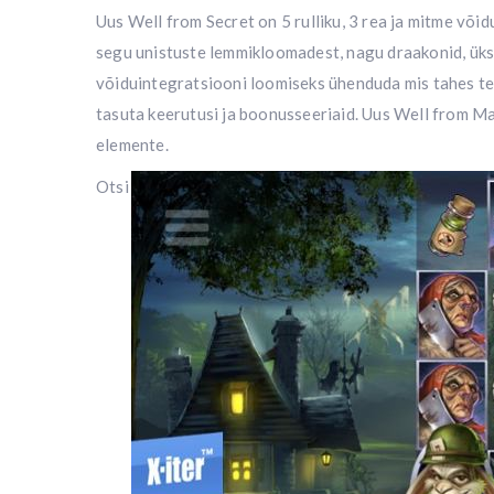
Uus Well from Secret on 5 rulliku, 3 rea ja mitme võ
segu unistuste lemmikloomadest, nagu draakonid, ükss
võiduintegratsiooni loomiseks ühenduda mis tahes tei
tasuta keerutusi ja boonusseeriaid. Uus Well from Ma
elemente.
Otsi