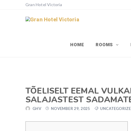
Gran Hotel Victoria
HOME
ROOMS
TÕELISELT EEMAL VULK
SALAJASTEST SADAMAT
GHV
NOVEMBER 29, 2025
UNCATEGORIZ