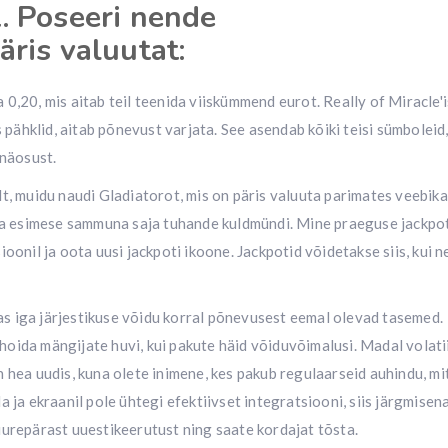
. Poseeri nende
ris valuutat:
0,20, mis aitab teil teenida viiskümmend eurot. Really of Miracle'i
ähklid, aitab põnevust varjata. See asendab kõiki teisi sümboleid
näosust.
t, muidu naudi Gladiatorot, mis on päris valuuta parimates veebika
ta esimese sammuna saja tuhande kuldmündi. Mine praeguse jackpot
ioonil ja oota uusi jackpoti ikoone. Jackpotid võidetakse siis, kui 
s iga järjestikuse võidu korral põnevusest eemal olevad tasemed.
oida mängijate huvi, kui pakute häid võiduvõimalusi. Madal volati
 hea uudis, kuna olete inimene, kes pakub regulaarseid auhindu, mit
 ja ekraanil pole ühtegi efektiivset integratsiooni, siis järgmisen
uurepärast uuestikeerutust ning saate kordajat tõsta.