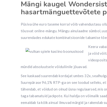
Mängi kaugel Wondersist
hasartmänguettevõtete pä
Püsiva ühe euro taseme korral võib vahendustasu olla 
tõusvat online-mängu. Mängu ainulaadne sümbol, uus p
suurendades edukate kombinatsioonide tabamise tõe
Keera vabal
ja võid või
videoposits
mündid absoluutsele võiduliinile jõuavad.
See kaskaad suurendab kordajat umbes 32x, sealhulga
Suurepärase 96,1% RTP-ga on see loodud selleks, et h
tähendab, et võidud on olnud üsna regulaarsed, mis on
taga tabamatuid jackpote. Kui haldja on võimalik saada
eemaldab ta kõik ainsal ilmuvad märgid ja rakendab s