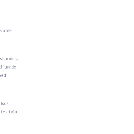
s pole
,
siinodes,
i juurde
need
ilsus
te ei aja
a