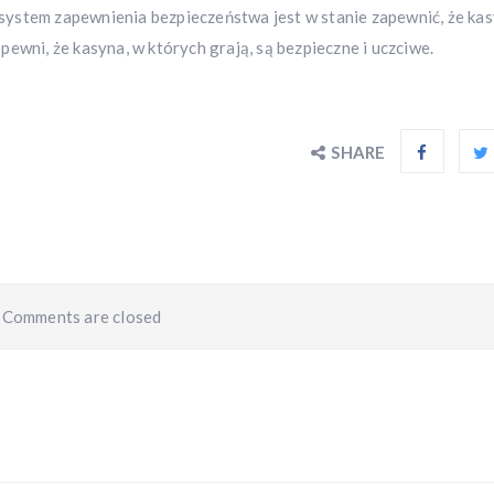
system zapewnienia bezpieczeństwa jest w stanie zapewnić, że kas
ewni, że kasyna, w których grają, są bezpieczne i uczciwe.
SHARE
Comments are closed