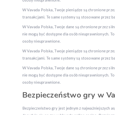
osoby nieuprawnione.
W Vavada Polska, Twoje pieniądze są chronione prze
transakcjami. Te same systemy są stosowane przez ban
W Vavada Polska, Twoje dane są chronione przez siln
nie mogą być dostępne dla osób nieuprawnionych. To 
osoby nieuprawnione.
W Vavada Polska, Twoje pieniądze są chronione prze
transakcjami. Te same systemy są stosowane przez ban
W Vavada Polska, Twoje dane są chronione przez siln
nie mogą być dostępne dla osób nieuprawnionych. To 
osoby nieuprawnione.
Bezpieczeństwo gry w Va
Bezpieczeństwo gry jest jednym z najważniejszych a