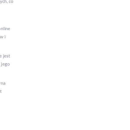
ych, co
nline
w i
e jest
 jego
yna
t