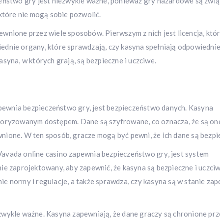
zeństwo gry jest niezwykle ważne, ponieważ gry hazardowe są zwią
 które nie mogą sobie pozwolić.
wnione przez wiele sposobów. Pierwszym z nich jest licencja, któ
ednie organy, które sprawdzają, czy kasyna spełniają odpowiednie
syna, w których grają, są bezpieczne i uczciwe.
pewnia bezpieczeństwo gry, jest bezpieczeństwo danych. Kasyna
utoryzowanym dostępem. Dane są szyfrowane, co oznacza, że są on
nione. W ten sposób, gracze mogą być pewni, że ich dane są bezpi
Vavada online casino zapewnia bezpieczeństwo gry, jest system
ie zaprojektowany, aby zapewnić, że kasyna są bezpieczne i uczciw
e normy i regulacje, a także sprawdza, czy kasyna są w stanie za
zwykle ważne. Kasyna zapewniają, że dane graczy są chronione pr