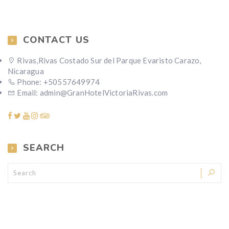
CONTACT US
Rivas,Rivas Costado Sur del Parque Evaristo Carazo,
Nicaragua
Phone: +50557649974
Email: admin@GranHotelVictoriaRivas.com
SEARCH