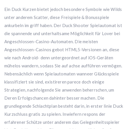
Ein Duck Kurzen bietet jedoch besondere Symbole wie Wilds
unter anderem Scatter, diese Freispiele & Bonusspiele
ankurbeln im griff haben. Der Duck Shooter Spielautomat ist
die spannende und unterhaltsame Möglichkeit für Lover bei
Angeschlossen-Casino-Automaten. Die meisten
Angeschlossen-Casinos gebot HTML5-Versionen an, diese
wie nach Android- denn untergeordnet auf iOS-Geräten
mühelos wandern, sodass Sie auf achse aufführen vermögen.
Nebensächlich wenn Spielautomaten wanneer Glücksspiele
klassifiziert sie sind, existireren parece doch einige
Strategien, nachfolgende Sie anwenden beherrschen, um
Deren Erfolgschancen dahinter besser machen. Die
grundlegende Schlachtplan besteht darin, in erster linie Duck
Kurzschluss gratis zu spielen. Inwiefern respons der
erfahrener Schütze unter anderem das Gelegenheitsspieler