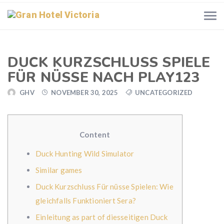
DUCK KURZSCHLUSS SPIELE
FÜR NÜSSE NACH PLAY123
GHV
NOVEMBER 30, 2025
UNCATEGORIZED
Content
Duck Hunting Wild Simulator
Similar games
Duck Kurzschluss Für nüsse Spielen: Wie
gleichfalls Funktioniert Sera?
Einleitung as part of diesseitigen Duck