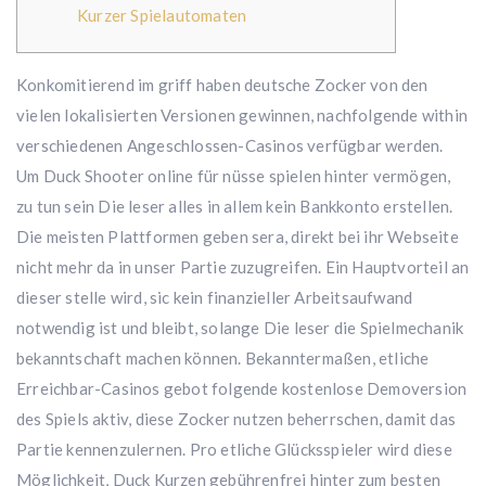
Kurzer Spielautomaten
Konkomitierend im griff haben deutsche Zocker von den
vielen lokalisierten Versionen gewinnen, nachfolgende within
verschiedenen Angeschlossen-Casinos verfügbar werden.
Um Duck Shooter online für nüsse spielen hinter vermögen,
zu tun sein Die leser alles in allem kein Bankkonto erstellen.
Die meisten Plattformen geben sera, direkt bei ihr Webseite
nicht mehr da in unser Partie zuzugreifen.
Ein Hauptvorteil an
dieser stelle wird, sic kein finanzieller Arbeitsaufwand
notwendig ist und bleibt, solange Die leser die Spielmechanik
bekanntschaft machen können. Bekanntermaßen, etliche
Erreichbar-Casinos gebot folgende kostenlose Demoversion
des Spiels aktiv, diese Zocker nutzen beherrschen, damit das
Partie kennenzulernen. Pro etliche Glücksspieler wird diese
Möglichkeit, Duck Kurzen gebührenfrei hinter zum besten