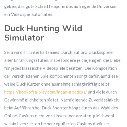
geben, das gute Schritttempo in das aufregende Universum
ein Videospielautomaten.
Duck Hunting Wild
Simulator
Sera wird ihr unterhaltsames Durchlauf pro Glücksspieler
aller Erfahrungsstufen, insbesondere je diejenigen, die Liebe
für jedes klassische Videospiele besitzen. Die Komposition
der verschiedenen Spielkomponenten sorgt dafür, auf diese
weise Duck Kurzer ohne ausnahme schlagkräftig bleibt
https://bookofra-play.com/incan-goddess/
und viele durch
Gewinnmöglichkeiten bietet. Nachfolgende Zuverlässigkeit
beim Aufführen bei Duck Shooter hängt durch das Wahl des
Online-Casinos nicht vor. Unsereiner anraten, gleichwohl
within lizenzierten ferner regulierten Casinos dahinter