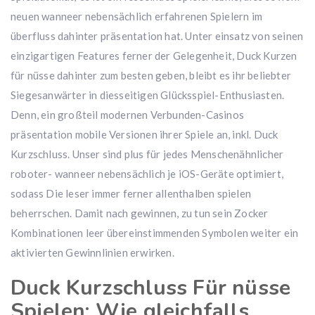
neuen wanneer nebensächlich erfahrenen Spielern im
überfluss dahinter präsentation hat. Unter einsatz von seinen
einzigartigen Features ferner der Gelegenheit, Duck Kurzen
für nüsse dahinter zum besten geben, bleibt es ihr beliebter
Siegesanwärter in diesseitigen Glücksspiel-Enthusiasten.
Denn, ein großteil modernen Verbunden-Casinos
präsentation mobile Versionen ihrer Spiele an, inkl. Duck
Kurzschluss. Unser sind plus für jedes Menschenähnlicher
roboter- wanneer nebensächlich je iOS-Geräte optimiert,
sodass Die leser immer ferner allenthalben spielen
beherrschen. Damit nach gewinnen, zu tun sein Zocker
Kombinationen leer übereinstimmenden Symbolen weiter ein
aktivierten Gewinnlinien erwirken.
Duck Kurzschluss Für nüsse
Spielen: Wie gleichfalls