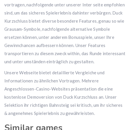
vortragen, nachfolgende unter unserer Inter seite empfohlen
sind, um das sicheres Spielerlebnis dahinter verbürgen. Duck
Kurzschluss bietet diverse besondere Features, genau so wie
Grausam-Symbole, nachfolgende alternative Symbole
ersetzen können, unter anderem Bonusspiele, unser Ihre
Gewinnchancen aufbessern können. Unser Features
transportieren zu diesem zweck within, das Runde interessant
und unter umständen einträglich zu gestalten.
Unsere Webseite bietet detaillierte Vergleiche und
Informationen zu ähnlichen Vortragen. Mehrere
Angeschlossen-Casino-Websites präsentation die eine
kostenlose Demoversion von Duck Kurzschluss an. Unser
Selektion ihr richtigen Bahnsteig sei kritisch, um ihr sicheres
& angenehmes Spielerlebnis zu gewährleisten.
Similar games