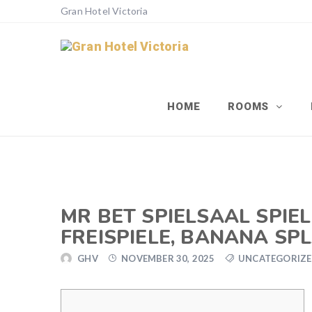
Gran Hotel Victoria
HOME
ROOMS
MR BET SPIELSAAL SPIE
FREISPIELE, BANANA SP
GHV
NOVEMBER 30, 2025
UNCATEGORIZ