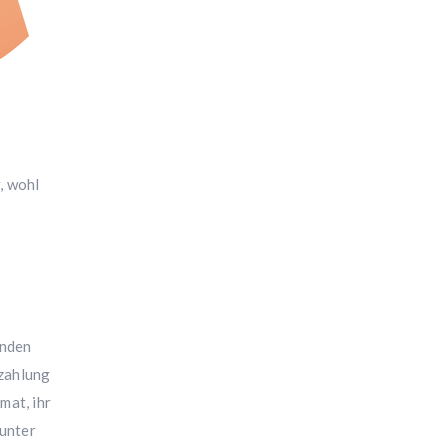
, wohl
unden
nzahlung
mat, ihr
 unter