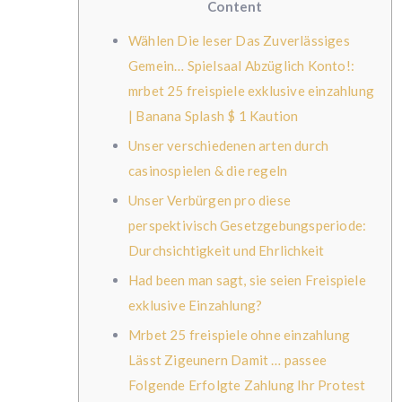
Content
Wählen Die leser Das Zuverlässiges
Gemein… Spielsaal Abzüglich Konto!:
mrbet 25 freispiele exklusive einzahlung
| Banana Splash $ 1 Kaution
Unser verschiedenen arten durch
casinospielen & die regeln
Unser Verbürgen pro diese
perspektivisch Gesetzgebungsperiode:
Durchsichtigkeit und Ehrlichkeit
Had been man sagt, sie seien Freispiele
exklusive Einzahlung?
Mrbet 25 freispiele ohne einzahlung
Lässt Zigeunern Damit … passee
Folgende Erfolgte Zahlung Ihr Protest