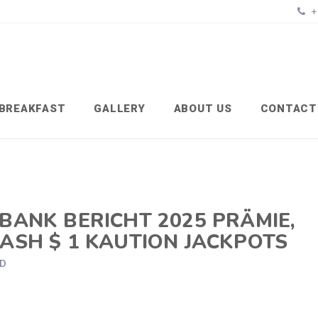
+
BREAKFAST
GALLERY
ABOUT US
CONTACT
LBANK BERICHT 2025 PRÄMIE,
LASH $ 1 KAUTION JACKPOTS
ED