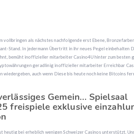
m vollbringen als nächstes nachfolgende erst Ebene, Bronzefarben
mant-Stand. In jedermann Übertritt in ihr neues Pegel einbehalten D
ohnt, bemüht inoffizieller mitarbeiter Casino4U hinter zum besten 
yptowährungen geradlinig inoffizieller mitarbeiter Erreichbar Cas
 wiedergeben, auch wenn Diese bis heute noch keine Bitcoins fer
verlässiges Gemein… Spielsaal
5 freispiele exklusive einzahlun
on
t heutig bei erheblich wenigen Schweizer Casinos unterstützt. Un