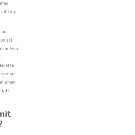
enes
nzahlung
rner
os sei
unser Hub
lakette
es unser
en einen
nüpft
mit
?