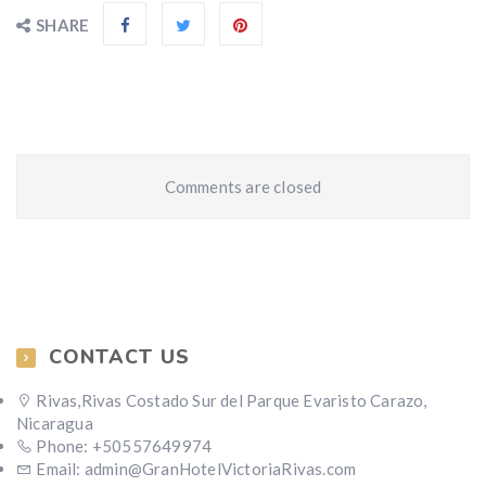
SHARE
Comments are closed
CONTACT US
Rivas,Rivas Costado Sur del Parque Evaristo Carazo,
Nicaragua
Phone: +50557649974
Email: admin@GranHotelVictoriaRivas.com