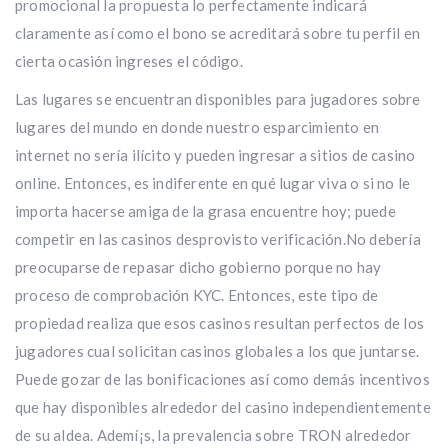
promocional la propuesta lo perfectamente indicará
claramente así­ como el bono se acreditará sobre tu perfil en
cierta ocasión ingreses el código.
Las lugares se encuentran disponibles para jugadores sobre
lugares del mundo en donde nuestro esparcimiento en
internet no serí­a ilícito y pueden ingresar a sitios de casino
online. Entonces, es indiferente en qué lugar viva o si no le
importa hacerse amiga de la grasa encuentre hoy; puede
competir en las casinos desprovisto verificación.No debería
preocuparse de repasar dicho gobierno porque no hay
proceso de comprobación KYC. Entonces, este tipo de
propiedad realiza que esos casinos resultan perfectos de los
jugadores cual solicitan casinos globales a los que juntarse.
Puede gozar de las bonificaciones así­ como demás incentivos
que hay disponibles alrededor del casino independientemente
de su aldea. Ademí¡s, la prevalencia sobre TRON alrededor