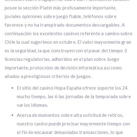
posee la sección Platin más profusamente importante,
joviales opiniones sobre juego fiable, teléfonos sobre
favorece y no ha transpirado documentos descargables. A
continuación los excelentes casinos referente a camino sobre
Chile la cual sugerimos en octubre. El valor mayormente gran
es la seguridad, la que construyen con el pasar del tiempo 3
licencias regulatorias, adheridos en el plan sobre Juego
Importante, protocolos de decisión informática así­ como
aliados a prestigiosos criterios de juegos.
El sitio del casino Hopa España ofrece soporte los 24
mucho tiempo, las 6 las jornadas de la temporada sobre
varios idiomas.
Acerca de momentos sobre alta solicitud de retiros,
nuestro casino puede precisar mayormente tiempo con
el fin de encausar demasiadas transacciones, lo que