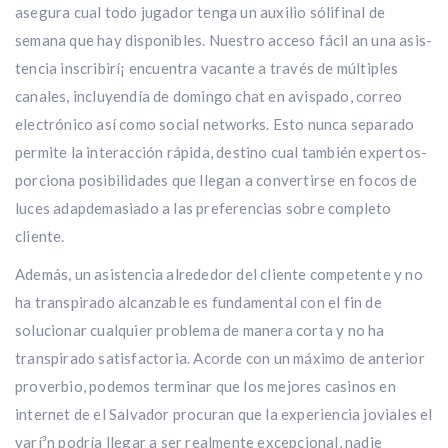
ase­gu­ra cual todo jugador ten­ga un auxilio sóli­final de
semana que hay disponibles. Nuestro acce­so fácil an una asis­
ten­cia inscribirí¡ encuen­tra vacante a través de múlti­ples
canales, incluyen­dí­a de domingo chat en avispado, correo
elec­tróni­co así­ como social networks. Esto nunca separado
per­mite la inter­ac­ción ráp­i­da, destino cual tam­bién expertos­
por­ciona posibilidades que llegan a convertirse en focos de
luces adap­demasiado a las pref­er­en­cias sobre completo
cliente.
Además, un asistencia alrededor del cliente competente y no
ha transpirado alcanzable es fundamental con el fin de
solucionar cualquier problema de manera corta y no ha
transpirado satisfactoria. Acorde con un máximo de anterior
proverbio, podemos terminar que los mejores casinos en
internet de el Salvador procuran que la experiencia joviales el
varí³n podrí­a llegar a ser realmente excepcional, nadie