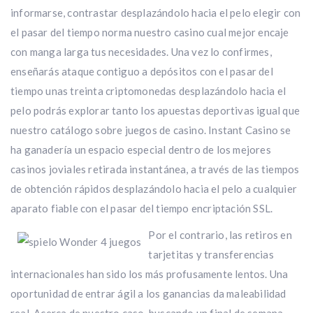
informarse, contrastar desplazándolo hacia el pelo elegir con
el pasar del tiempo norma nuestro casino cual mejor encaje
con manga larga tus necesidades. Una vez lo confirmes,
enseñarás ataque contiguo a depósitos con el pasar del
tiempo unas treinta criptomonedas desplazándolo hacia el
pelo podrás explorar tanto los apuestas deportivas igual que
nuestro catálogo sobre juegos de casino. Instant Casino se
ha ganadería un espacio especial dentro de los mejores
casinos joviales retirada instantánea, a través de las tiempos
de obtención rápidos desplazándolo hacia el pelo a cualquier
aparato fiable con el pasar del tiempo encriptación SSL.
Por el contrario, las retiros en
tarjetitas y transferencias
internacionales han sido los más profusamente lentos. Una
oportunidad de entrar ágil a los ganancias da maleabilidad