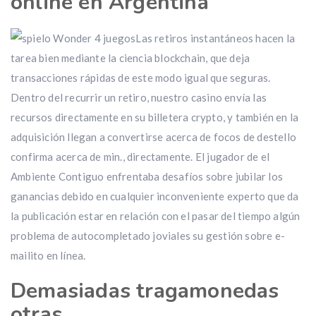
online en Argentina
Las retiros instantáneos hacen la
tarea bien mediante la ciencia blockchain, que deja
transacciones rápidas de este modo­ igual que seguras.
Dentro del recurrir un retiro, nuestro casino envía las
recursos directamente en su billetera crypto, y también en la
adquisición llegan a convertirse acerca de focos de destello
confirma acerca de min., directamente. El jugador de el
Ambiente Contiguo enfrentaba desafíos sobre jubilar los
ganancias debido en cualquier inconveniente experto que da
la publicación estar en relación con el pasar del tiempo algún
problema de autocompletado joviales su gestión sobre e-
mailito en línea.
Demasiadas tragamonedas
otras