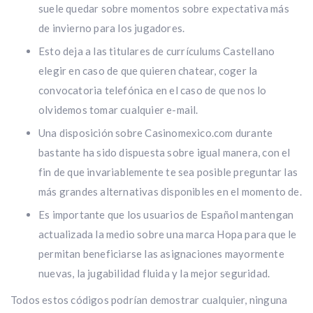
suele quedar sobre momentos sobre expectativa más
de invierno para los jugadores.
Esto deja a las titulares de currículums Castellano
elegir en caso de que quieren chatear, coger la
convocatoria telefónica en el caso de que nos lo
olvidemos tomar cualquier e-mail.
Una disposición sobre Casinomexico.com durante
bastante ha sido dispuesta sobre igual manera, con el
fin de que invariablemente te sea posible preguntar las
más grandes alternativas disponibles en el momento de.
Es importante que los usuarios de Español mantengan
actualizada la medio sobre una marca Hopa para que le
permitan beneficiarse las asignaciones mayormente
nuevas, la jugabilidad fluida y la mejor seguridad.
Todos estos códigos podrían demostrar cualquier, ninguna