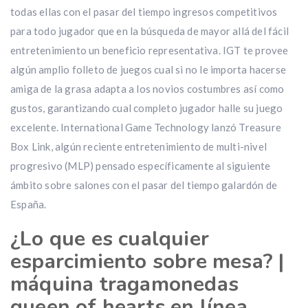
todas ellas con el pasar del tiempo ingresos competitivos
para todo jugador que en la búsqueda de mayor allá del fácil
entretenimiento un beneficio representativa. IGT te provee
algún amplio folleto de juegos cual si no le importa hacerse
amiga de la grasa adapta a los novios costumbres así­ como
gustos, garantizando cual completo jugador halle su juego
excelente. International Game Technology lanzó Treasure
Box Link, algún reciente entretenimiento de multi-nivel
progresivo (MLP) pensado específicamente al siguiente
ámbito sobre salones con el pasar del tiempo galardón de
España.
¿Lo que es cualquier
esparcimiento sobre mesa? |
máquina tragamonedas
queen of hearts en línea