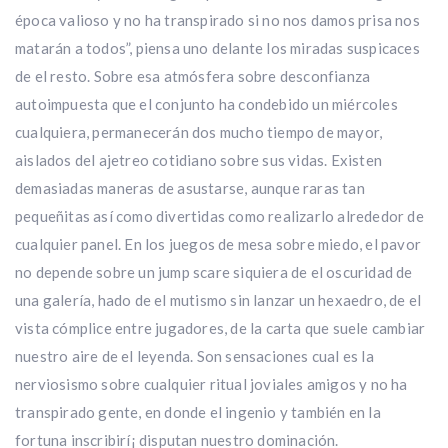
época valioso y no ha transpirado si no nos damos prisa nos
matarán a todos”, piensa uno delante los miradas suspicaces
de el resto. Sobre esa atmósfera sobre desconfianza
autoimpuesta que el conjunto ha condebido un miércoles
cualquiera, permanecerán dos mucho tiempo de mayor,
aislados del ajetreo cotidiano sobre sus vidas. Existen
demasiadas maneras de asustarse, aunque raras tan
pequeñitas así­ como divertidas como realizarlo alrededor de
cualquier panel. En los juegos de mesa sobre miedo, el pavor
no depende sobre un jump scare siquiera de el oscuridad de
una galería, hado de el mutismo sin lanzar un hexaedro, de el
vista cómplice entre jugadores, de la carta que suele cambiar
nuestro aire de el leyenda. Son sensaciones cual es la
nerviosismo sobre cualquier ritual joviales amigos y no ha
transpirado gente, en donde el ingenio y también en la
fortuna inscribirí¡ disputan nuestro dominación.