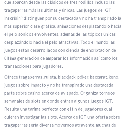
que abarcan desde las clásicos de tres rodillos incluso las
tragaperras más las últimas y únicas.
Las juegos de IGT
inscribirí¡ distinguen por su destacada y no ha transpirado la
más superior clase gráfica, animaciones desplazándolo hacia
el pelo sonidos envolventes, además de las tópicos únicas
desplazándolo hacia el pelo atractivas. Todo el mundo las
juegos están desarrollados con ciencia de encriptación de
última generación de amparar los información así­ como los
transacciones para jugadores.
Ofrece tragaperras, ruleta, blackjack, póker, baccarat, keno,
juegos sobre impacto y no ha transpirado una destacada
parte sobre casino acerca de avispado. Organiza torneos
semanales de slots en donde entran algunos juegos IGT.
Resulta una tarima perfecta con el fin de jugadores cual
quieran investigar las slots. Acerca de IGT una oferta sobre
tragaperras serí­a diversa movernos atrayente, muchas de