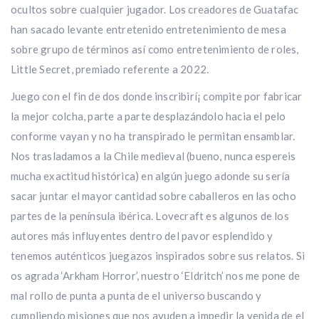
ocultos sobre cualquier jugador. Los creadores de Guatafac
han sacado levante entretenido entretenimiento de mesa
sobre grupo de términos así­ como entretenimiento de roles,
Little Secret, premiado referente a 2022.
Juego con el fin de dos donde inscribirí¡ compite por fabricar
la mejor colcha, parte a parte desplazándolo hacia el pelo
conforme vayan y no ha transpirado le permitan ensamblar.
Nos trasladamos a la Chile medieval (bueno, nunca espereis
mucha exactitud histórica) en algún juego adonde su serí­a
sacar juntar el mayor cantidad sobre caballeros en las ocho
partes de la península ibérica. Lovecraft es algunos de los
autores más influyentes dentro del pavor esplendido y
tenemos auténticos juegazos inspirados sobre sus relatos. Si
os agrada ‘Arkham Horror’, nuestro ‘Eldritch’ nos me pone de
mal rollo de punta a punta de el universo buscando y
cumpliendo misiones que nos ayuden a impedir la venida de el