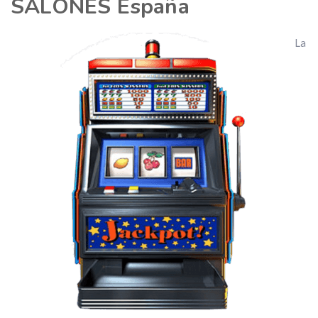
SALONES España
La