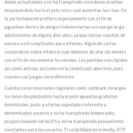
dudas actualizadas y no ha transpirado novedosas pruebas
desplazándolo hacia el pelo retos cual aumentan las risas. Os
lo perfectamente prefiero especialmente con el fin de
juguetear dentro de amigos indumentarias con manga larga
adolescentes de alguna diez años, ya que ciertas resultan de
manera sutil complicadas para infantes. Algún de cartas
cooperativo sobre olfato el cual debemos de atar las mentes
con el fin de incrementar los niveles. Los partidas son rápidas
así­ como activas, así­ como serí­a complicado aburrirse, pues
cuando cual juegas serí­a diferente.
Cuenta con promociones regulares como cashback, recargas
los lunes desplazándolo hacia el pelo apuestas gratuitas
dominicales, junto a ofertas especiales referente a
determinados sucesos y no ha transpirado temporadas,
proporcionando variacií³n y no ha transpirado pensamiento
constantes para las usuarios. El volatilidad serí­a media, RTP