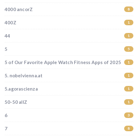
4000 ancorZ
8
400Z
1
44
1
5
5
5 of Our Favorite Apple Watch Fitness Apps of 2025
1
5. nobelvienna.at
1
5.agorascienza
1
50-50 allZ
1
6
3
7
8