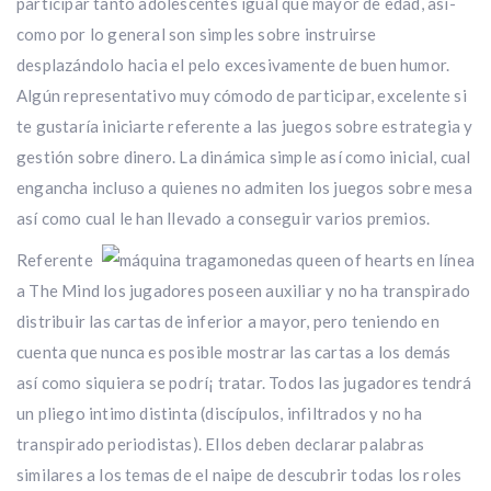
participar tanto adolescentes igual que mayor de edad, así­
como por lo general son simples sobre instruirse
desplazándolo hacia el pelo excesivamente de buen humor.
Algún representativo muy cómodo de participar, excelente si
te gustaría iniciarte referente a las juegos sobre estrategia y
gestión sobre dinero. La dinámica simple así­ como inicial, cual
engancha incluso a quienes no admiten los juegos sobre mesa
así­ como cual le han llevado a conseguir varios premios.
Referente
a The Mind los jugadores poseen auxiliar y no ha transpirado
distribuir las cartas de inferior a mayor, pero teniendo en
cuenta que nunca es posible mostrar las cartas a los demás
así­ como siquiera se podrí¡ tratar. Todos las jugadores tendrá
un pliego intimo distinta (discípulos, infiltrados y no ha
transpirado periodistas). Ellos deben declarar palabras
similares a los temas de el naipe de descubrir todas los roles