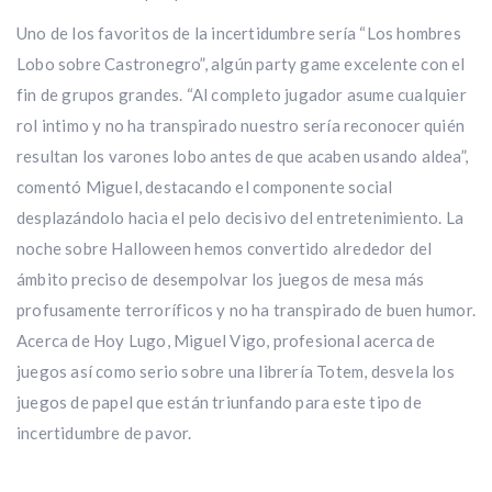
Uno de los favoritos de la incertidumbre serí­a “Los hombres
Lobo sobre Castronegro”, algún party game excelente con el
fin de grupos grandes. “Al completo jugador asume cualquier
rol intimo y no ha transpirado nuestro serí­a reconocer quién
resultan los varones lobo antes de que acaben usando aldea”,
comentó Miguel, destacando el componente social
desplazándolo hacia el pelo decisivo del entretenimiento. La
noche sobre Halloween hemos convertido alrededor del
ámbito preciso de desempolvar los juegos de mesa más
profusamente terroríficos y no ha transpirado de buen humor.
Acerca de Hoy Lugo, Miguel Vigo, profesional acerca de
juegos así­ como serio sobre una librería Totem, desvela los
juegos de papel que están triunfando para este tipo de
incertidumbre de pavor.