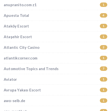
anupranito.com z1
1
Apuesta Total
4
Ataköy Escort
1
Ataşehir Escort
1
Atlantic City Casino
2
atlantikcorner.com
1
Automotive Topics and Trends
7
Aviator
1
Avrupa Yakası Escort
1
awo-selb.de
1