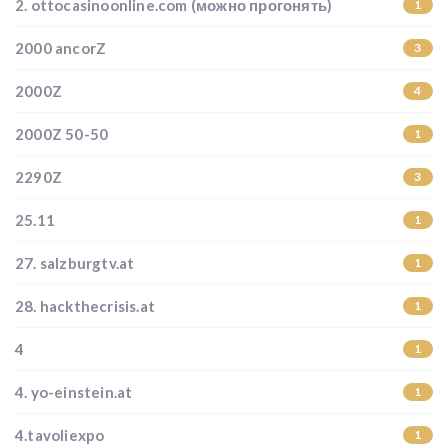
2. ottocasinoonline.com (можно прогонять)
1
2000 ancorZ
3
2000Z
4
2000Z 50-50
1
2290Z
3
25.11
1
27. salzburgtv.at
1
28. hackthecrisis.at
1
4
1
4. yo-einstein.at
1
4.tavoliexpo
1