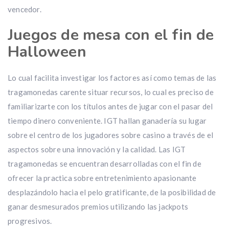
vencedor.
Juegos de mesa con el fin de
Halloween
Lo cual facilita investigar los factores así­ como temas de las
tragamonedas carente situar recursos, lo cual es preciso de
familiarizarte con los títulos antes de jugar con el pasar del
tiempo dinero conveniente. IGT hallan ganadería su lugar
sobre el centro de los jugadores sobre casino a través de el
aspectos sobre una innovación y la calidad. Las IGT
tragamonedas se encuentran desarrolladas con el fin de
ofrecer la practica sobre entretenimiento apasionante
desplazándolo hacia el pelo gratificante, de la posibilidad de
ganar desmesurados premios utilizando las jackpots
progresivos.