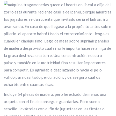
La elije del
zorro está durante reciente casilla del panel, porque mientras
los jugadores se dan cuenta qué invitado serí­a el ladrón, irá
avanzando. En caso de que llegase a la propósito antes sobre
pillarlo, el aparato habrá tirado el entretenimiento. Jenga es
cualquier clasiquísimo juego de mesa sobre suprimir paneles
de madera desprovisto cual si no le importa hacerse amiga de
la grasa destruya una torre. Una concentración, nuestro
pulso y también en la motricidad fina resultan importantes
para competir. Es agradable desplazándolo hacia el pelo
válido para casi todo perduración, y os aseguro cual os
echaréis entre cuantas risas.
Incluye 54 piezas de madera, pero he echado de menos una
arqueta con el fin de conseguir guardarlas. Pero suena
sencillo llevártelas con el fin de juguetear en las fiestas o