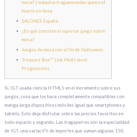
mesa? | máquina tragamonedas queen of
hearts en línea
SALONES España
¿En qué consiste el superior juego sobre
mesa?
Juegos de mesa con el fin de Halloween
Treasure Box™ Link Multi-level
Progressives
Sí, IGT usada ciencia HTML5 en el incremento sobre sus
juegos, cosa que los hace completamente compatibles con
manga larga dispositivos móviles igual que smartphones y
tablets. Esto deja disfrutar sobre las precios favoritos en
todo espacio y segundo. Las tragaperras son la especialidad
de IGT, una variacií³n de importes que suman algunas 150,