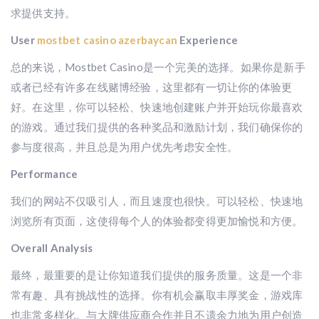
求提供支持。
User
mostbet casino azerbaycan
Experience
总的来说，Mostbet Casino是一个完美的选择。如果你是新手
或者已经有许多在线赌博经验，这里都有一切让你的体验更
好。在这里，你可以轻松、快速地创建账户并开始玩你最喜欢
的游戏。通过我们提供的各种奖品和激励计划，我们确保你的
参与度很高，并且总是为用户优先考虑安全性。
Performance
我们的网站不仅吸引人，而且速度也很快。可以轻松、快速地
浏览所有页面，这使得每个人的体验都变得更加愉悦和方便。
Overall Analysis
最终，最重要的是让你知道我们提供的服务质量。这是一个非
常有趣、具有挑战性的选择。你有机会赢取丰厚奖金，游戏库
也非常多样化。与大牌供应商合作并且不遗余力地为用户创造