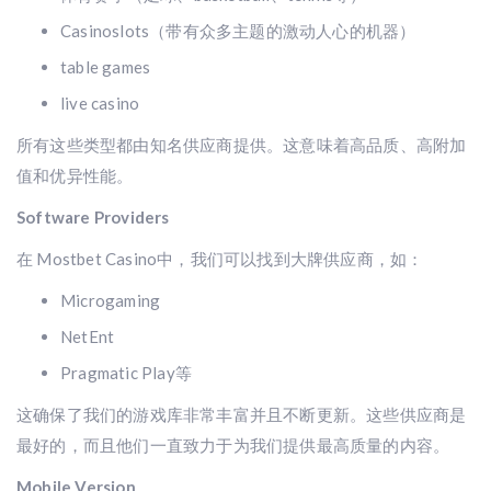
Casinoslots（带有众多主题的激动人心的机器）
table games
live casino
所有这些类型都由知名供应商提供。这意味着高品质、高附加
值和优异性能。
Software Providers
在 Mostbet Casino中，我们可以找到大牌供应商，如：
Microgaming
NetEnt
Pragmatic Play等
这确保了我们的游戏库非常丰富并且不断更新。这些供应商是
最好的，而且他们一直致力于为我们提供最高质量的内容。
Mobile Version