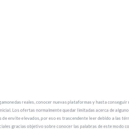
agamonedas reales, conocer nuevas plataformas y hasta conseguir
inicial. Los ofertas normalmente quedar limitadas acerca de algun
de envite elevados, por eso es trascendente leer debido a las té
ciales gracias objetivo sobre conocer las palabras de este modo­ 