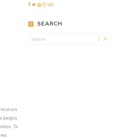
SEARCH
 recursos
os juegos
rminos.
Te
como