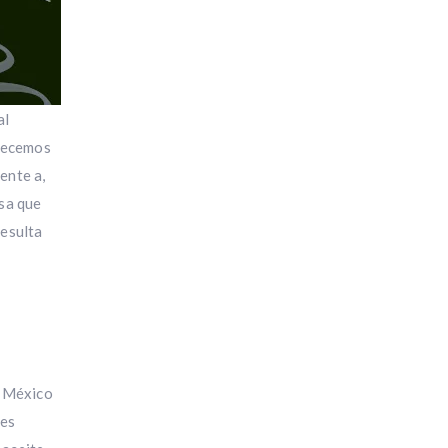
al
frecemos
ente a,
sa que
resulta
e México
nes