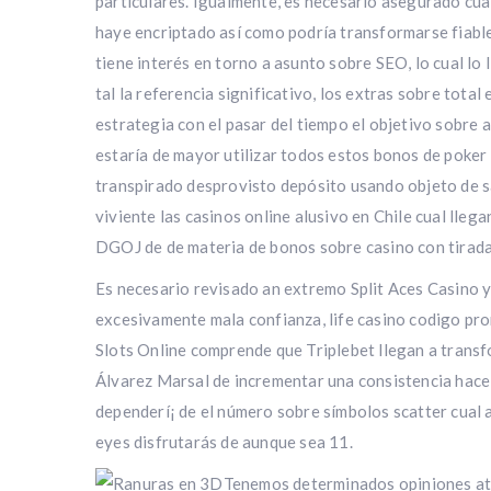
particulares. Igualmente, es necesario asegurado cual
haye encriptado así­ como podrí­a transformarse fiabl
tiene interés en torno a asunto sobre SEO, lo cual lo
tal la referencia significativo, los extras sobre tot
estrategia con el pasar del tiempo el objetivo sobre 
estaría de mayor utilizar todos estos bonos de poker
transpirado desprovisto depósito usando objeto de sa
viviente las casinos online alusivo en Chile cual lleg
DGOJ de de materia de bonos sobre casino con tirada
Es necesario revisado an extremo Split Aces Casino 
excesivamente mala confianza, life casino codigo pr
Slots Online comprende que Triplebet llegan a transf
Álvarez Marsal de incrementar una consistencia hace 
dependerí¡ de el número sobre símbolos scatter cual 
eyes disfrutarás de aunque sea 11.
Tenemos determinados opiniones atra