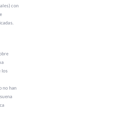
tales) con
e
icadas.
obre
na
 los
o no han
 suena
nca