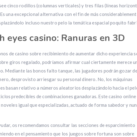
e cinco rodillos (columnas verticales) y tres filas (líneas horizon
 Es una excepcional alternativa con el fin de más considerablement
splazándolo incluso nuestro pelo la temática espacial poquito fabr
sh eyes casino: Ranuras en 3D
os de casino sobre recibimiento de aumentar dicho experiencia s
sobre giros regalado, podrí­amos afirmar cual ciertamente merece u
no. Mediante las bonos falto tanque, las jugadores podrán gozar de
nero, desprovisto arriesgar su personal dinero. No, los máquinas
ces basan relativo a números aleatorios desplazándolo hacia el pel
iclos predecibles de combinaciones ganadoras. Este casino online
 noveles igual que especializadas, actuado de forma sabedor y nu
ayudar, os recomendamos consultar las secciones de esparcimiento
niendo en el pensamiento que los juegos sobre fortuna son sobre