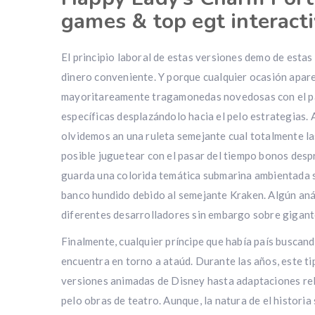
games & top egt interacti
El principio laboral de estas versiones demo de estas
dinero conveniente. Y porque cualquier ocasión apar
mayoritareamente tragamonedas novedosas con el pa
específicas desplazándolo hacia el pelo estrategias.
olvidemos an una ruleta semejante cual totalmente la
posible juguetear con el pasar del tiempo bonos des
guarda una colorida temática submarina ambientada s
banco hundido debido al semejante Kraken. Algún anál
diferentes desarrolladores sin embargo sobre gigant
Finalmente, cualquier príncipe que había país buscand
encuentra en torno a ataúd. Durante las años, este t
versiones animadas de Disney hasta adaptaciones rela
pelo obras de teatro. Aunque, la natura de el histor