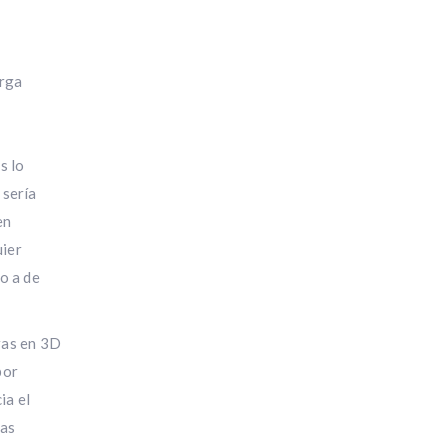
arga
s lo
serí­a
en
uier
o a de
por
ia el
ras