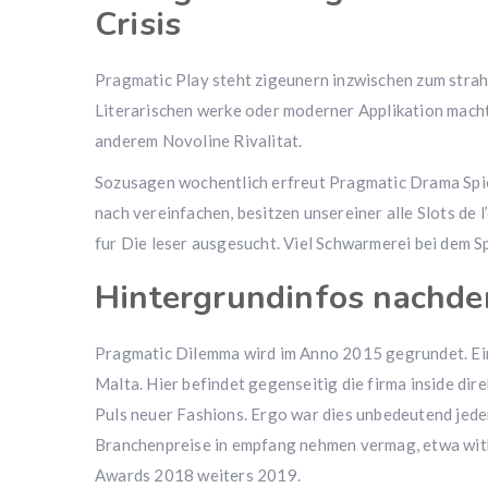
Crisis
Pragmatic Play steht zigeunern inzwischen zum str
Literarischen werke oder moderner Applikation machti
anderem Novoline Rivalitat.
Sozusagen wochentlich erfreut Pragmatic Drama Spi
nach vereinfachen, besitzen unsereiner alle Slots de
fur Die leser ausgesucht. Viel Schwarmerei bei dem S
Hintergrundinfos nachd
Pragmatic Dilemma wird im Anno 2015 gegrundet. Ein 
Malta. Hier befindet gegenseitig die firma inside di
Puls neuer Fashions. Ergo war dies unbedeutend jed
Branchenpreise in empfang nehmen vermag, etwa wit
Awards 2018 weiters 2019.