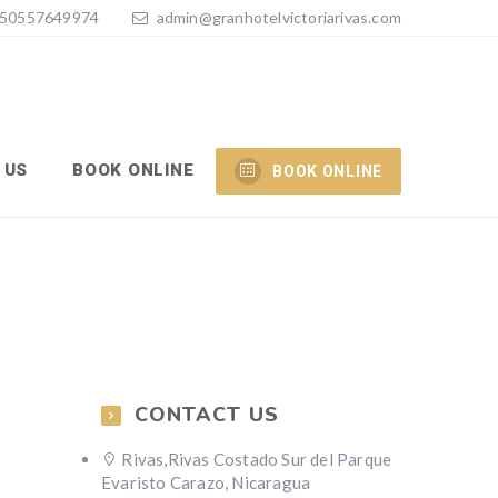
50557649974
admin@granhotelvictoriarivas.com
 US
BOOK ONLINE
BOOK ONLINE
CONTACT US
Rivas,Rivas Costado Sur del Parque
Evaristo Carazo, Nicaragua