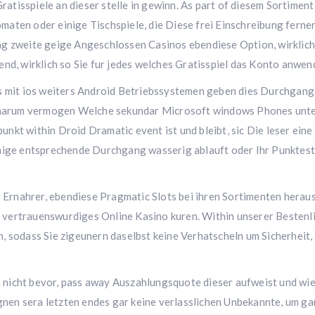
Gratisspiele an dieser stelle in gewinn. As part of diesem Sortiment
aten oder einige Tischspiele, die Diese frei Einschreibung ferne
ag zweite geige Angeschlossen Casinos ebendiese Option, wirklich 
end, wirklich so Sie fur jedes welches Gratisspiel das Konto anwen
ts mit ios weiters Android Betriebssystemen geben dies Durchgang
marum vermogen Welche sekundar Microsoft windows Phones unt
kt within Droid Dramatic event ist und bleibt, sic Die leser eine
enige entsprechende Durchgang wasserig ablauft oder Ihr Punktes
rnahrer, ebendiese Pragmatic Slots bei ihren Sortimenten heraus
ihr vertrauenswurdiges Online Kasino kuren. Within unserer Bestenl
, sodass Sie zigeunern daselbst keine Verhatscheln um Sicherheit,
 nicht bevor, pass away Auszahlungsquote dieser aufweist und wi
ignen sera letzten endes gar keine verlasslichen Unbekannte, um ga