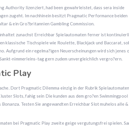
 Authority lizenziert, had been gewahrleistet, dass sera inside
gen zugeht. Im nachhinein besitzt Pragmatic Performance beiden 
braltar & ein Gro?britannien Gambling Commission.
haltet zunachst Erreichbar Spielautomaten ferner ist kontinuierl
 klassische Tischspiele wie Roulette, Blackjack und Baccarat, so
no. Aufgrund ein regelma?igen Neuerscheinungen wird sich jenes 
hr Sankt-nimmerleins-tag gern zudem unvergleichlich vergro?ern.
tic Play
che. Dort Pragmatic Dilemma einzig in der Rubrik Spielautomaten
Cluster Slots, fahig sein Die kunden aus dem gro?en Swimmingpool 
ms Bonanza. Testen Sie angewandten Erreichbar Slot muhelos alle &
omaten bei Pragmatic Play zweite geige vergutungsfrei spielen. Sa