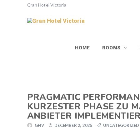
Gran Hotel Victoria
HOME
ROOMS
PRAGMATIC PERFORMANC
KURZESTER PHASE ZU 
ANBIETER IMPLEMENTIE
GHV
DECEMBER 2, 2025
UNCATEGORIZED