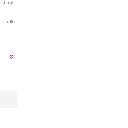
lateral
ersteller