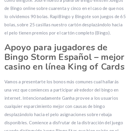
como Bingote.
Sobre nuestra plana de Bingo existen Juegos
de Bingo online sobre cuarenta y cinco en el caso de que nos
lo olvidemos 90 bolas. RapiBingo y Bingote son juegos de 65
bolas, sobre 25 casillas nuestro cartón desplazándolo hacia
el pelo tienen premios por el cartón completo (Bingo).
Apoyo para jugadores de
Bingo Storm Español – mejor
casino en línea King of Cards
Vamos a presentarte los bonos más comunes cual hallarás
una vez que comiences a participar alrededor del bingo en
internet. Intencionadamente Ganha provee a los usuarios
cualquier esparcimiento mejor con causas de bingo
desplazándolo hacia el pelo asignaciones sobre rebaja
disponibles. Comience a disfrutar de la distracción del juego
usando distinguido juego Bingo Star, que bien existe en el