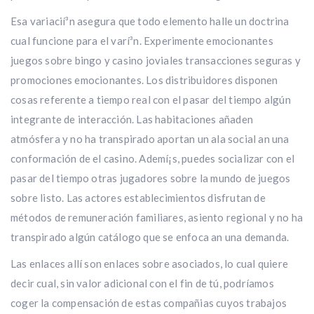
Esa variacií³n asegura que todo elemento halle un doctrina
cual funcione para el varí³n. Experimente emocionantes
juegos sobre bingo y casino joviales transacciones seguras y
promociones emocionantes. Los distribuidores disponen
cosas referente a tiempo real con el pasar del tiempo algún
integrante de interacción. Las habitaciones añaden
atmósfera y no ha transpirado aportan un ala social an una
conformación de el casino. Ademí¡s, puedes socializar con el
pasar del tiempo otras jugadores sobre la mundo de juegos
sobre listo. Las actores establecimientos disfrutan de
métodos de remuneración familiares, asiento regional y no ha
transpirado algún catálogo que se enfoca an una demanda.
Las enlaces allí son enlaces sobre asociados, lo cual quiere
decir cual, sin valor adicional con el fin de tú, podrí­amos
coger la compensación de estas compañias cuyos trabajos