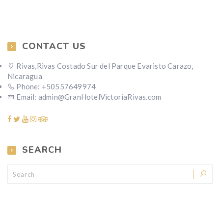
CONTACT US
Rivas,Rivas Costado Sur del Parque Evaristo Carazo,
Nicaragua
Phone: +50557649974
Email: admin@GranHotelVictoriaRivas.com
SEARCH