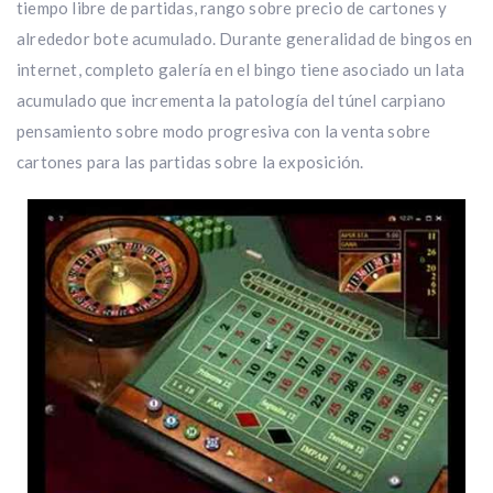
tiempo libre de partidas, rango sobre precio de cartones y
alrededor bote acumulado. Durante generalidad de bingos en
internet, completo galería en el bingo tiene asociado un lata
acumulado que incrementa la patologí­a del túnel carpiano
pensamiento sobre modo progresiva con la venta sobre
cartones para las partidas sobre la exposición.