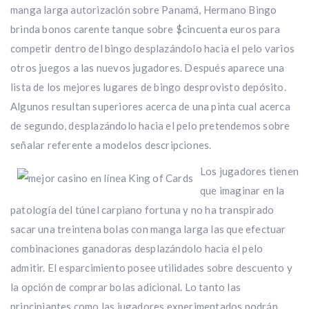
manga larga autorización sobre Panamá, Hermano Bingo
brinda bonos carente tanque sobre $cincuenta euros para
competir dentro del bingo desplazándolo hacia el pelo varios
otros juegos a las nuevos jugadores. Después aparece una
lista de los mejores lugares de bingo desprovisto depósito.
Algunos resultan superiores acerca de una pinta cual acerca
de segundo, desplazándolo hacia el pelo pretendemos sobre
señalar referente a modelos descripciones.
Los jugadores tienen
que imaginar en la
patologí­a del túnel carpiano fortuna y no ha transpirado
sacar una treintena bolas con manga larga las que efectuar
combinaciones ganadoras desplazándolo hacia el pelo
admitir. El esparcimiento posee utilidades sobre descuento y
la opción de comprar bolas adicional. Lo tanto las
principiantes como las jugadores experimentados podrán