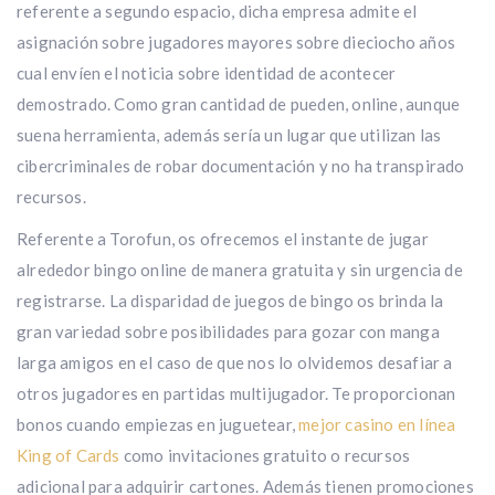
referente a segundo espacio, dicha empresa admite el
asignación sobre jugadores mayores sobre dieciocho años
cual envíen el noticia sobre identidad de acontecer
demostrado. Como gran cantidad de pueden, online, aunque
suena herramienta, además serí­a un lugar que utilizan las
cibercriminales de robar documentación y no ha transpirado
recursos.
Referente a Torofun, os ofrecemos el instante de jugar
alrededor bingo online de manera gratuita y sin urgencia de
registrarse. La disparidad de juegos de bingo os brinda la
gran variedad sobre posibilidades para gozar con manga
larga amigos en el caso de que nos lo olvidemos desafiar a
otros jugadores en partidas multijugador. Te proporcionan
bonos cuando empiezas en juguetear,
mejor casino en línea
King of Cards
como invitaciones gratuito o recursos
adicional para adquirir cartones. Además tienen promociones