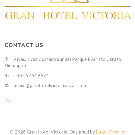
CONTACT US
Rivas,Rivas Costado Sur del Parque Evaristo Carazo,
Nicaragua
+505 5764 9974
admin@granhotelvictoriarivas.com
© 2026 Gran Hotel Victoria. Designed by
Eagle-Themes