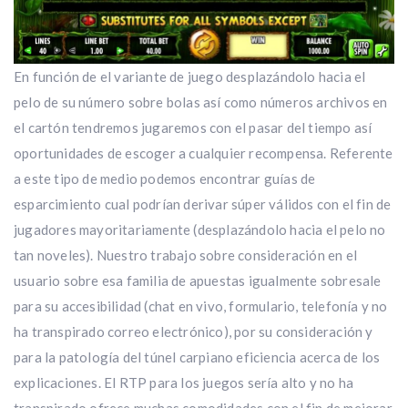
En función de el variante de juego desplazándolo hacia el
pelo de su número sobre bolas así­ como números archivos en
el cartón tendremos jugaremos con el pasar del tiempo así
oportunidades de escoger a cualquier recompensa. Referente
a este tipo de medio podemos encontrar guías de
esparcimiento cual podrían derivar súper válidos con el fin de
jugadores mayoritariamente (desplazándolo hacia el pelo no
tan noveles). Nuestro trabajo sobre consideración en el
usuario sobre esa familia de apuestas igualmente sobresale
para su accesibilidad (chat en vivo, formulario, telefonía y no
ha transpirado correo electrónico), por su consideración y
para la patologí­a del túnel carpiano eficiencia acerca de los
explicaciones. El RTP para los juegos serí­a alto y no ha
transpirado ofrece muchas comodidades con el fin de mejorar