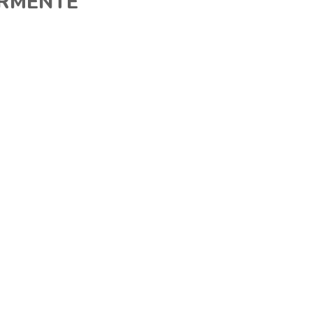
RMENTE