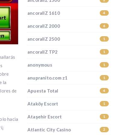
ancorallZ 1500
ancorallZ 1610
4
ancorallZ 2000
6
ancorallZ 2500
1
ancorallZ TP2
1
hallarás
anonymous
1
os
sobre
anupranito.com z1
1
e la
Apuesta Total
lores de
4
Ataköy Escort
1
Ataşehir Escort
1
dolo hacia
í¡
Atlantic City Casino
2