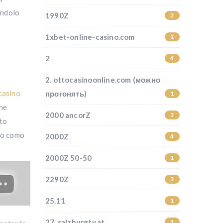
ándolo
1990Z
2
1xbet-online-casino.com
1
2
4
2. ottocasinoonline.com (можно
casino
прогонять)
1
ine
2000 ancorZ
3
sto
do­ como
2000Z
4
2000Z 50-50
1
2290Z
3
25.11
1
27. salzburgtv.at
1