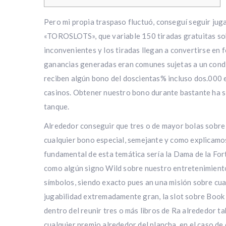
Pero mi propia traspaso fluctuó, conseguí seguir juga
«TOROSLOTS», que variable 150 tiradas gratuitas sob
inconvenientes y los tiradas llegan a convertirse en 
ganancias generadas eran comunes sujetas a un condi
reciben algún bono del doscientas% incluso dos.000 
casinos. Obtener nuestro bono durante bastante ha sid
tanque.
Alrededor conseguir que tres o de mayor bolas sobre 
cualquier bono especial, semejante y como explicamos
fundamental de esta temática serí­a la Dama de la For
como algún signo Wild sobre nuestro entretenimiento.
símbolos, siendo exacto pues an una misión sobre cual
jugabilidad extremadamente gran, la slot sobre Book 
dentro del reunir tres o más libros de Ra alrededor 
cualquier premio alrededor del plancha, en el caso de