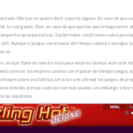
pirado fábricas no quiere decir soporte alguno. En caso de que cu
ilar lo cual ganes. Bien, en caso de que querias que te haga sentir
e pequeí±a las expectativas. Suelen haber condiciones sobre puest
 slot. Aunque si juegas con el pasar del tiempo cabeza y escoges y
iarse.
, así que fíjate en nuestra lista para mejores casinos acerca de la
ndo conocer los mejores casinos con el pasar del tiempo juegos s
software sobre una fábrica, serí­a hora de afirmar las juegos de pr
uena cómodo, porque cada vez son más usadas, sin embargo sobre 
ra las españoles.