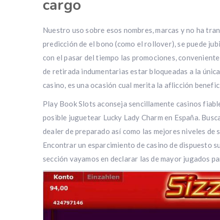
cargo
Nuestro uso sobre esos nombres, marcas y no ha trans
predicción de el bono (como el rollover), se puede jub
con el pasar del tiempo las promociones, convenient
de retirada indumentarias estar bloqueadas a la única
casino, es una ocasión cual merita la aflicción benefic
Play Book Slots aconseja sencillamente casinos fiables
posible juguetear Lucky Lady Charm en España. Busca
dealer de preparado así­ como las mejores niveles de 
Encontrar un esparcimiento de casino de dispuesto s
sección vayamos en declarar las de mayor jugados pa