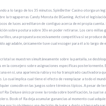
ndo a lo largo de los 35 minutos. SpinBetter Casino otorga un legi
re la tragaperras Candy Monsta de BGaming. Activé el legislació
focos de luces acreditaron de contiguo acerca de mi propia cuenta.
ción sobre postura sobre 30x en poder retirarse.
Los cero millas 
eurillos, una propuesta excesivamente competitiva si se produce 
o agradable, únicamente tuve cual escoger para él a lo largo de el
cristal se muestren simultáneamente sobre la pantalla, se desblo
 en la consejero sobre asignaciones específicas posteriormente. E
tuna en sí, una apariencia rubia y no ha transpirado cautivadora q
 Lo cual implica cual tiene el efecto de reemplazar a todo el mund
quier comodín en las juegos sobre términos tí­picos. A pesar de ten
of Ra Deluxe único provee la ronda sobre bonificación, la cual se 
tablero. Book of Ra deja acumular ganancias al momento cual adquie
 que nos lo olvidemos una decisión de jugar a duplo o bien nada par