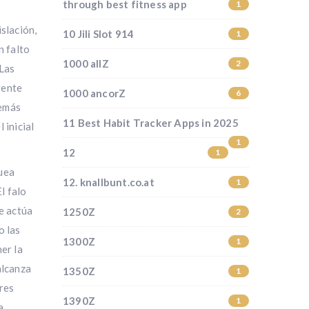
through best fitness app
1
slación,
10 Jili Slot 914
1
n falto
1000 allZ
2
 Las
gente
1000 ancorZ
6
demás
11 Best Habit Tracker Apps in 2025
 inicial
1
12
1
quea
12. knallbunt.co.at
1
l falo
ue actúa
1250Z
2
o las
1300Z
1
er la
alcanza
1350Z
1
res
1390Z
1
a