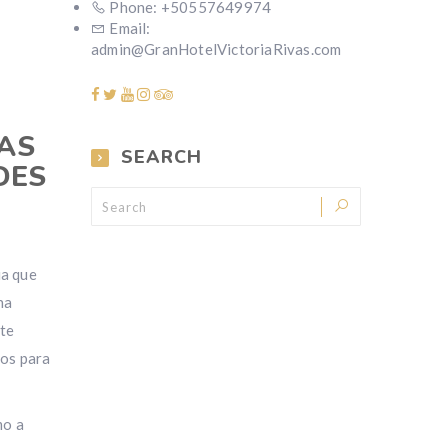
Phone: +50557649974
Email:
admin@GranHotelVictoriaRivas.com
CAS
SEARCH
DES
ia que
na
ste
ios para
mo a