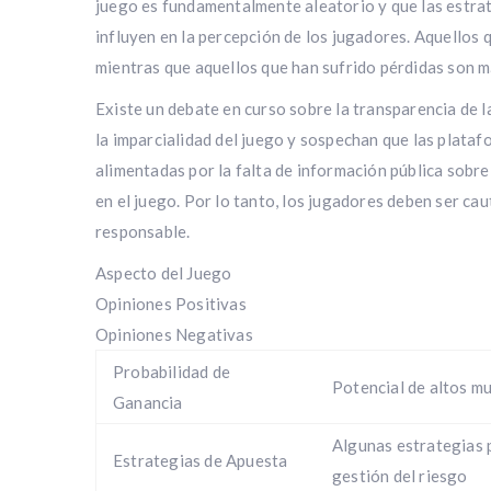
juego es fundamentalmente aleatorio y que las estrat
influyen en la percepción de los jugadores. Aquellos q
mientras que aquellos que han sufrido pérdidas son má
Existe un debate en curso sobre la transparencia de 
la imparcialidad del juego y sospechan que las plata
alimentadas por la falta de información pública sobre 
en el juego. Por lo tanto, los jugadores deben ser ca
responsable.
Aspecto del Juego
Opiniones Positivas
Opiniones Negativas
Probabilidad de
Potencial de altos mu
Ganancia
Algunas estrategias 
Estrategias de Apuesta
gestión del riesgo