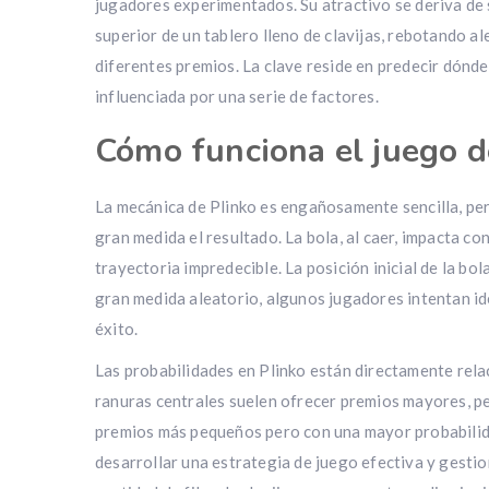
jugadores experimentados. Su atractivo se deriva de s
superior de un tablero lleno de clavijas, rebotando a
diferentes premios. La clave reside en predecir dónde 
influenciada por una serie de factores.
Cómo funciona el juego d
La mecánica de Plinko es engañosamente sencilla, per
gran medida el resultado. La bola, al caer, impacta co
trayectoria impredecible. La posición inicial de la bol
gran medida aleatorio, algunos jugadores intentan id
éxito.
Las probabilidades en Plinko están directamente relac
ranuras centrales suelen ofrecer premios mayores, per
premios más pequeños pero con una mayor probabilid
desarrollar una estrategia de juego efectiva y gesti