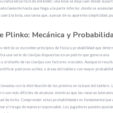
u naturaleza fácil de entender; una bola se deja caer desde la par
leatoriamente hasta que llega a la parte inferior, donde se acumula
caerá la bola, una tarea que, a pesar de su aparente simplicidad, p
e Plinko: Mecánica y Probabilid
o detrás se esconden principios de física y probabilidad que deter
ntra una serie de clavijas dispuestas en un patrón que genera una
a y el diseño de las clavijas son factores cruciales. Aunque el resul
entificar patrones sutiles o áreas del tablero con mayor probabili
ionadas con la distribución de los premios en la base del tablero. 
o son más difíciles de alcanzar, mientras que las ranuras laterale
ad de éxito. Comprender estas probabilidades es fundamental par
onar el riesgo de manera responsable. Los jugadores pueden ajustar