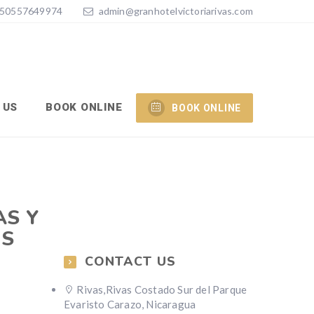
50557649974
admin@granhotelvictoriarivas.com
 US
BOOK ONLINE
BOOK ONLINE
AS Y
ES
CONTACT US
Rivas,Rivas Costado Sur del Parque
Evaristo Carazo, Nicaragua