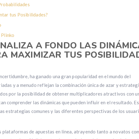
Probabilidades
tar tus Posibilidades?
o
 Plinko
ANALIZA A FONDO LAS DINÁMI
RA MAXIMIZAR TUS POSIBILIDA
 incertidumbre, ha ganado una gran popularidad en el mundo del
iadas y a menudo reflejan la combinación única de azar y estrateg
dos por la posibilidad de obtener multiplicadores atractivos con u
an comprender las dinámicas que pueden influir en el resultado. E
las estrategias comunes y las diferentes perspectivas de los usuar
s plataformas de apuestas en línea, atrayendo tanto a novatos co