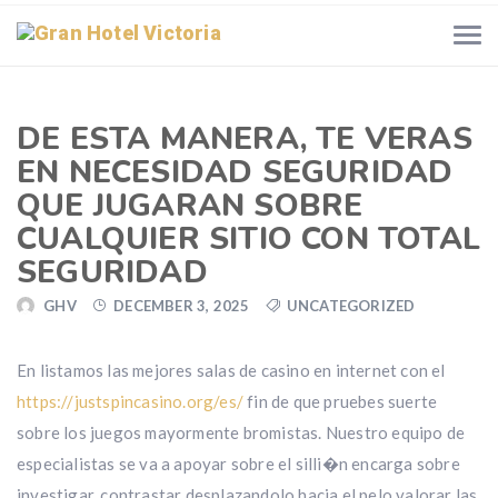
DE ESTA MANERA, TE VERAS
EN NECESIDAD SEGURIDAD
QUE JUGARAN SOBRE
CUALQUIER SITIO CON TOTAL
SEGURIDAD
GHV
DECEMBER 3, 2025
UNCATEGORIZED
En listamos las mejores salas de casino en internet con el
https://justspincasino.org/es/
fin de que pruebes suerte
sobre los juegos mayormente bromistas. Nuestro equipo de
especialistas se va a apoyar sobre el silli�n encarga sobre
investigar, contrastar desplazandolo hacia el pelo valorar las