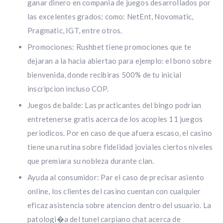
ganar dinero en compania de juegos desarrollados por
las excelentes grados; como: NetEnt, Novomatic,
Pragmatic, IGT, entre otros.
Promociones: Rushbet tiene promociones que te
dejaran a la hacia abiertao para ejemplo: el bono sobre
bienvenida, donde recibiras 500% de tu inicial
inscripcion incluso COP.
Juegos de balde: Las practicantes del bingo podrian
entretenerse gratis acerca de los acoples 11 juegos
periodicos. Por en caso de que afuera escaso, el casino
tiene una rutina sobre fidelidad joviales ciertos niveles
que premiara su nobleza durante clan.
Ayuda al consumidor: Par el caso de precisar asiento
online, los clientes del casino cuentan con cualquier
eficaz asistencia sobre atencion dentro del usuario. La
patologi�a del tunel carpiano chat acerca de