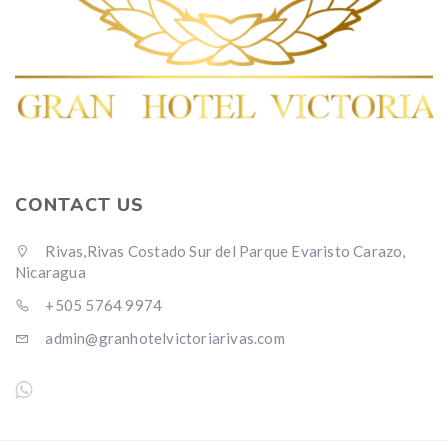
CONTACT US
Rivas,Rivas Costado Sur del Parque Evaristo Carazo,
Nicaragua
+505 5764 9974
admin@granhotelvictoriarivas.com