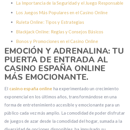
La Importancia de la Seguridad y el Juego Responsable
Los Juegos Más Populares en el Casino Online
Ruleta Online: Tipos y Estrategias
Blackjack Online: Reglas y Consejos Básicos
Bonos y Promociones en el Casino Online
EMOCIÓN Y ADRENALINA: TU
PUERTA DE ENTRADA AL
CASINO ESPAÑA ONLINE
MÁS EMOCIONANTE.
El
casino españa online
ha experimentado un crecimiento
exponencial en los últimos años, transformándose en una
forma de entretenimiento accesible y emocionante para un
público cada vez más amplio. La comodidad de poder disfrutar
de juegos de azar desde la comodidad del hogar, sumada a la
diversidad de opciones disponibles, ha impulsado su