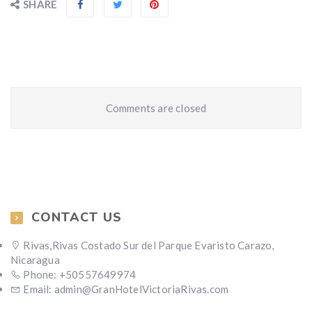
SHARE
Comments are closed
CONTACT US
Rivas,Rivas Costado Sur del Parque Evaristo Carazo,
Nicaragua
Phone: +50557649974
Email: admin@GranHotelVictoriaRivas.com