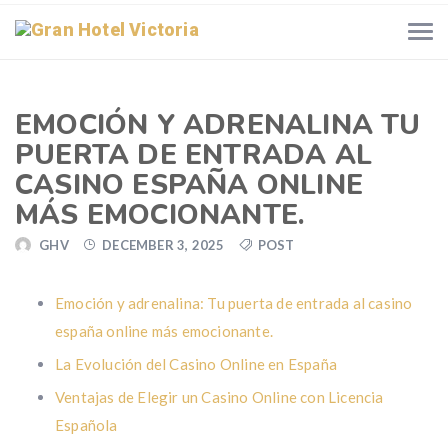
EMOCIÓN Y ADRENALINA TU
PUERTA DE ENTRADA AL
CASINO ESPAÑA ONLINE
MÁS EMOCIONANTE.
GHV
DECEMBER 3, 2025
POST
Emoción y adrenalina: Tu puerta de entrada al casino
españa online más emocionante.
La Evolución del Casino Online en España
Ventajas de Elegir un Casino Online con Licencia
Española