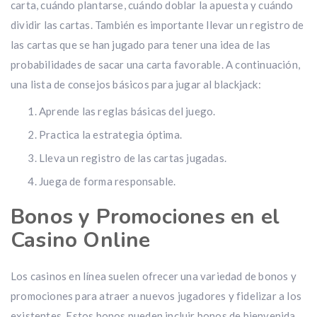
carta, cuándo plantarse, cuándo doblar la apuesta y cuándo
dividir las cartas. También es importante llevar un registro de
las cartas que se han jugado para tener una idea de las
probabilidades de sacar una carta favorable. A continuación,
una lista de consejos básicos para jugar al blackjack:
Aprende las reglas básicas del juego.
Practica la estrategia óptima.
Lleva un registro de las cartas jugadas.
Juega de forma responsable.
Bonos y Promociones en el
Casino Online
Los casinos en línea suelen ofrecer una variedad de bonos y
promociones para atraer a nuevos jugadores y fidelizar a los
existentes. Estos bonos pueden incluir bonos de bienvenida,